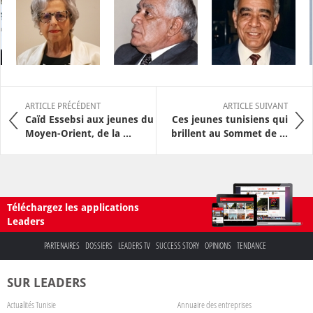
ARTICLE PRÉCÉDENT
ARTICLE SUIVANT
Caïd Essebsi aux jeunes du
Ces jeunes tunisiens qui
Moyen-Orient, de la ...
brillent au Sommet de ...
Téléchargez les applications
Leaders
PARTENAIRES
DOSSIERS
LEADERS TV
SUCCESS STORY
OPINIONS
TENDANCE
SUR LEADERS
Actualités Tunisie
Annuaire des entreprises