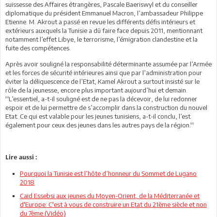
suissesse des Affaires étrangères, Pascale Baeriswyl et du conseiller
diplomatique du président Emmanuel Macron, l’ambassadeur Philippe
Etienne. M. Akrout a passé en revue les différents défis intérieurs et
extérieurs auxquels la Tunisie a dû faire face depuis 2011, mentionnant
notamment l’effet Libye, le terrorisme, l’émigration clandestine et la
fuite des compétences.
Après avoir souligné la responsabilité déterminante assumée par l’Armée
et les forces de sécurité intérieures ainsi que par l’administration pour
éviter la déliquescence de l’Etat, Kamel Akrout a surtout insisté sur le
rôle de la jeunesse, encore plus important aujourd’hui et demain.
''L’essentiel, a-t-il souligné est de ne pas la décevoir, de lui redonner
espoir et de lui permettre de s’accomplir dans la construction du nouvel
Etat. Ce qui est valable pour les jeunes tunisiens, a-t-il conclu, l’est
également pour ceux des jeunes dans les autres pays de la région.''
Lire aussi :
Pourquoi la Tunisie est l’hôte d’honneur du Sommet de Lugano
2018
Caïd Essebsi aux jeunes du Moyen-Orient, de la Méditerranée et
d'Europe: C'est à vous de construire un Etat du 21ème siècle et non
du 7ème (Vidéo)