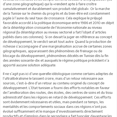
d’une zone géographique) qui la «rendent apte à faire croître
cumulativement et durablement son produit réel global». Or la marche
de la Tunisie sur le chemin du progrès et du bien-être est constamment
jugée à l’aune du seul taux de croissance. Cela explique le préjugé
favorable accordé à la politique économique entre 1986 et 2010 en dépit
de la désintégration croissante de l’économie nationale au niveau
régional (la désintégration au niveau sectoriel a fait l’objet d’articles
publiés dans ces colonnes). Si on devait la juger en référence au concept
de développement, le verdict serait tout autre. Quand la production de
richesse s’accompagne d’une marginalisation accrue de certaines zones
géographiques, apparaissent des phénomènes de freinage ou de
blocage du développement, phénomènes décelés en Tunisie dès la fin
des années soixante-dix et auxquels le régime politique précédent n’a
apporté aucune solution adéquate.
Il ne s’agit pas ici d’une querelle idéologique comme certains adeptes de
l’ultralibéralisme le laissent croire, mais d’un retour nécessaire aux
sources, c’est-à-dire d’un retour au contenu originel du concept de
développement. L’Etat tunisien a fourni des efforts notables en faveur
de l’amélioration des routes, des écoles, des centres de soins et du tissu
administratif dans les régions en retard de développement. Ces efforts
sont évidemment nécessaires et utiles, mais pendant ce temps, les
mentalités et les comportements sociaux dans ces régions n’ont pas
évolué suffisamment et le manque d’investissements directement
productifs et d’emplois dans le secondaire a fait basculer davantage les