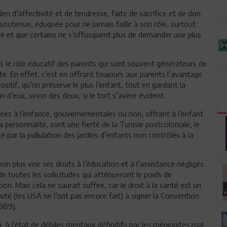
en d’affectivité et de tendresse, faite de sacrifice et de don
soutenue, éduquée pour ne jamais faillir à son rôle, surtout
ère et que certains ne s’offusquent plus de demander une plus
ns le rôle éducatif des parents qui sont souvent générateurs de
lte. En effet, c’est en offrant toujours aux parents l’avantage
ositif, qu’on préserve le plus l’enfant, tout en gardant la
’un d’eux, sinon des deux, si le tort s’avère évident.
nées à l’enfance, gouvernementales ou non, offrant à l’enfant
ersonnalité, sont une fierté de la Tunisie postcoloniale, le
é par la pullulation des jardins d’enfants non contrôlés à la
n plus voir ses droits à l’éducation et à l’assistance négligés.
 de toutes les sollicitudes qui atténueront le poids de
ion. Mais cela ne saurait suffire, car le droit à la santé est un
sité (les USA ne l’ont pas encore fait) à signer la Convention
989).
à l’état de débiles mentaux définitifs par les méningites mal