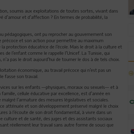
ion, soumis aux exploitations de toutes sortes, vivant dans
vé d’amour et d’affection ? En termes de probabilité, la
et/ou pédagogiques, ont pu reprocher au gouvernement son
aire précoce et son action pour permettre au maximum
a protection éducatrice de l’école. Mais le droit à la culture et
les de l’enfant comme le rappelle l’Unicef. La Tunisie, qui
 n’a pas le droit aujourd’hui de tourner le dos à de tels choix.
ploitation économique, au travail précoce qui n’est pas un
e fasse son travail.
 sévices sur les enfants —physiques, moraux ou sexuels— et à
a famille, cellule éducative par excellence, est d’année en
e malgré l’armature des mesures législatives et sociales.
rance atténuée et son développement préservé malgré le choix
tures à l’écoute de son droit fondamental, à vivre dans un
de culture et de santé, des juges et des assistants sociaux
isant réellement leur travail sans autre forme de souci que