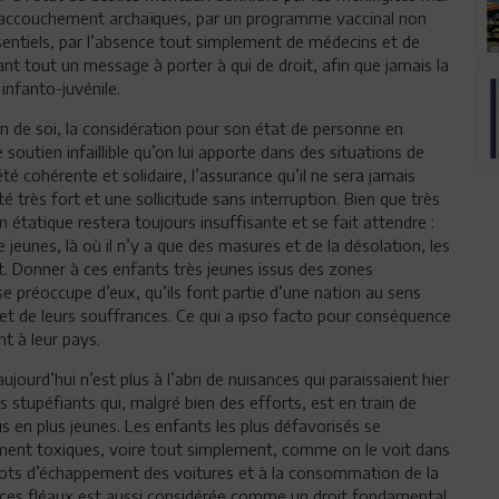
d’accouchement archaïques, par un programme vaccinal non
essentiels, par l’absence tout simplement de médecins et de
ant tout un message à porter à qui de droit, afin que jamais la
infanto-juvénile.
on de soi, la considération pour son état de personne en
 soutien infaillible qu’on lui apporte dans des situations de
té cohérente et solidaire, l’assurance qu’il ne sera jamais
 très fort et une sollicitude sans interruption. Bien que très
n étatique restera toujours insuffisante et se fait attendre :
 jeunes, là où il n’y a que des masures et de la désolation, les
rnet. Donner à ces enfants très jeunes issus des zones
e préoccupe d’eux, qu’ils font partie d’une nation au sens
et de leurs souffrances. Ce qui a ipso facto pour conséquence
nt à leur pays.
jourd’hui n’est plus à l’abri de nuisances qui paraissaient hier
es stupéfiants qui, malgré bien des efforts, est en train de
s en plus jeunes. Les enfants les plus défavorisés se
ment toxiques, voire tout simplement, comme on le voit dans
 pots d’échappement des voitures et à la consommation de la
e ces fléaux est aussi considérée comme un droit fondamental