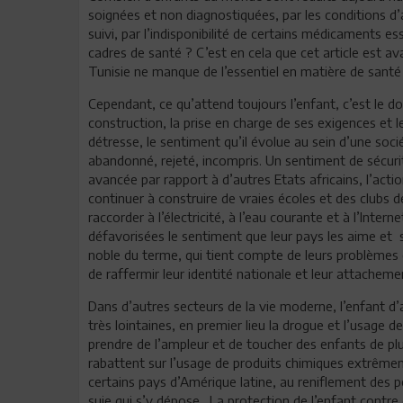
soignées et non diagnostiquées, par les conditions 
suivi, par l’indisponibilité de certains médicaments 
cadres de santé ? C’est en cela que cet article est av
Tunisie ne manque de l’essentiel en matière de santé 
Cependant, ce qu’attend toujours l’enfant, c’est le d
construction, la prise en charge de ses exigences et le
détresse, le sentiment qu’il évolue au sein d’une socié
abandonné, rejeté, incompris. Un sentiment de sécurité
avancée par rapport à d’autres Etats africains, l’actio
continuer à construire de vraies écoles et des clubs de
raccorder à l’électricité, à l’eau courante et à l’Inte
défavorisées le sentiment que leur pays les aime et s
noble du terme, qui tient compte de leurs problèmes 
de raffermir leur identité nationale et leur attacheme
Dans d’autres secteurs de la vie moderne, l’enfant d’au
très lointaines, en premier lieu la drogue et l’usage d
prendre de l’ampleur et de toucher des enfants de plu
rabattent sur l’usage de produits chimiques extrême
certains pays d’Amérique latine, au reniflement des
suie qui s’y dépose. La protection de l’enfant contr