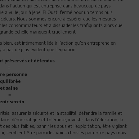
te dans l’action qui est entreprise dans beaucoup de pays
 a vu le jour à Jebel El Oust, fermé pour un temps puis
écideurs. Nous sommes encore à espérer que les mesures
ner les consommateurs et à dissuader les trafiquants alors que
 grande échelle manquent cruellement.
ns bien, est intimement liée à l’action qu’on entreprend en
y a pas de plus évident que l’équation:
ant préservés et défendus
=
ure personne
quilibrée
et saine
=
enir serein
ités, assurer la sécurité et la stabilité, défendre la famille et
aire, démocratique et tolérante, investir dans l’éducation, la
 des plus faibles, bannir les abus et l’exploitation, être vigilant
ui, semblent être parmi les voies choisies par notre pays mais