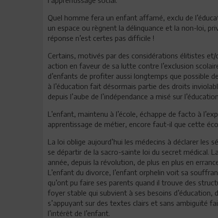
Quel homme fera un enfant affamé, exclu de l’éducat
un espace ou règnent la délinquance et la non-loi, pri
réponse n’est certes pas difficile !
Certains, motivés par des considérations élitistes 
action en faveur de sa lutte contre l’exclusion scol
d’enfants de profiter aussi longtemps que possible de l
à l’éducation fait désormais partie des droits inviolab
depuis l’aube de l’indépendance a misé sur l’éducation,
L’enfant, maintenu à l’école, échappe de facto à l’ex
apprentissage de métier, encore faut-il que cette écol
La loi oblige aujourd’hui les médecins à déclarer les
se départir de la sacro-sainte loi du secret médical. L
année, depuis la révolution, de plus en plus en erranc
L’enfant du divorce, l’enfant orphelin voit sa souff
qu’ont pu faire ses parents quand il trouve des struc
foyer stable qui subvient à ses besoins d’éducation, 
s’appuyant sur des textes clairs et sans ambiguïté fa
l’intérêt de l’enfant.