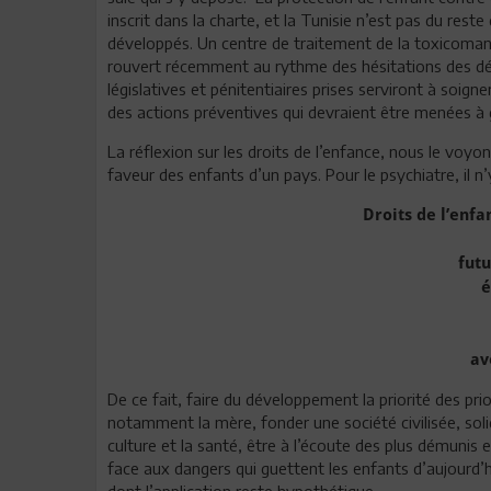
inscrit dans la charte, et la Tunisie n’est pas du res
développés. Un centre de traitement de la toxicomanie
rouvert récemment au rythme des hésitations des d
législatives et pénitentiaires prises serviront à soig
des actions préventives qui devraient être menées à
La réflexion sur les droits de l’enfance, nous le voyo
faveur des enfants d’un pays. Pour le psychiatre, il n’
Droits de l’enf
fut
é
av
De ce fait, faire du développement la priorité des prior
notamment la mère, fonder une société civilisée, solid
culture et la santé, être à l’écoute des plus démunis et
face aux dangers qui guettent les enfants d’aujourd’h
dont l’application reste hypothétique.