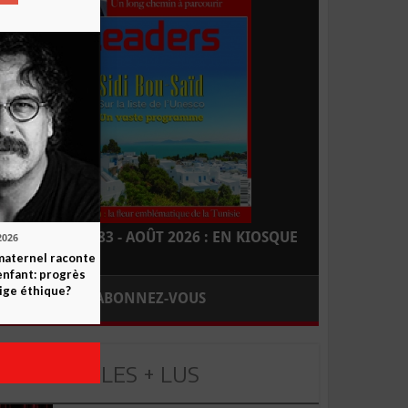
LEADERS N° 183 - AOÛT 2026 : EN KIOSQUE
2026
maternel raconte
enfant: progrès
ige éthique?
ABONNEZ-VOUS
LES + LUS