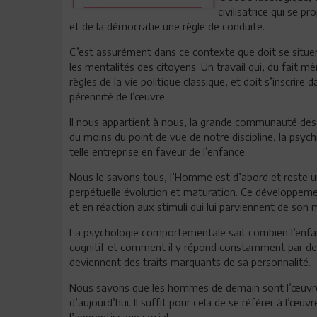
civilisatrice qui se 
et de la démocratie une règle de conduite.
C’est assurément dans ce contexte que doit se situer
les mentalités des citoyens. Un travail qui, du fait mê
règles de la vie politique classique, et doit s’inscrir
pérennité de l’œuvre.
Il nous appartient à nous, la grande communauté des t
du moins du point de vue de notre discipline, la psych
telle entreprise en faveur de l’enfance.
Nous le savons tous, l’Homme est d’abord et reste un 
perpétuelle évolution et maturation. Ce développemen
et en réaction aux stimuli qui lui parviennent de son m
La psychologie comportementale sait combien l’enfant
cognitif et comment il y répond constamment par d
deviennent des traits marquants de sa personnalité.
Nous savons que les hommes de demain sont l’œuvre 
d’aujourd’hui. Il suffit pour cela de se référer à l’œ
l’apprentissage social.