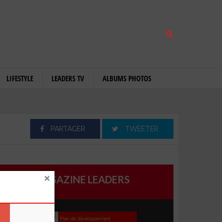
LIFESTYLE
LEADERS TV
ALBUMS PHOTOS
PARTAGER
TWEETER
MAGAZINE LEADERS