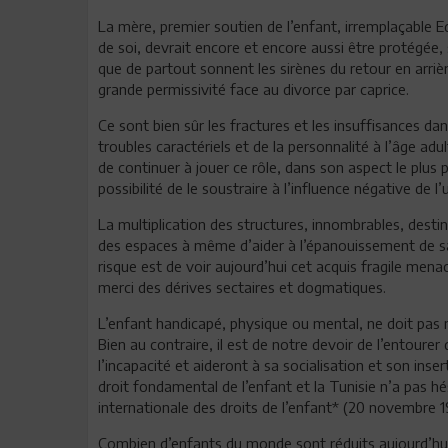
La mère, premier soutien de l’enfant, irremplaçable Ed
de soi, devrait encore et encore aussi être protégée, 
que de partout sonnent les sirènes du retour en arri
grande permissivité face au divorce par caprice.
Ce sont bien sûr les fractures et les insuffisances da
troubles caractériels et de la personnalité à l’âge adu
de continuer à jouer ce rôle, dans son aspect le plus p
possibilité de le soustraire à l’influence négative de l
La multiplication des structures, innombrables, desti
des espaces à même d’aider à l’épanouissement de sa p
risque est de voir aujourd’hui cet acquis fragile menac
merci des dérives sectaires et dogmatiques.
L’enfant handicapé, physique ou mental, ne doit pas no
Bien au contraire, il est de notre devoir de l’entourer
l’incapacité et aideront à sa socialisation et son insert
droit fondamental de l’enfant et la Tunisie n’a pas hé
internationale des droits de l’enfant* (20 novembre 1
Combien d’enfants du monde sont réduits aujourd’hui 