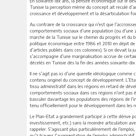
En soixante-dix ans, la pensée économique sur le déve
Tunisie la perception même du concept ait reculé d’a
croissance et développement et la désarticulation fon
Au contraire de la croissance qui n’est que l’accrois
comportements sociaux d’une population (ou d’une zon
marche de la Tunisie sur le chemin du progrès et du b
politique économique entre 1986 et 2010 en dépit de la
d’articles publiés dans ces colonnes). Si on devait la
s’accompagne d’une marginalisation accrue de cert
décelés en Tunisie dès la fin des années soixante-dix
Il ne s’agit pas ici d’une querelle idéologique comme c
contenu originel du concept de développement. L’Etat 
tissu administratif dans les régions en retard de dé
comportements sociaux dans ces régions n’ont pas év
basculer davantage les populations des régions de l’inté
tenu officiellement pour le développement dans les rég
Le Plan-Etat a grandement participé à cette dérive pol
investissement, etc.) sans la moindre articulation 
rappeler. S’agissant plus particulièrement de l’emplo
qu’à travers l’augmentation de l’emploi administratif