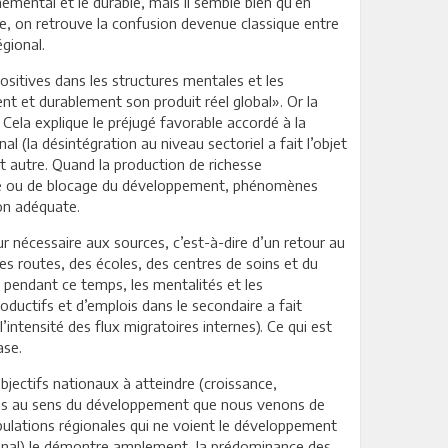
emental et le durable, mais il semble bien qu’en
e, on retrouve la confusion devenue classique entre
gional.
ositives dans les structures mentales et les
t et durablement son produit réel global». Or la
Cela explique le préjugé favorable accordé à la
 (la désintégration au niveau sectoriel a fait l’objet
ut autre. Quand la production de richesse
age ou de blocage du développement, phénomènes
ion adéquate.
our nécessaire aux sources, c’est-à-dire d’un retour au
es routes, des écoles, des centres de soins et du
 pendant ce temps, les mentalités et les
uctifs et d’emplois dans le secondaire a fait
l’intensité des flux migratoires internes). Ce qui est
ase.
objectifs nationaux à atteindre (croissance,
t pas au sens du développement que nous venons de
opulations régionales qui ne voient le développement
égional) le démontre amplement, la prédominance des