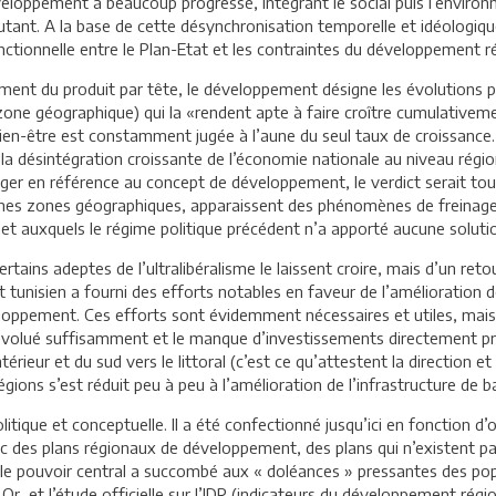
loppement a beaucoup progressé, intégrant le social puis l’environn
utant. A la base de cette désynchronisation temporelle et idéologiqu
ctionnelle entre le Plan-Etat et les contraintes du développement ré
sement du produit par tête, le développement désigne les évolutions p
e géographique) qui la «rendent apte à faire croître cumulativemen
ien-être est constamment jugée à l’aune du seul taux de croissance. 
 désintégration croissante de l’économie nationale au niveau régional
 juger en référence au concept de développement, le verdict serait to
aines zones géographiques, apparaissent des phénomènes de frein
 et auxquels le régime politique précédent n’a apporté aucune solut
ertains adeptes de l’ultralibéralisme le laissent croire, mais d’un ret
tunisien a fourni des efforts notables en faveur de l’amélioration d
veloppement. Ces efforts sont évidemment nécessaires et utiles, mais
olué suffisamment et le manque d’investissements directement prod
rieur et du sud vers le littoral (c’est ce qu’attestent la direction et 
ions s’est réduit peu à peu à l’amélioration de l’infrastructure de b
itique et conceptuelle. Il a été confectionné jusqu’ici en fonction d’
avec des plans régionaux de développement, des plans qui n’existen
i, le pouvoir central a succombé aux « doléances » pressantes des p
. Or, et l’étude officielle sur l’IDR (indicateurs du développement r