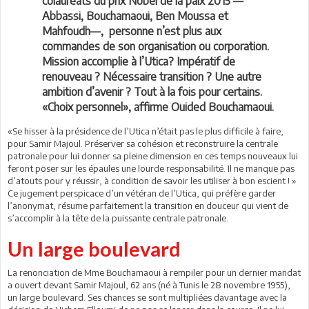
colauréats du prix Nobel de la paix 2015 —
Abbassi, Bouchamaoui, Ben Moussa et
Mahfoudh—, personne n’est plus aux
commandes de son organisation ou corporation.
Mission accomplie à l’Utica? Impératif de
renouveau ? Nécessaire transition ? Une autre
ambition d’avenir ? Tout à la fois pour certains.
«Choix personnel», affirme Ouided Bouchamaoui.
«Se hisser à la présidence de l’Utica n’était pas le plus difficile à faire,
pour Samir Majoul. Préserver sa cohésion et reconstruire la centrale
patronale pour lui donner sa pleine dimension en ces temps nouveaux lui
feront poser sur les épaules une lourde responsabilité. Il ne manque pas
d’atouts pour y réussir, à condition de savoir les utiliser à bon escient ! »
Ce jugement perspicace d’un vétéran de l’Utica, qui préfère garder
l’anonymat, résume parfaitement la transition en douceur qui vient de
s’accomplir à la tête de la puissante centrale patronale.
Un large boulevard
La renonciation de Mme Bouchamaoui à rempiler pour un dernier mandat
a ouvert devant Samir Majoul, 62 ans (né à Tunis le 28 novembre 1955),
un large boulevard. Ses chances se sont multipliées davantage avec la