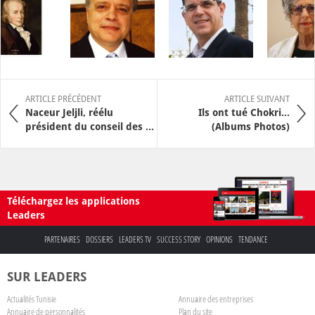
ARTICLE PRÉCÉDENT
ARTICLE SUIVANT
Naceur Jeljli, réélu
Ils ont tué Chokri...
président du conseil des ...
(Albums Photos)
Téléchargez les applications
Leaders
PARTENAIRES
DOSSIERS
LEADERS TV
SUCCESS STORY
OPINIONS
TENDANCE
SUR LEADERS
Actualités Tunisie
Annuaire des entreprises
Annuaire de personnalités
Plan du site