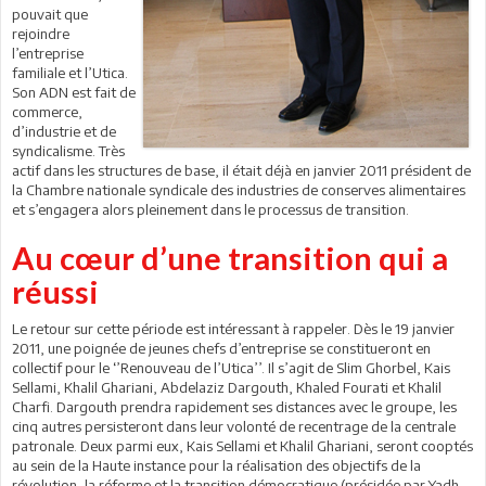
pouvait que
rejoindre
l’entreprise
familiale et l’Utica.
Son ADN est fait de
commerce,
d’industrie et de
syndicalisme. Très
actif dans les structures de base, il était déjà en janvier 2011 président de
la Chambre nationale syndicale des industries de conserves alimentaires
et s’engagera alors pleinement dans le processus de transition.
Au cœur d’une transition qui a
réussi
Le retour sur cette période est intéressant à rappeler. Dès le 19 janvier
2011, une poignée de jeunes chefs d’entreprise se constitueront en
collectif pour le ‘’Renouveau de l’Utica’’. Il s’agit de Slim Ghorbel, Kais
Sellami, Khalil Ghariani, Abdelaziz Dargouth, Khaled Fourati et Khalil
Charfi. Dargouth prendra rapidement ses distances avec le groupe, les
cinq autres persisteront dans leur volonté de recentrage de la centrale
patronale. Deux parmi eux, Kais Sellami et Khalil Ghariani, seront cooptés
au sein de la Haute instance pour la réalisation des objectifs de la
révolution, la réforme et la transition démocratique (présidée par Yadh