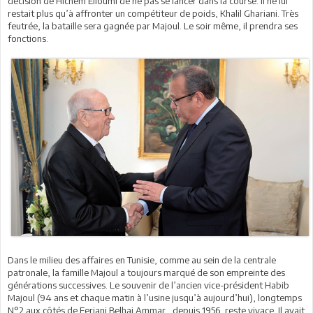
décision de Hichem Elloumi de ne pas se lancer dans la course. Il ne lui
restait plus qu’à affronter un compétiteur de poids, Khalil Ghariani. Très
feutrée, la bataille sera gagnée par Majoul. Le soir même, il prendra ses
fonctions.
Dans le milieu des affaires en Tunisie, comme au sein de la centrale
patronale, la famille Majoul a toujours marqué de son empreinte des
générations successives. Le souvenir de l’ancien vice-président Habib
Majoul (94 ans et chaque matin à l’usine jusqu’à aujourd’hui), longtemps
N°2 aux côtés de Ferjani Belhaj Ammar, depuis 1956, reste vivace. Il avait