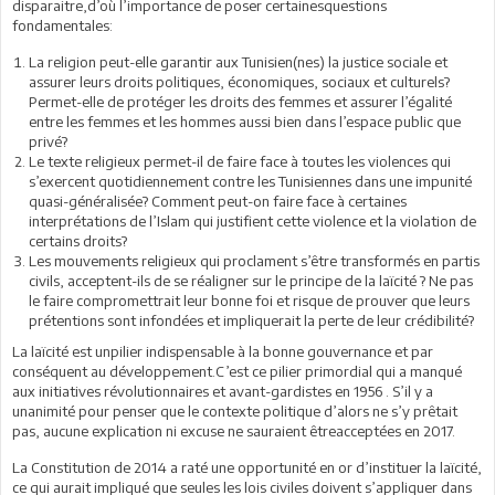
disparaitre,d’où l’importance de poser certainesquestions
fondamentales:
La religion peut-elle garantir aux Tunisien(nes) la justice sociale et
assurer leurs droits politiques, économiques, sociaux et culturels?
Permet-elle de protéger les droits des femmes et assurer l’égalité
entre les femmes et les hommes aussi bien dans l’espace public que
privé?
Le texte religieux permet-il de faire face à toutes les violences qui
s’exercent quotidiennement contre les Tunisiennes dans une impunité
quasi-généralisée? Comment peut-on faire face à certaines
interprétations de l’Islam qui justifient cette violence et la violation de
certains droits?
Les mouvements religieux qui proclament s’être transformés en partis
civils, acceptent-ils de se réaligner sur le principe de la laïcité ? Ne pas
le faire compromettrait leur bonne foi et risque de prouver que leurs
prétentions sont infondées et impliquerait la perte de leur crédibilité?
La laïcité est unpilier indispensable à la bonne gouvernance et par
conséquent au développement.C’est ce pilier primordial qui a manqué
aux initiatives révolutionnaires et avant-gardistes en 1956 . S’il y a
unanimité pour penser que le contexte politique d’alors ne s’y prêtait
pas, aucune explication ni excuse ne sauraient êtreacceptées en 2017.
La Constitution de 2014 a raté une opportunité en or d’instituer la laïcité,
ce qui aurait impliqué que seules les lois civiles doivent s’appliquer dans