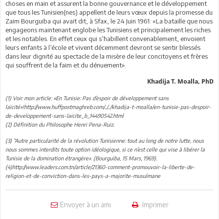
choses en main et assurent la bonne gouvernance et le développement
que tous les Tunisien(nes) appellent de leurs vœux depuis la promesse du
Zaim Bourguiba qui avait dit, à Sfax, le 24 Juin 1961: «La bataille que nous
engageons maintenant englobe les Tunisiens et principalement les riches
et les notables. En effet ceux qui s’habillent convenablement, envoient
leurs enfants à l’école et vivent décemment devront se sentir blessés
dans leur dignité au spectacle de la misère de leur concitoyens et frères
qui souffrent de la faim et du dénuement».
Khadija T. Moalla, PhD
(1) Voir mon article: «En Tunisie: Pas d’espoir de développement sans
laïcité»!http://www.huffpostmaghreb.com/../../khadija-t-moalla/en-tunisie-pas-despoir-
de-developpement-sans-laicite_b_14490542.html
(2) Définition du Philosophe Henri Pena-Ruiz.
(3) “Autre particularité de la révolution Tunisienne: tout au long de notre lutte, nous
nous sommes interdits toute option idéologique, si ce n’est celle qui vise à libérer la
Tunisie de la domination étrangère». (Bourguiba, 15 Mars, 1969).
(4)http://www.leaders.com.tn/article/21360-comment-promouvoir-la-liberte-de-
religion-et-de-conviction-dans-les-pays-a-majorite-musulmane
Envoyer à un ami
Imprimer