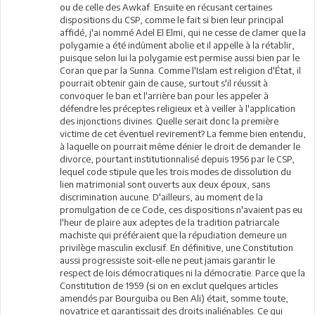
ou de celle des Awkaf. Ensuite en récusant certaines
dispositions du CSP, comme le fait si bien leur principal
affidé, j'ai nommé Adel El Elmi, qui ne cesse de clamer que la
polygamie a été indûment abolie et il appelle à la rétablir,
puisque selon lui la polygamie est permise aussi bien par le
Coran que par la Sunna. Comme l'Islam est religion d'État, il
pourrait obtenir gain de cause, surtout s'il réussit à
convoquer le ban et l'arrière ban pour les appeler à
défendre les préceptes religieux et à veiller à l'application
des injonctions divines. Quelle serait donc la première
victime de cet éventuel revirement? La femme bien entendu,
à laquelle on pourrait même dénier le droit de demander le
divorce, pourtant institutionnalisé depuis 1956 par le CSP,
lequel code stipule que les trois modes de dissolution du
lien matrimonial sont ouverts aux deux époux, sans
discrimination aucune. D'ailleurs, au moment de la
promulgation de ce Code, ces dispositions n'avaient pas eu
l'heur de plaire aux adeptes de la tradition patriarcale
machiste qui préféraient que la répudiation demeure un
privilège masculin exclusif. En définitive, une Constitution
aussi progressiste soit-elle ne peut jamais garantir le
respect de lois démocratiques ni la démocratie. Parce que la
Constitution de 1959 (si on en exclut quelques articles
amendés par Bourguiba ou Ben Ali) était, somme toute,
novatrice et garantissait des droits inaliénables. Ce qui