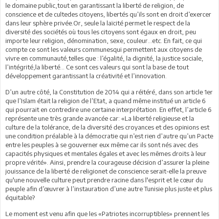
le domaine public,tout en garantissant la liberté de religion, de
conscience et de cultedes citoyens, libertés qu’ils sont en droit d’exercer
dans leur sphère privée.Or, seule la laïcité permet le respect de la
diversité des sociétés où tous les citoyens sont égaux en droit, peu
importe leur religion, dénomination, sexe, couleur…etc. En fait, ce qui
compte ce sont les valeurs communesqui permettent aux citoyens de
vivre en communauté,telles que : l’égalité, la dignité, la justice sociale,
l’intégrité,la liberté… Ce sont ces valeurs qui sont la base de tout
développement garantissant la créativité et l’innovation.
D’un autre côté, la Constitution de 2014 qui a réitéré, dans son article 1er
que l’Islam était la religion de l’Etat, a quand même institué un article 6
qui pourrait en contredire une certaine interprétation. En effet, l’article 6
représente une très grande avancée car: «La liberté religieuse et la
culture de la tolérance, de la diversité des croyances et des opinions est
une condition préalable à la démocratie qui n’est rien d’autre qu’un Pacte
entre les peuples à se gouverner eux même car ils sont nés avec des
capacités physiques et mentales égales et avec les mêmes droits à leur
propre vérité». Ainsi, prendre la courageuse décision d’assurer la pleine
jouissance de la liberté de religionet de conscience serait-elle la preuve
qu'une nouvelle culture peut prendre racine dans l'esprit et le cœur du
peuple afin d’œuvrer à l’instauration d’une autre Tunisie plus juste et plus
équitable?
Le moment est venu afin que les «Patriotes incorruptibles» prennent les