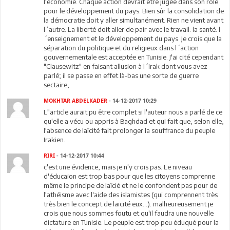
l'économie. Chaque action devrait être jugée dans son rôle
pour le développement du pays. Bien sûr la consolidation de
la démocratie doit y aller simultanément. Rien ne vient avant
l´autre. La liberté doit aller de pair avec le travail. la santé. l
´enseignement et le développement du pays. Je crois que la
séparation du politique et du religieux dans l´action
gouvernementale est acceptée en Tunisie. J'ai cité cependant
"Clausewitz" en faisant allusion à l´Irak dont vous avez
parlé; il se passe en effet là-bas une sorte de guerre
sectaire,
MOKHTAR ABDELKADER
- 14-12-2017 10:29
L"article aurait pu être complet si l'auteur nous a parlé de ce
qu'elle a vécu ou appris à Baghdad et qui fait que, selon elle,
l'absence de laïcité fait prolonger la souffrance du peuple
Irakien.
RIRI
- 14-12-2017 10:44
c'est une évidence, mais je n'y crois pas. Le niveau
d'éducaion est trop bas pour que les citoyens comprenne
même le principe de laïcié et ne le confondent pas pour de
l'athéisme avec l'aide des islamistes (qui comprennent très
très bien le concept de laicité eux...). malheureusement je
crois que nous sommes foutu et qu'il faudra une nouvelle
dictature en Tunisie. Le peuple est trop peu éduqué pour la