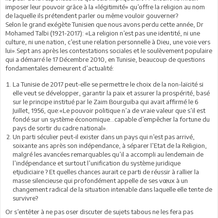
imposer leur pouvoir grâce à la «légitimité» qu’offre la religion au nom
de laquelle ils prétendent parler ou même vouloir gouverner?
Selon le grand exégète Tunisien que nous avons perdu cette année, Dr
Mohamed Talbi (1921-2017): «La religion n’est pas une identité, ni une
culture, ni une nation, c’est une relation personnelle à Dieu, une voie vers
lui».Sept ans après les contestations sociales et le soulèvement populaire
qui a démarré le 17 Décembre 2010, en Tunisie, beaucoup de questions
fondamentales demeurent d’actualité:
La Tunisie de 2017 peut-elle se permettre le choix de la non-laïcité si
elle veut se développer, garantir la paix et assurer la prospérité, basé
sur le principe institué par le Zaim Bourguiba qui avait affirmé le 6
Juillet, 1956, que:«Le pouvoir politique n’a de vraie valeur que s’il est
fondé sur un système économique…capable d’empêcher la fortune du
pays de sortir du cadre national».
Un parti séculier peut-il exister dans un pays qui n’est pas arrivé,
soixante ans après son indépendance, à séparer l’Etat de la Religion,
malgré les avancées remarquables qu’il a accompli au lendemain de
l’indépendance et surtout l’unification du système juridique
etjudiciaire ? Et quelles chances aurait ce parti de réussir à rallier la
masse silencieuse qui profondément appelle de ses vœux à un
changement radical de la situation intenable dans laquelle elle tente de
survivre?
Or s’entêter à ne pas oser discuter de sujets tabous ne les fera pas