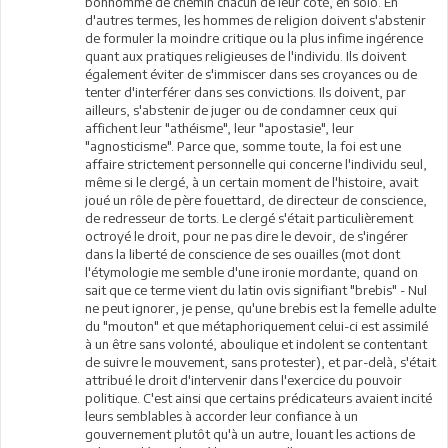
bonhomme de chemin chacun de leur côté, en solo. En
d'autres termes, les hommes de religion doivent s'abstenir
de formuler la moindre critique ou la plus infime ingérence
quant aux pratiques religieuses de l'individu. Ils doivent
également éviter de s'immiscer dans ses croyances ou de
tenter d'interférer dans ses convictions. Ils doivent, par
ailleurs, s'abstenir de juger ou de condamner ceux qui
affichent leur "athéisme", leur "apostasie", leur
"agnosticisme". Parce que, somme toute, la foi est une
affaire strictement personnelle qui concerne l'individu seul,
même si le clergé, à un certain moment de l'histoire, avait
joué un rôle de père fouettard, de directeur de conscience,
de redresseur de torts. Le clergé s'était particulièrement
octroyé le droit, pour ne pas dire le devoir, de s'ingérer
dans la liberté de conscience de ses ouailles (mot dont
l'étymologie me semble d'une ironie mordante, quand on
sait que ce terme vient du latin ovis signifiant "brebis" - Nul
ne peut ignorer, je pense, qu'une brebis est la femelle adulte
du "mouton" et que métaphoriquement celui-ci est assimilé
à un être sans volonté, aboulique et indolent se contentant
de suivre le mouvement, sans protester), et par-delà, s'était
attribué le droit d'intervenir dans l'exercice du pouvoir
politique. C'est ainsi que certains prédicateurs avaient incité
leurs semblables à accorder leur confiance à un
gouvernement plutôt qu'à un autre, louant les actions de