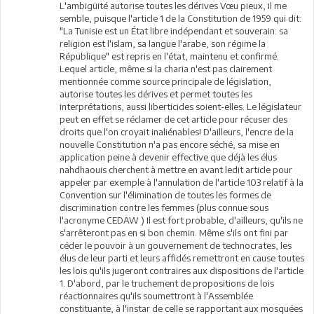
L'ambigüité autorise toutes les dérives Vœu pieux, il me
semble, puisque l'article 1 de la Constitution de 1959 qui dit:
"La Tunisie est un État libre indépendant et souverain: sa
religion est l'islam, sa langue l'arabe, son régime la
République" est repris en l'état, maintenu et confirmé.
Lequel article, même si la charia n'est pas clairement
mentionnée comme source principale de législation,
autorise toutes les dérives et permet toutes les
interprétations, aussi liberticides soient-elles. Le législateur
peut en effet se réclamer de cet article pour récuser des
droits que l'on croyait inaliénables! D'ailleurs, l'encre de la
nouvelle Constitution n'a pas encore séché, sa mise en
application peine à devenir effective que déjà les élus
nahdhaouis cherchent à mettre en avant ledit article pour
appeler par exemple à l'annulation de l'article 103 relatif à la
Convention sur l'élimination de toutes les formes de
discrimination contre les femmes (plus connue sous
l'acronyme CEDAW ) Il est fort probable, d'ailleurs, qu'ils ne
s'arrêteront pas en si bon chemin. Même s'ils ont fini par
céder le pouvoir à un gouvernement de technocrates, les
élus de leur parti et leurs affidés remettront en cause toutes
les lois qu'ils jugeront contraires aux dispositions de l'article
1. D'abord, par le truchement de propositions de lois
réactionnaires qu'ils soumettront à l'Assemblée
constituante, à l'instar de celle se rapportant aux mosquées