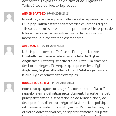
démocratie, l'explosion de violence et de vulgarité en
Tunisie à tout les niveaux le prouve..
AHMED BARTEGI
- 07-01-2018 21:24
Israeel pays religieux par excellence est une puissance ....aux
US la population est tres concervatrice envers sa religion
...ils sont une puissance ....donc le probleme est le respect de
la loi et de respecter les autres....sans demagogie...du
moment que la constitution est moderne....
ADEL MANAI
- 09-01-2018 19:37
Juste in petit exemple. En Grande Bretagne, la reine
Elizabeth II est reine et elle aussi a la tete de l'Eglise
Anglicane qui est l'eglise officielle de l'Etat. A la chamber
des Lords, siegent 13 eveques qui representent l'Eglise
Anglicane, l'eglise officielle de l'Etat. L'etat n'a jamais ete
laique. Il y'a enormement d'exemples.
BOUZGAROU SIHEM
- 11-01-2018 00:53
Pour ceux qui ignorent la signification du terme "laïcité",
rappelons-en la définition succinctement. Il s'agit en fait et
principalement de la séparation de deux institutions, de
deux principes directeurs régulant la vie sociale, politique,
religieuse de l'individu, du citoyen. En d'autres termes, État
et clergé doivent divorcer, se séparer et mener leur petit