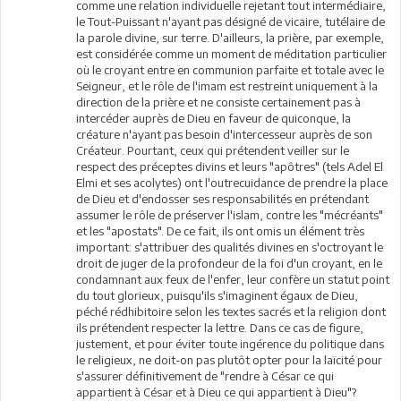
comme une relation individuelle rejetant tout intermédiaire,
le Tout-Puissant n'ayant pas désigné de vicaire, tutélaire de
la parole divine, sur terre. D'ailleurs, la prière, par exemple,
est considérée comme un moment de méditation particulier
où le croyant entre en communion parfaite et totale avec le
Seigneur, et le rôle de l'imam est restreint uniquement à la
direction de la prière et ne consiste certainement pas à
intercéder auprès de Dieu en faveur de quiconque, la
créature n'ayant pas besoin d'intercesseur auprès de son
Créateur. Pourtant, ceux qui prétendent veiller sur le
respect des préceptes divins et leurs "apôtres" (tels Adel El
Elmi et ses acolytes) ont l'outrecuidance de prendre la place
de Dieu et d'endosser ses responsabilités en prétendant
assumer le rôle de préserver l'islam, contre les "mécréants"
et les "apostats". De ce fait, ils ont omis un élément très
important: s'attribuer des qualités divines en s'octroyant le
droit de juger de la profondeur de la foi d'un croyant, en le
condamnant aux feux de l'enfer, leur confère un statut point
du tout glorieux, puisqu'ils s'imaginent égaux de Dieu,
péché rédhibitoire selon les textes sacrés et la religion dont
ils prétendent respecter la lettre. Dans ce cas de figure,
justement, et pour éviter toute ingérence du politique dans
le religieux, ne doit-on pas plutôt opter pour la laïcité pour
s'assurer définitivement de "rendre à César ce qui
appartient à César et à Dieu ce qui appartient à Dieu"?