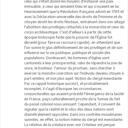
celui qui s'était donné les moyens d'instaurer une paix
immuable, à ceux qui aimaient Dieu et qui croyaient en lui.
Heureusement que la Révolution française advint en 1789 et
avec la Déclaration universelle des droits de l'Homme et du
citoyen abolit les droits féodaux, entraînant dans son sillage
l'abolition des privilèges rattachés à la monarchie et ceux du
corps ecclésiastique. C'est d'ailleurs à partir de cette
époque historique faste que le pouvoir de l'Église fut
ébranlé (pour faire un raccourci rapide), en attendant que
l'on sonne le glas définitivement de ses privilèges et de son
influence sur la vie politique, publique et sociale des
populations. Dorénavant, les hommes d'église sont
cantonnés à leur principe initial, celui de répandre la joie de
vivre, le bonheur, l'amour du prochain, sans chercher à
exercer la moindre coercition sur l'individu devenu citoyen à
part entière, et non plus sujet. Notion du clergé inexistante
Par ce rappel historique succinct, et probablement
incomplet, il s'agit d'évoquer les circonstances
conjoncturelles qui avaient précédé l'émergence de la laïcité
en France, pays culturellement proche de la Tunisie du fait
du passé colonial nous unissant. Cependant, il convient de
signaler que la réalité et le vécu des deux nations sont
diamétralement opposées. Dans nos contrées musulmanes
sunnites, en effet, la notion même du clergé est inexistante.
La relation de la créature avec son Créateur est perçue