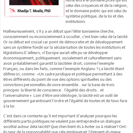
celui des croyances et de la religion,
et le domaine public qui est celui du
système politique, de la loi et des
institutions.
Malheureusement, s’il y a un débat que l’élite tunisienne cherche,
consciemment ou inconsciemment à occulter, c’est bien celui de la laïcité.
Or ce débat est crucial car point de démocratie et de développement
sans un système fondé sur la sécularisation de toutes les institutions et
législations.D’ailleurs, «l’Europe aurait-elle pu se développer
économiquement, politiquement, socialement et culturellement sans
avoir préalablement garantit la laïcitéen droit, comme l’exemple
Français, ou dans les faits, comme l’exemple Anglais» ? La laïcité étant
définie ici, comme : «Un cadre juridique et politique permettant à des
êtres différents du point de vue des options spirituelles ou des
convictions personnelles de vivre ensemble… sur la base de trois
principes: la liberté de conscience… l’égalité des droits… et
l’universalisme ». Loin d’être une idéologie, la laïcité est un outil de
gouvernement garantissant l’ordre et l’égalité de toutes et de tous face
à la loi.
C’est dans ce contexte qu’il est important d’analyser pourquoi les
différents partis politiques ne veulent pas entreprendre un dialogue
sociétal autour dela laïcité? Que cherchent-ils à éviter ou à réaliser? Ont-
ils peur de la responsabilité que cela impliquerait ? Pensent-ils mieux