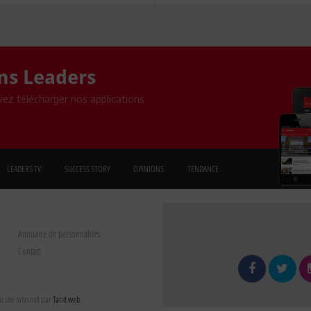
ons Leaders
ez télécharger nos applications
LEADERS TV
SUCCESS STORY
OPINIONS
TENDANCE
Annuaire de personnalités
Contact
 site internet par
Tanit web