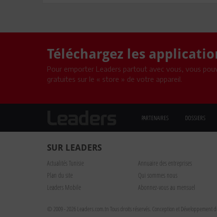
Téléchargez les applicati
Pour emporter Leaders partout avec vous, vous pouv
gratuites sur le « store » de votre appareil.
PARTENAIRES
DOSSIERS
SUR LEADERS
Actualités Tunisie
Annuaire des entreprises
Plan du site
Qui sommes nous
Leaders Mobile
Abonnez-vous au mensuel
© 2009 - 2026 Leaders.com.tn Tous droits réservés.
Conception et Développement du