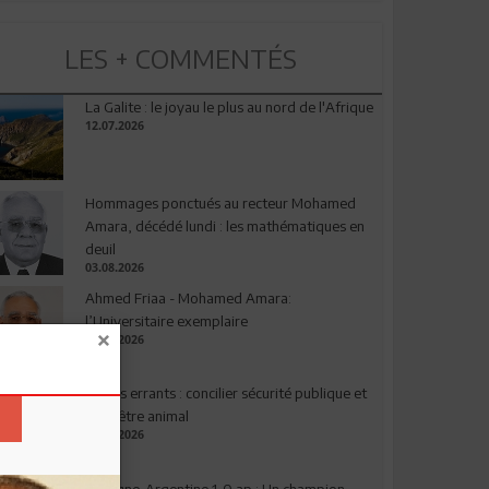
LES + COMMENTÉS
La Galite : le joyau le plus au nord de l'Afrique
12.07.2026
Hommages ponctués au recteur Mohamed
Amara, décédé lundi : les mathématiques en
deuil
03.08.2026
Ahmed Friaa - Mohamed Amara:
l’Universitaire exemplaire
04.08.2026
Chiens errants : concilier sécurité publique et
bien-être animal
17.07.2026
Espagne-Argentine 1-0 ap : Un champion