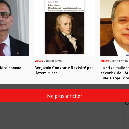
Envoyer
NEWS
- 08.08.2026
NEWS
- 07.08.2026
ntière comme
Benjamin Constant: Revisité par
La crise malien
Hatem M’rad
sécurité de l'A
Quels enjeux po
Ne plus afficher