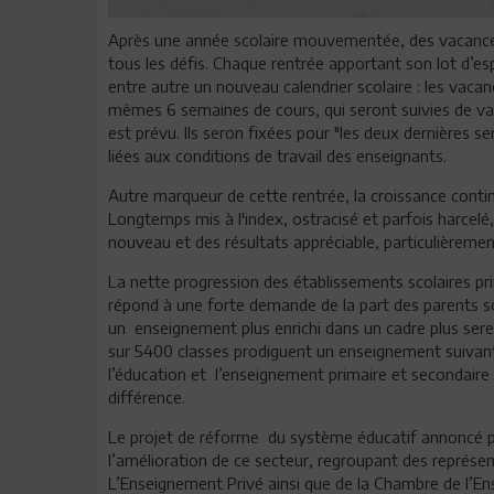
Après une année scolaire mouvementée, des vacances 
tous les défis. Chaque rentrée apportant son lot d’esp
entre autre un nouveau calendrier scolaire : les vacanc
mêmes 6 semaines de cours, qui seront suivies de v
est prévu. Ils seron fixées pour "les deux dernières
liées aux conditions de travail des enseignants.
Autre marqueur de cette rentrée, la croissance contin
Longtemps mis à l'index, ostracisé et parfois harcelé,
nouveau et des résultats appréciable, particulièremen
La nette progression des établissements scolaires pri
répond à une forte demande de la part des parents so
un enseignement plus enrichi dans un cadre plus serei
sur 5400 classes prodiguent un enseignement suivant 
l’éducation et l’enseignement primaire et secondaire à
différence.
Le projet de réforme du système éducatif annoncé pr
l’amélioration de ce secteur, regroupant des représe
L’Enseignement Privé ainsi que de la Chambre de l’E