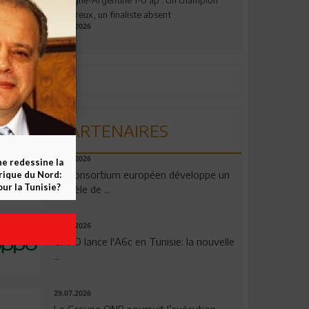
valeureux, un finaliste absent
19.07.2026
PARTENAIRES
06.08.2026
ne redessine la
Un consortium européen développe un
frique du Nord:
ur la Tunisie?
modèle de ...
04.08.2026
OPPO lance l'A6c en Tunisie: la nouvelle
...
29.07.2026
Le Groupe QNB poursuit l’exécution