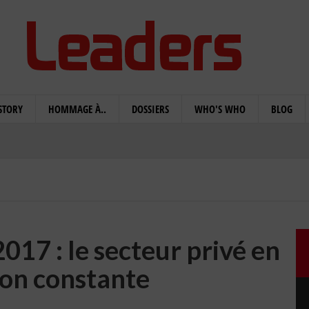
STORY
HOMMAGE À..
DOSSIERS
WHO'S WHO
BLOG
017 : le secteur privé en
ion constante