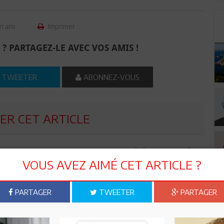
n ami
Imprimer
 ? PARTAGEZ-LE AVEC VOS AMIS !
TWEETER
ABONNEZ-VOUS
R CET ARTICLE
0
Commentaires
VOUS AVEZ AIMÉ CET ARTICLE ?
Commenter
PARTAGER
TWEETER
PARTAGER