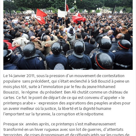
Le 14 Janvier 2011, sous la pression d’un mouvement de contestation
populaire sans précédent, qui s’était enclenché à Sidi Bouzid à peine un
mois plus tôt, suite à l’immolation par le feu du jeune Mohamed
Bouazizi, le régime du président Ben Ali chutât comme un château de
cartes. Ce fut le point de départ de ce qui est convenu d’appeler « le
printemps arabe » : expression des aspirations des peuples arabes pour
un avenir meilleur où la justice, la liberté et la dignité humaine
l’emportent sur la tyrannie, la corruption et le népotisme.
Presque six années après, ce printemps s’est malheureusement
transformé en un hiver rugueux avec son lot de guerres, d’attentats
terroristes, de crises économiques et de réfugiés jetés sur les routes de