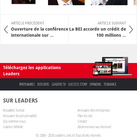
ARTICLE PRÉCÉDENT
ARTICLE SUIVANT
Ouverture de la conférence
La BEI accorde un crédit de
internationale sur ...
100 millions ...
Téléchargez les applications
Leaders
PARTENAIRES
DOSSIERS
LEADERS TV
SUCCESS STORY
OPINIONS
TENDANCE
SUR LEADERS
Actualités Tunisie
Annuaire des entreprises
Annuaire de personnalités
Plan du site
Qui sommes nous
Contact
Leaders Mobile
Abonnez-vous au mensuel
© 2009 - 2026 Leaders.com.tn Tous droits réservés.