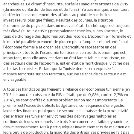
anarchiques. Le climat d'insécurité, après les sanglants attentas de 2015
(du musée du Bardo, de Sousse et de Tunis) n'a pas manqué, à son tour,
d'affecter l'environnement des affaires au point de rendre les
investisseurs plus que frileux. Résultat des courses, la situation
économique du pays est dans un mauvais état. Le chômage est toujours
très élevé (autour de 15%) principalement chez les jeunes. Partout, le
taux de chômage des diplômés bat des records. L’économie informelle et
le marché parallèle prennent de plus en plus d’ampleur et mettent à mal
l’économie formelle et organisée. L'agriculture représente un des
principaux atouts de l'économie tunisienne, son poids économique est
important, mais elle aussi est dans un état lamentable. Le tourisme, un
des secteurs clés de l’économie, est en état de mort clinique, victime des
attentas terroristes. Et tant que la Tunisie demeurera exposée à la
menace terroriste sur son territoire, aucune relance de ce secteur n’est
envisageable.
A tous ces handicaps qui freinent la relance de l’économise tunisienne (en
2015, le taux de croissance du PIB n’était que de 0,8%, contre 2,7% en
2014), se sont greffés d’autres problèmes non moins importants. Le
premier est l'excès de déficits budgétaires, conséquence d'une gestion
laxiste des finances publiques. Le second est la baisse de la productivité
des entreprises tunisiennes victimes des débrayages multiples et
continus de leurs personnels. Le troisième concerne la faible dynamique
des investissements. Mis à part quelques investissements de maintien de
leurs outils de production, la majorité des entreprises privées ne fait pas