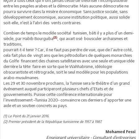
leçon à tous ceux qui n'ont jamais cessé de théoriser l'incompatibilité
entre les peuples arabes et la démocratie. Mais aucune démocratie ne
pourra survivre dans la misère économique. Sans justice sociale, sans
développement économique, aucune institution politique, aussi solide
soit-elle, n'est à l'abri des vents contraires.
Combien de temps le modèle sociétal tunisien, bâti il y a plus d’un demi-
(2)
siècle, par Habib Bourguiba
, qui avait osé bousculer archaïsmes et
traditions,
pourrait-t-il tenir ? Car, il ne faut pas perdre de vue, que de l’autre coté,
cela fait plus de vingt ans que les pétrodollars de quelques monarchies
du Golfe financent des chaines satellitaires avec une seule et unique idée
derrière la tête: faire en sorte que le Wahhabisme, idéologie
obscurantiste et rétrograde, soit le seul modèle pour les populations
arabo-musulmanes.
Les 29 et 30 novembre prochains, la Tunisie sera le théâtre d’un grand
événement auquel participeront plusieurs chefs d’Etats et de
gouvernements. Puisse cette conférence internationale pour
l’investissement –Tunisia 2020- convaincre ces derniers d’apporter une
aide et un soutien concrets au pays.
(1) Le Point du 21 janvier 2016.
(2) Premier président de la République tunisienne de 1957 à 1987.
Mohamed Fessi
Enseignant universitaire - Consultant d’entreprises