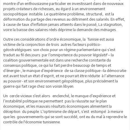
montre d'un enthousiasme particulier en investissant dans de nouveaux
projets créateurs de richesses, eu égard à un environnement
sociopolitique instable. Le quatrième problème, structurel, est la
déformation du partage des revenus au détriment des salariés. En effet,
à cause de taux d'inflation jamais atteints dans le passé, La stagnation,
voire la baisse des salaires réels déprime la demande des ménages.
Outre ces considérations d’ordre économique, la Tunisie est aussi
victime de la conjonction de trois autres facteurs politico-
géostratégiques: son choix pour un régime parlementaire qui s’est
traduit au fil des jours par l’omnipotence du pouvoir législatif – la
coalition gouvernementale est dans une recherche constante du
consensus politique, ce qui lui fait perdre beaucoup de temps et
d’énergie-, le manque d’expérience de sa classe politique –la démocratie
est avant tout un état d’esprit, et ne pourrait être réduite à l’alternance
au pouvoir- et son environnement géopolitique, plus précisément la
guerre qui fait rage chez son voisin libyen.
Un cercle vicieux s'est alors enclenché, le manque d’expérience et
l’instabilité politique ne permettent pas la réussite sur le plan
économique, et les mauvais résultats économiques alimentent la
déception du peuple. L'optimisme de départ, s’est estompé à mesure
que les gouvernements qui se sont succédé, ont eu du mal à reprendre le
contrôle de l'économie tunisienne.