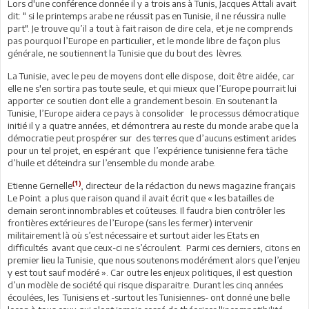
Lors d'une conférence donnée il y a trois ans à Tunis, Jacques Attali avait
dit: " si le printemps arabe ne réussit pas en Tunisie, il ne réussira nulle
part". Je trouve qu’il a tout à fait raison de dire cela, et je ne comprends
pas pourquoi l’Europe en particulier, et le monde libre de façon plus
générale, ne soutiennent la Tunisie que du bout des lèvres.
La Tunisie, avec le peu de moyens dont elle dispose, doit être aidée, car
elle ne s'en sortira pas toute seule, et qui mieux que l’Europe pourrait lui
apporter ce soutien dont elle a grandement besoin. En soutenant la
Tunisie, l’Europe aidera ce pays à consolider le processus démocratique
initié il y a quatre années, et démontrera au reste du monde arabe que la
démocratie peut prospérer sur des terres que d’aucuns estiment arides
pour un tel projet, en espérant que l’expérience tunisienne fera tâche
d’huile et déteindra sur l’ensemble du monde arabe.
(1)
Etienne Gernelle
, directeur de la rédaction du news magazine français
Le Point a plus que raison quand il avait écrit que « les batailles de
demain seront innombrables et coûteuses. Il faudra bien contrôler les
frontières extérieures de l’Europe (sans les fermer) intervenir
militairement là où s’est nécessaire et surtout aider les Etats en
difficultés avant que ceux-ci ne s’écroulent. Parmi ces derniers, citons en
premier lieu la Tunisie, que nous soutenons modérément alors que l’enjeu
y est tout sauf modéré ». Car outre les enjeux politiques, il est question
d’un modèle de société qui risque disparaitre. Durant les cinq années
écoulées, les Tunisiens et -surtout les Tunisiennes- ont donné une belle