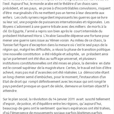
l’exil. Aujourd’hui, le monde arabe est le théâtre d’un chaos sans
précédent, et ses pays, en proie à d'incontrôlables convulsions, risquent
d'être marginalisés s'ils ne mettent pas un terme à leur descente aux
enfers. Les civils syriens regardent impuissants les guerres que se livre
su leur sol, une poignée de puissances internationales et régionales. Les
libyens s’adonnent à une guerre tribale avec des milliers de morts à la
clé. En Egypte, l’armé a repris son bien après le court intermède du
président Mohamed Morsi. L’Arabie Saoudite dépense une fortune pour
mener une guerre sans issue au Yémen voisin. Au milieu de ce chaos, la
Tunisie fait figure d’exception dans la mesure où c’est le seul pays de la
région qui, malgré les difficultés, a réussi la phase de transition politique.
Une nouvelle constitution a été rédigée et adoptée, un président ainsi
qu’un parlement ont été élus au suffrage universel, et plusieurs
institutions constitutionnelles ont été mises en place, la dernière en date
est le conseil supérieur de la magistrature. Certes, le travail est loin d’être
achevé, mais pas mal d’avancées ont été réalisées. La démocratie étant
un long chemin semé d’embûches, pour le moment, l'instauration d'un
Etat de droit qui rompt définitivement avec les maux qui ont rongé le
pays pendant presque un quart de siècle, demeure un lointain objectif à
atteindre.
Sur le plan social, la révolution du 14 Janvier 2011 avait suscité tellement
d'espoir, de justice, et d'équilibre entre les régions, qu’aujourd’hui,
beaucoup de gens ont le sentiment que leurs espérances ont été trahies,
d'où l'émergence de mouvements sociaux parfois légitimes parfois