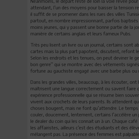
Néanmoins, le départ reste de loin la voie rêvée pour
attendant, l’un des moyens pour baisser la tension re
il suffit de se promener dans les rues des villes Tuni
partout, en nombre impressionnant, parfois baptisés 
moins jeunes, qui y passent une bonne partie de la jour
manière de certains anglais et leurs fameux Pubs.
Très peu lisent un livre ou un journal, certains sont 
cartes mais la plus part papotent, discutent, refont 
Selon les endroits et les tenues, on peut deviner le g
bon genre’’ qui se montre avec des vêtements signé
fortune au gauchiste engagé avec une barbe plus ou 
Dans les grandes villes, beaucoup, à les écouter, ont
maîtrisent une langue correctement ou savent faire 
expérience professionnelle qui se résume bien souve
vivent aux crochets de leurs parents. Ils attendent 
choses bougent, mais ne font qu’attendre. Le temps e
couler, doucement, lentement, certains l’accélère un
le dealer du coin qui les connait un à un. Chaque café a
les affairistes, ailleurs c’est des étudiants et des él
mélangent pas. La présence des femmes est palpable d