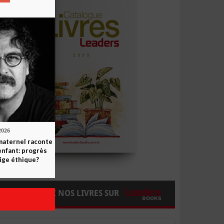
2026
maternel raconte
enfant: progrès
ige éthique?
COMMANDEZ NOS LIVRES SUR