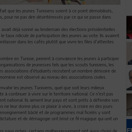
 fait que les jeunes Tunisiens soient à ce point démobilisés,
s, pour ne pas dire désintéressés par ce qui se passe dans
avait déjà sonné au lendemain des élections présidentielles
 le taux ridicule de participation des jeunes au vote. Ils avaient
prélasser dans les cafés plutôt que vivre les files d’attentes
nombre en Tunisie, peinent à convaincre les jeunes à participer
s organisations de jeunesses tels que les scouts tunisiens, les
les associations d’étudiants recrutent un nombre dérisoire de
omène est observé au niveau des associations civiles.
ahir les jeunes Tunisiens, quel que soit leurs milieux
e à continuer à vivre sur le territoire national. Ce n’est pas
 national. Ils aiment leur pays et sont prêts à défendre son
s ne leur donne plus ce plaisir à vivre, à croire en des jours
s d’enseignement bâclé et de programmes mal ficelés y sont
dictature et de démagogie ont brisé ce fil magique qui unit un
des pays riches, certains malheureusement ont aussi choisi de