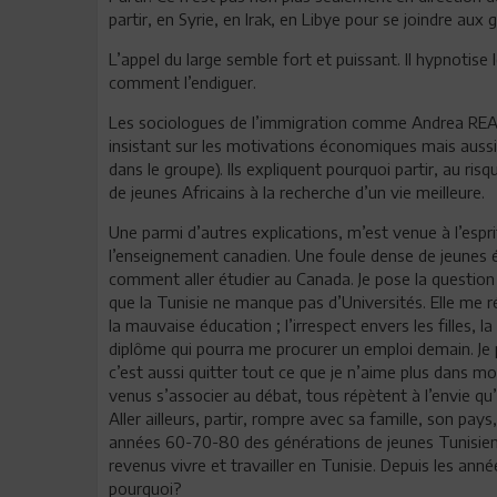
partir, en Syrie, en Irak, en Libye pour se joindre aux 
L’appel du large semble fort et puissant. Il hypnotise
comment l’endiguer.
Les sociologues de l’immigration comme Andrea RE
insistant sur les motivations économiques mais aussi s
dans le groupe). Ils expliquent pourquoi partir, au ri
de jeunes Africains à la recherche d’un vie meilleure.
Une parmi d’autres explications, m’est venue à l’espri
l’enseignement canadien. Une foule dense de jeunes él
comment aller étudier au Canada. Je pose la question à
que la Tunisie ne manque pas d’Universités. Elle me répo
la mauvaise éducation ; l’irrespect envers les filles, la 
diplôme qui pourra me procurer un emploi demain. Je p
c’est aussi quitter tout ce que je n’aime plus dans mon
venus s’associer au débat, tous répètent à l’envie qu
Aller ailleurs, partir, rompre avec sa famille, son p
années 60-70-80 des générations de jeunes Tunisiens s
revenus vivre et travailler en Tunisie. Depuis les ann
pourquoi?