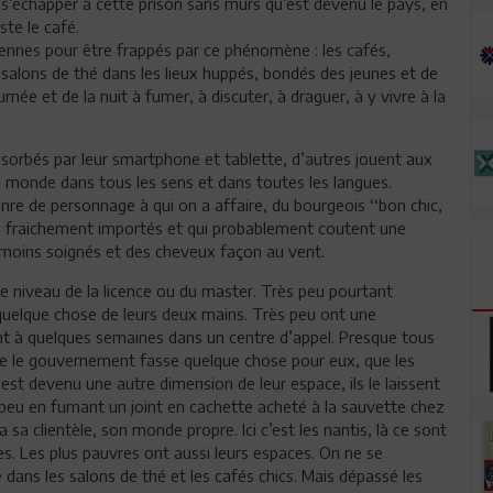
 s’échapper à cette prison sans murs qu’est devenu le pays, en
ste le café.
siennes pour être frappés par ce phénomène : les cafés,
salons de thé dans les lieux huppés, bondés des jeunes et de
née et de la nuit à fumer, à discuter, à draguer, à y vivre à la
absorbés par leur smartphone et tablette, d’autres jouent aux
le monde dans tous les sens et dans toutes les langues.
enre de personnage à qui on a affaire, du bourgeois ‘‘bon chic,
s fraichement importés et qui probablement coutent une
moins soignés et des cheveux façon au vent.
 le niveau de la licence ou du master. Très peu pourtant
quelque chose de leurs deux mains. Très peu ont une
nt à quelques semaines dans un centre d’appel. Presque tous
que le gouvernement fasse quelque chose pour eux, que les
st devenu une autre dimension de leur espace, ils le laissent
 peu en fumant un joint en cachette acheté à la sauvette chez
 sa clientèle, son monde propre. Ici c’est les nantis, là ce sont
èves. Les plus pauvres ont aussi leurs espaces. On ne se
ans les salons de thé et les cafés chics. Mais dépassé les