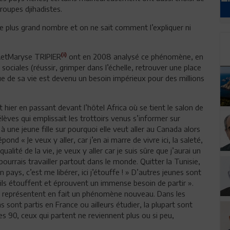
groupes djihadistes.
 le plus grand nombre et on ne sait comment l’expliquer ni
(i)
AetMaryse TRIPIER
ont en 2008 analysé ce phénomène, en
ociales (réussir, grimper dans l’échelle, retrouver une place
sque de sa vie est devenu un besoin impérieux pour des millions
t hier en passant devant l’hôtel Africa où se tient le salon de
èves qui emplissait les trottoirs venus s’informer sur
 une jeune fille sur pourquoi elle veut aller au Canada alors
nd « Je veux y aller, car j’en ai marre de vivre ici, la saleté,
qualité de la vie, je veux y aller car je suis sûre que j’aurai un
ourrais travailler partout dans le monde. Quitter la Tunisie,
 pays, c’est me libérer, ici j’étouffe ! » D’autres jeunes sont
’ils étouffent et éprouvent un immense besoin de partir ».
ays, représentent en fait un phénomène nouveau. Dans les
ont partis en France ou ailleurs étudier, la plupart sont
ées 90, ceux qui partent ne reviennent plus ou si peu,