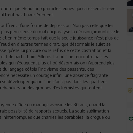
conomique. Beaucoup parmi les jeunes qui caressent le rêve
souffrent pas financièrement.
 souffrent d’une forme de dépression. Non pas celle que les
plus pernicieuse du mal qui paralyse la décision, immobilise le
e et en même temps fait que la seule jouissance n’est plus de
Freud en d’autres termes dirait, que désormais le sujet se
se qu’elle lui procure ou le refus de cette castration et la
est de partir. Loin. Ailleurs. Là où il ne rencontre pas les
oles qui n’éduquent plus et où désormais on n’apprend plus
e du langage côtois l’incivisme des passants, des
rendre nécessite un courage infini, une absence flagrante
à se développer quand il ne s’agit pas dans les quartiers
rebandiers ou des groupes d’extrémistes qui tentent
oyenne d’âge du mariage avoisine les 30 ans, quand la
raie possibilité de rapports sexuels. La seule sublimation
s ininterrompues que charries les paraboles, la drogue ou