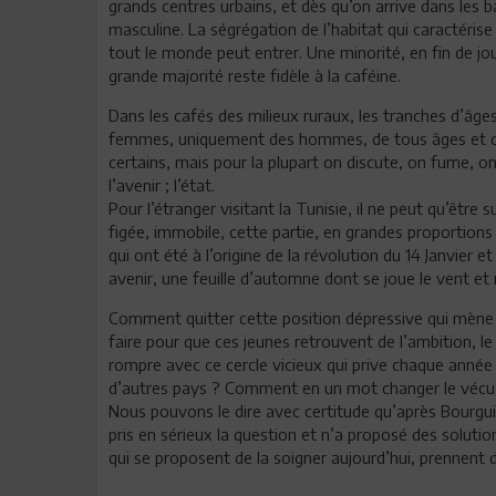
grands centres urbains, et dès qu’on arrive dans les 
masculine. La ségrégation de l’habitat qui caractérise
tout le monde peut entrer. Une minorité, en fin de jou
grande majorité reste fidèle à la caféine.
Dans les cafés des milieux ruraux, les tranches d’âges
femmes, uniquement des hommes, de tous âges et de
certains, mais pour la plupart on discute, on fume, on 
l’avenir ; l’état.
Pour l’étranger visitant la Tunisie, il ne peut qu’être
figée, immobile, cette partie, en grandes proportion
qui ont été à l’origine de la révolution du 14 Janvier 
avenir, une feuille d’automne dont se joue le vent et 
Comment quitter cette position dépressive qui mène v
faire pour que ces jeunes retrouvent de l’ambition, l
rompre avec ce cercle vicieux qui prive chaque année l
d’autres pays ? Comment en un mot changer le vécu 
Nous pouvons le dire avec certitude qu’après Bourgui
pris en sérieux la question et n’a proposé des soluti
qui se proposent de la soigner aujourd’hui, prennent 