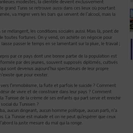
banlieues modestes, la clientèle devient exclusivement
 le grand Tunis se retrouve aussi dans ces lieux où pourtant
rnée, va migrer vers les bars qui servent de l’alcool, mais la
 se mélangent, les conditions sociales aussi. Mais là, point de
 toutes fortunes. On y vend, on achète on négocie pour
laisse passer le temps en se lamentant sur la pluie, le travail ;
 surpris par ce pays dont une bonne partie de la population est
s formée par des jeunes, souvent supposés diplômés, cultivés
et qui sont devenus aujourd’hui spectateurs de leur propre
n’existe que pour exister.
ers l’immobilisme, la fuite et parfois le suicide ? Comment
e désir de vivre et de construire dans leur pays ? Comment
a Tunisie de la crème de ses enfants qui part servir et enrichir
social du Tunisien ?
ba, aucun dirigeant, aucun homme politique, aucun parti, n’a
ons. La Tunisie est malade et on ne peut qu’espérer que ceux
d’abord la juste mesure du mal qui la ronge.