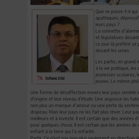
Que se passe-t-il qui
apathiques; dépressif
leurs pays ?
La sonnette d’alarme 
et législatives devant
ce jour-là préféré se 
devant les urnes.
Les partis, en grand 
à la vie politique, le
jeunesses scolaires, 
jeunes. Le même phén
Une forme de désaffection envers leur pays semble env
d’origine et leur niveau d’étude. Une angoisse les habit
non plus un manque d’amour ou une perte du sentiment
drapeau. Mais leur pays ne les fait plus rêver. Leur pay
meilleurs et à investir. Il est certain que des année
pour quelques chose. Il est certain que les années de 
enfant à la terre qui l’a enfanté.
Partir. Ce n’est pas non plus seulement en direction 