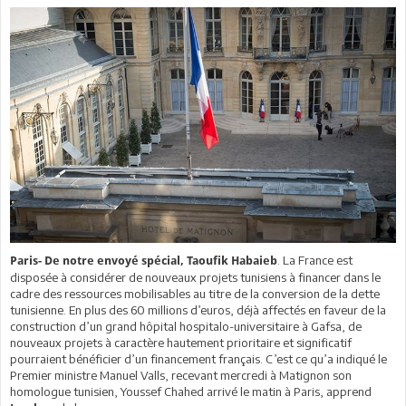
. La France est
Paris- De notre envoyé spécial, Taoufik Habaieb
disposée à considérer de nouveaux projets tunisiens à financer dans le
cadre des ressources mobilisables au titre de la conversion de la dette
tunisienne. En plus des 60 millions d’euros, déjà affectés en faveur de la
construction d’un grand hôpital hospitalo-universitaire à Gafsa, de
nouveaux projets à caractère hautement prioritaire et significatif
pourraient bénéficier d’un financement français. C’est ce qu’a indiqué le
Premier ministre Manuel Valls, recevant mercredi à Matignon son
homologue tunisien, Youssef Chahed arrivé le matin à Paris, apprend