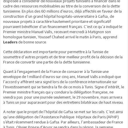
disposée à considérer de nouveaux projets tunisiens à financer dans le
cadre des ressources mobilisables au titre de la conversion de la dette
tunisienne. En plus des 60 millions d’euros, déjà affectés en faveur de la
construction d’un grand hôpital hospitalo-universitaire à Gafsa, de
nouveaux projets à caractère hautement prioritaire et significatif
pourraient bénéficier d’un financement français. C’est ce qu’a indiqué le
Premier ministre Manuel Valls, recevant mercredi à Matignon son
homologue tunisien, Youssef Chahed arrivé le matin à Paris, apprend
de bonne source.
Leaders
Cette déclaration est importante pour permettre à la Tunisie de
soumettre d’autres projets et de tirer meilleur profit de la décision de la
France de convertir une partie de la dette tunisienne.
Quant à l’engagement de la France de consacrer à la Tunisie une
enveloppe de 1 milliard d’euros sur cinq ans, Manuel Valls a indiqué que
l’accord y afférent sera signé lors de la conférence internationale sur
l’Investissement qui se tiendra la fin de ce mois à Tunis. Signe d’intérêt, le
Premier ministre français qui y conduira la délégation française, ne
viendra pas pour une journée seulement, le 29 novembre, mais arrivera
à Tunis un jour auparavant pour des entretiens bilatéraux de haut niveau.
A noter que le projet de l’hôpital de Gafsa se met sur les rails. C’est ainsi
qu’une délégation de l’Assistance Publique Hôpitaux de Paris (APHP)
s’était récemment rendue à Gafsa. Par ailleurs, l’ambassadeur de France
à Tunis, Olivier Poivre d’Arvor se rendra dans la région, la semaine