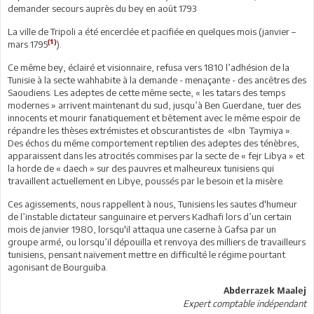
demander secours auprès du bey en août 1793
La ville de Tripoli a été encerclée et pacifiée en quelques mois (janvier –
(1)
mars 1795
).
Ce même bey, éclairé et visionnaire, refusa vers 1810 l’adhésion de la
Tunisie à la secte wahhabite à la demande - menaçante - des ancêtres des
Saoudiens. Les adeptes de cette même secte, « les tatars des temps
modernes » arrivent maintenant du sud, jusqu’à Ben Guerdane, tuer des
innocents et mourir fanatiquement et bêtement avec le même espoir de
répandre les thèses extrémistes et obscurantistes de «Ibn Taymiya ».
Des échos du même comportement reptilien des adeptes des ténèbres,
apparaissent dans les atrocités commises par la secte de « fejr Libya » et
la horde de « daech » sur des pauvres et malheureux tunisiens qui
travaillent actuellement en Libye, poussés par le besoin et la misère.
Ces agissements, nous rappellent à nous, Tunisiens les sautes d'humeur
de l’instable dictateur sanguinaire et pervers Kadhafi lors d’un certain
mois de janvier 1980, lorsqu'il attaqua une caserne à Gafsa par un
groupe armé, ou lorsqu’il dépouilla et renvoya des milliers de travailleurs
tunisiens, pensant naïvement mettre en difficulté le régime pourtant
agonisant de Bourguiba.
Abderrazek Maalej
Expert comptable indépendant