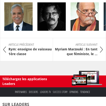
ARTICLE PRÉCÉDENT
ARTICLE SUIVANT
Rym: enseigne de vaisseau
Myriam Marzouki : En tant
1ère classe
que féministe, le ...
Téléchargez les applications
Leaders
PARTENAIRES
DOSSIERS
LEADERS TV
SUCCESS STORY
OPINIONS
TENDANCE
SUR LEADERS