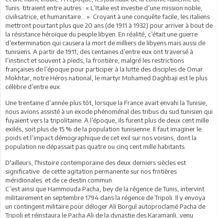
Tunis titraient entre autres : « L’Italie est investie d’une mission noble,
civilisatrice, et humanitaire… ». Croyant à une conquête facile, les italiens
mettront pourtant plus que 20 ans (de 1911 à 1932) pour arriver à bout de
la résistance héroïque du peuple libyen. En réalité, c’était une guerre
d’extermination qui causera la mort de milliers de libyens mais aussi de
tunisiens. A partir de 1911, des centaines d’entre eux ont traversé à
l’instinct et souvent à pieds, la frontière, malgré les restrictions
françaises de l’époque pour participer à la lutte des disciples de Omar
Mokhtar, notre Héros national, le martyr Mohamed Daghbaji est le plus
célèbre d’entre eux.
Une trentaine d’année plus tôt, lorsque la France avait envahi la Tunisie,
nous avions assisté à un exode phénoménal des tribus du sud tunisien qui
fuyaient vers la tripolitaine. A l’époque, ils furent plus de deux cent mille
exilés, soit plus de 15 % de la population tunisienne. Il faut imaginer le
poids et l’impact démographique de cet exil sur nos voisins, dont la
population ne dépassait pas quatre ou cinq cent mille habitants.
D'ailleurs, l'histoire contemporaine des deux derniers siècles est
significative de cette agitation permanente sur nos frntières
méridionales et de ce destin commun.
C’est ainsi que Hammouda Pacha, bey de la régence de Tunis, intervint
militairement en septembre 1794 dans la régence de Tripoli. Il y envoya
un contingent militaire pour déloger Ali Borgul autoproclamé Pacha de
Tripoli et réinstaura le Pacha Ali de la dynastie des Karamanli, venu