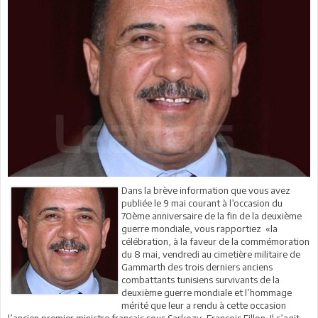
Dans la brève information que vous avez
publiée le 9 mai courant à l’occasion du
70ème anniversaire de la fin de la deuxième
guerre mondiale, vous rapportiez «la
célébration, à la faveur de la commémoration
du 8 mai, vendredi au cimetière militaire de
Gammarth des trois derniers anciens
combattants tunisiens survivants de la
deuxième guerre mondiale et l’hommage
mérité que leur a rendu à cette occasion
l’ancien premier ministre français sous Sarkozy, François Fillon. Il s’agit,