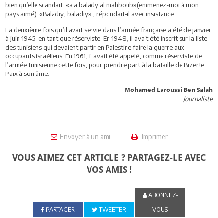
bien qu’elle scandait «ala balady al mahboub»(emmenez-moi à mon
pays aimé). «Baladiy, baladiy» , répondait-il avec insistance.
La deuxième fois qu’il avait servie dans l’armée française a été de janvier
à juin 1945, en tant que réserviste. En 1948, il avait été inscrit sur la liste
des tunisiens qui devaient partir en Palestine faire la guerre aux
occupants israéliens. En 1961, il avait été appelé, comme réserviste de
l’armée tunisienne cette fois, pour prendre part à la bataille de Bizerte.
Paix à son âme.
Mohamed Laroussi Ben Salah
Journaliste
Envoyer à un ami
Imprimer
VOUS AIMEZ CET ARTICLE ? PARTAGEZ-LE AVEC
VOS AMIS !
ABONNEZ-
PARTAGER
TWEETER
VOUS