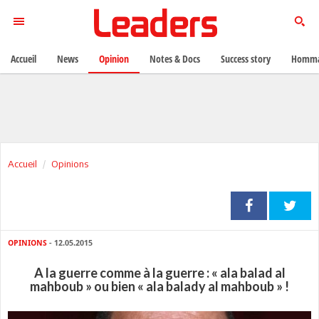
Accueil
News
Opinion
Notes & Docs
Success story
Homma
Accueil
Opinions
OPINIONS
- 12.05.2015
A la guerre comme à la guerre : « ala balad al
mahboub » ou bien « ala balady al mahboub » !