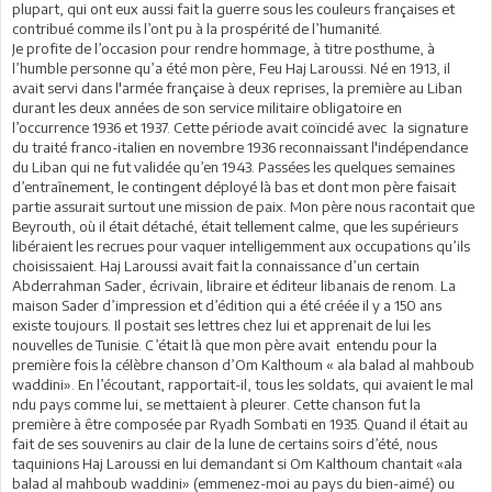
plupart, qui ont eux aussi fait la guerre sous les couleurs françaises et
contribué comme ils l’ont pu à la prospérité de l’humanité.
Je profite de l’occasion pour rendre hommage, à titre posthume, à
l’humble personne qu’a été mon père, Feu Haj Laroussi. Né en 1913, il
avait servi dans l'armée française à deux reprises, la première au Liban
durant les deux années de son service militaire obligatoire en
l’occurrence 1936 et 1937. Cette période avait coïncidé avec la signature
du traité franco-italien en novembre 1936 reconnaissant l'indépendance
du Liban qui ne fut validée qu’en 1943. Passées les quelques semaines
d’entraînement, le contingent déployé là bas et dont mon père faisait
partie assurait surtout une mission de paix. Mon père nous racontait que
Beyrouth, où il était détaché, était tellement calme, que les supérieurs
libéraient les recrues pour vaquer intelligemment aux occupations qu’ils
choisissaient. Haj Laroussi avait fait la connaissance d’un certain
Abderrahman Sader, écrivain, libraire et éditeur libanais de renom. La
maison Sader d’impression et d’édition qui a été créée il y a 150 ans
existe toujours. Il postait ses lettres chez lui et apprenait de lui les
nouvelles de Tunisie. C’était là que mon père avait entendu pour la
première fois la célèbre chanson d’Om Kalthoum « ala balad al mahboub
waddini». En l’écoutant, rapportait-il, tous les soldats, qui avaient le mal
ndu pays comme lui, se mettaient à pleurer. Cette chanson fut la
première à être composée par Ryadh Sombati en 1935. Quand il était au
fait de ses souvenirs au clair de la lune de certains soirs d’été, nous
taquinions Haj Laroussi en lui demandant si Om Kalthoum chantait «ala
balad al mahboub waddini» (emmenez-moi au pays du bien-aimé) ou