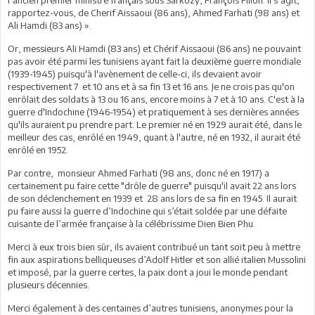
rapportez-vous, de Cherif Aissaoui (86 ans), Ahmed Farhati (98 ans) et
Ali Hamdi (83 ans) ».
Or, messieurs Ali Hamdi (83 ans) et Chérif Aissaoui (86 ans) ne pouvaint
pas avoir été parmi les tunisiens ayant fait la deuxième guerre mondiale
(1939-1945) puisqu'à l'avènement de celle-ci, ils devaient avoir
respectivement 7 et 10 ans et à sa fin 13 et 16 ans. Je ne crois pas qu'on
enrôlait des soldats à 13 ou 16 ans, encore moins à 7 et à 10 ans. C'est à la
guerre d'Indochine (1946-1954) et pratiquement à ses dernières années
qu'ils auraient pu prendre part. Le premier né en 1929 aurait été, dans le
meilleur des cas, enrôlé en 1949, quant à l'autre, né en 1932, il aurait été
enrôlé en 1952.
Par contre, monsieur Ahmed Farhati (98 ans, donc né en 1917) a
certainement pu faire cette "drôle de guerre" puisqu'il avait 22 ans lors
de son déclenchement en 1939 et 28 ans lors de sa fin en 1945. Il aurait
pu faire aussi la guerre d’Indochine qui s’était soldée par une défaite
cuisante de l’armée française à la célébrissime Dien Bien Phu.
Merci à eux trois bien sûr, ils avaient contribué un tant soit peu à mettre
fin aux aspirations belliqueuses d’Adolf Hitler et son allié italien Mussolini
et imposé, par la guerre certes, la paix dont a joui le monde pendant
plusieurs décennies.
Merci également à des centaines d’autres tunisiens, anonymes pour la