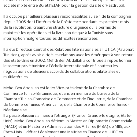
société mixte entre BG et l’ETAP pour la gestion du site d’Hasdrubal.
Il a occupé par ailleurs plusieurs responsabilités au sein de la compagnie
depuis 2005 dont l’intérim de la Présidence pendant les premiers mois
de la révolution, créant une structure d’urgence qui a permis de
maintenir les opérations et la livraison de gaz à la Tunisie sans
interruption malgré toutes les difficultés rencontrées.
Il a été Directeur Central des Relations Internationales à l’UTICA (Patronat
Tunisien), après avoir dirigé les relations avec les Amériques à son retour
des Etats-Unis en 2002. Mehdi Ben Abdallah a contribué à repositionner
le secteur privé tunisien à l’échelle internationale et à soutenu les
négociations de plusieurs accords de collaborations bilatérales et
multilatérales.
Mehdi Ben Abdallah est le 1er Vice-président de la Chambre de
Commerce Tuniso-Britannique, et ancien membre du bureau de la
Chambre Tuniso-Francaise de Commerce et de l’Industrie, de la Chambre
de Commerce Tuniso-Américaine, de la Chambre de Commerce Tuniso-
Néerlandaise.
Il a passé plusieurs années à l’étranger (France, Grande-Bretagne, Etats-
Unis). Mehdi Ben Abdallah détient un Master en Diplomatie Commerciale
(MACD) et un Master en Administration des Affaires (MBA) de MIIS, aux
Etats-Unis. Il détient également une Maitrise en Finance de l'IHEC en