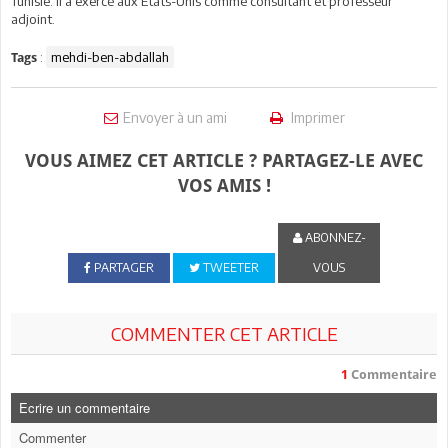
Tunisie. Il a exercé aux Etats-Unis comme consultant et professeur
adjoint.
:
mehdi-ben-abdallah
Tags
Envoyer à un ami
Imprimer
VOUS AIMEZ CET ARTICLE ? PARTAGEZ-LE AVEC
VOS AMIS !
ABONNEZ-
PARTAGER
TWEETER
VOUS
COMMENTER CET ARTICLE
1
Commentaire
Ecrire un commentaire
Commenter