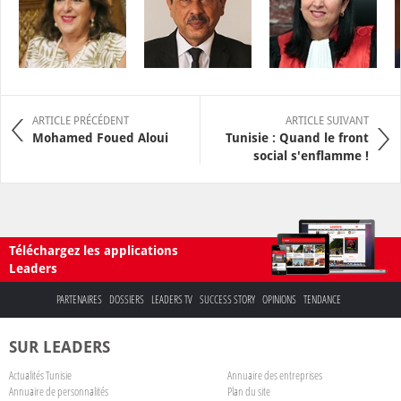
ARTICLE PRÉCÉDENT
ARTICLE SUIVANT
Mohamed Foued Aloui
Tunisie : Quand le front
social s'enflamme !
Téléchargez les applications
Leaders
PARTENAIRES
DOSSIERS
LEADERS TV
SUCCESS STORY
OPINIONS
TENDANCE
SUR LEADERS
Actualités Tunisie
Annuaire des entreprises
Annuaire de personnalités
Plan du site