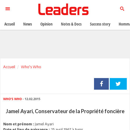
Accueil
News
Opinion
Notes & Docs
Success story
Homma
Accueil
Who's Who
WHO'S WHO
- 12.02.2015
Jamel Ayari, Conservateur de la Propriété foncière
Jamel Ayari
Nom et prénom :
25 avril 1967 à tunis
Date et lieu de naissance :