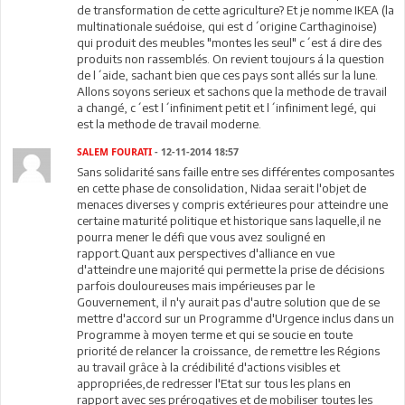
de transformation de cette agriculture? Et je nomme IKEA (la
multinationale suédoise, qui est d´origine Carthaginoise)
qui produit des meubles "montes les seul" c´est á dire des
produits non rassemblés. On revient toujours á la question
de l´aide, sachant bien que ces pays sont allés sur la lune.
Allons soyons serieux et sachons que la methode de travail
a changé, c´est l´infiniment petit et l´infiniment legé, qui
est la methode de travail moderne.
SALEM FOURATI
- 12-11-2014 18:57
Sans solidarité sans faille entre ses différentes composantes
en cette phase de consolidation, Nidaa serait l'objet de
menaces diverses y compris extérieures pour atteindre une
certaine maturité politique et historique sans laquelle,il ne
pourra mener le défi que vous avez souligné en
rapport.Quant aux perspectives d'alliance en vue
d'atteindre une majorité qui permette la prise de décisions
parfois douloureuses mais impérieuses par le
Gouvernement, il n'y aurait pas d'autre solution que de se
mettre d'accord sur un Programme d'Urgence inclus dans un
Programme à moyen terme et qui se soucie en toute
priorité de relancer la croissance, de remettre les Régions
au travail grâce à la crédibilité d'actions visibles et
appropriées,de redresser l'Etat sur tous les plans en
rapport avec ses prérogatives et de mobiliser toutes les