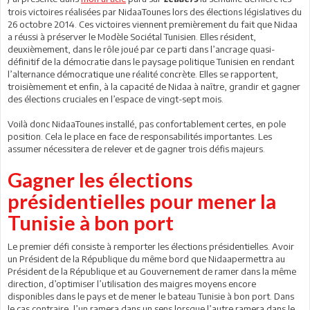
trois victoires réalisées par NidaaTounes lors des élections législatives du
26 octobre 2014. Ces victoires viennent premièrement du fait que Nidaa
a réussi à préserver le Modèle Sociétal Tunisien. Elles résident,
deuxièmement, dans le rôle joué par ce parti dans l’ancrage quasi-
définitif de la démocratie dans le paysage politique Tunisien en rendant
l’alternance démocratique une réalité concrète. Elles se rapportent,
troisièmement et enfin, à la capacité de Nidaa à naître, grandir et gagner
des élections cruciales en l’espace de vingt-sept mois.
Voilà donc NidaaTounes installé, pas confortablement certes, en pole
position. Cela le place en face de responsabilités importantes. Les
assumer nécessitera de relever et de gagner trois défis majeurs.
Gagner les élections
présidentielles pour mener la
Tunisie à bon port
Le premier défi consiste à remporter les élections présidentielles. Avoir
un Président de la République du même bord que Nidaapermettra au
Président de la République et au Gouvernement de ramer dans la même
direction, d’optimiser l’utilisation des maigres moyens encore
disponibles dans le pays et de mener le bateau Tunisie à bon port. Dans
le cas contraire, l’un ramera dans un sens lorsque l’autre ramera dans le