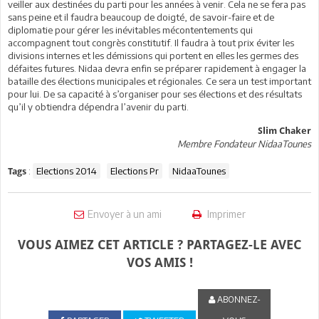
veiller aux destinées du parti pour les années à venir. Cela ne se fera pas
sans peine et il faudra beaucoup de doigté, de savoir-faire et de
diplomatie pour gérer les inévitables mécontentements qui
accompagnent tout congrès constitutif. Il faudra à tout prix éviter les
divisions internes et les démissions qui portent en elles les germes des
défaites futures. Nidaa devra enfin se préparer rapidement à engager la
bataille des élections municipales et régionales. Ce sera un test important
pour lui. De sa capacité à s’organiser pour ses élections et des résultats
qu’il y obtiendra dépendra l’avenir du parti.
Slim Chaker
Membre Fondateur NidaaTounes
:
Elections 2014
Elections Pr
NidaaTounes
Tags
Envoyer à un ami
Imprimer
VOUS AIMEZ CET ARTICLE ? PARTAGEZ-LE AVEC
VOS AMIS !
ABONNEZ-