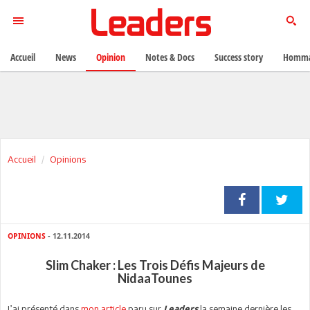
Accueil
News
Opinion
Notes & Docs
Success story
Homma
Accueil
Opinions
OPINIONS
- 12.11.2014
Slim Chaker : Les Trois Défis Majeurs de
NidaaTounes
J’ai présenté dans
mon article
paru sur
la semaine dernière les
Leaders