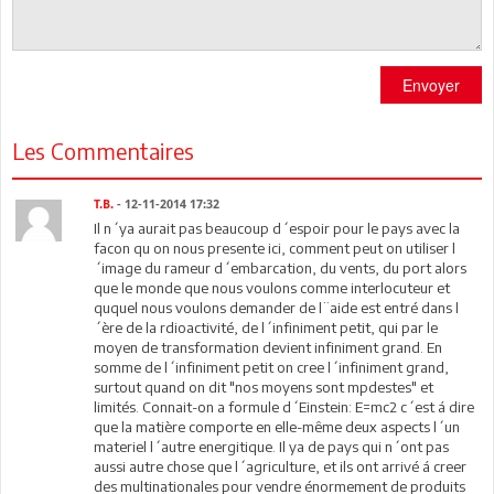
Envoyer
Les Commentaires
T.B.
- 12-11-2014 17:32
Il n´ya aurait pas beaucoup d´espoir pour le pays avec la
facon qu on nous presente ici, comment peut on utiliser l
´image du rameur d´embarcation, du vents, du port alors
que le monde que nous voulons comme interlocuteur et
ququel nous voulons demander de l¨aide est entré dans l
´ère de la rdioactivité, de l´infiniment petit, qui par le
moyen de transformation devient infiniment grand. En
somme de l´infiniment petit on cree l´infiniment grand,
surtout quand on dit "nos moyens sont mpdestes" et
limités. Connait-on a formule d´Einstein: E=mc2 c´est á dire
que la matière comporte en elle-même deux aspects l´un
materiel l´autre energitique. Il ya de pays qui n´ont pas
aussi autre chose que l´agriculture, et ils ont arrivé á creer
des multinationales pour vendre énormement de produits