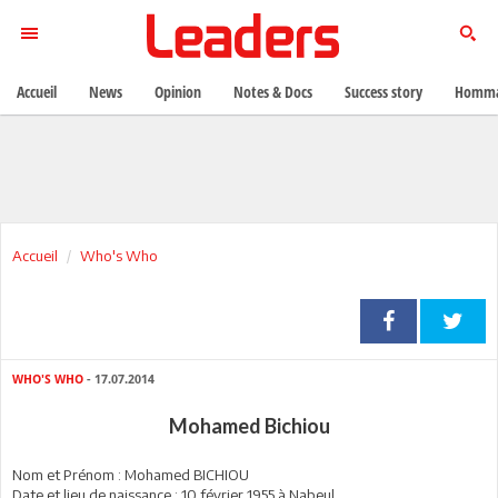
Accueil
News
Opinion
Notes & Docs
Success story
Homma
Accueil
Who's Who
WHO'S WHO
- 17.07.2014
Mohamed Bichiou
Nom et Prénom : Mohamed BICHIOU
Date et lieu de naissance : 10 février 1955 à Nabeul