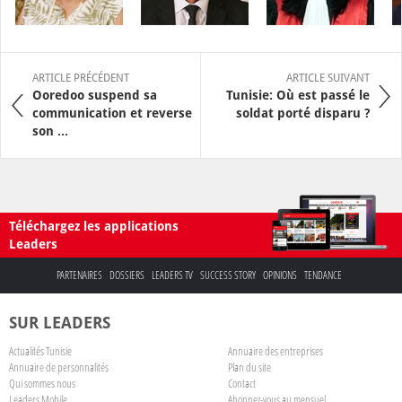
ARTICLE PRÉCÉDENT
ARTICLE SUIVANT
Ooredoo suspend sa
Tunisie: Où est passé le
communication et reverse
soldat porté disparu ?
son ...
Téléchargez les applications
Leaders
PARTENAIRES
DOSSIERS
LEADERS TV
SUCCESS STORY
OPINIONS
TENDANCE
SUR LEADERS
Actualités Tunisie
Annuaire des entreprises
Annuaire de personnalités
Plan du site
Qui sommes nous
Contact
Leaders Mobile
Abonnez-vous au mensuel