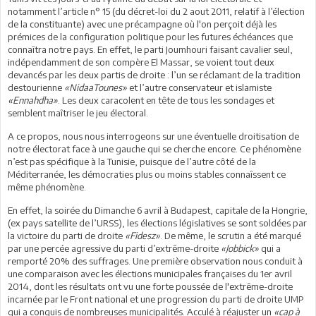
notamment l’article n° 15 (du décret-loi du 2 aout 2011, relatif à l’élection
de la constituante) avec une précampagne où l'on perçoit déjà les
prémices de la configuration politique pour les futures échéances que
connaîtra notre pays. En effet, le parti Joumhouri faisant cavalier seul,
indépendamment de son compère El Massar, se voient tout deux
devancés par les deux partis de droite : l’un se réclamant de la tradition
destourienne
«NidaaTounes»
et l’autre conservateur et islamiste
«Ennahdha»
. Les deux caracolent en tête de tous les sondages et
semblent maîtriser le jeu électoral.
A ce propos, nous nous interrogeons sur une éventuelle droitisation de
notre électorat face à une gauche qui se cherche encore. Ce phénomène
n’est pas spécifique à la Tunisie, puisque de l’autre côté de la
Méditerranée, les démocraties plus ou moins stables connaîssent ce
même phénomène.
En effet, la soirée du Dimanche 6 avril à Budapest, capitale de la Hongrie,
(ex pays satellite de l’URSS), les élections législatives se sont soldées par
la victoire du parti de droite
«Fidesz»
. De même, le scrutin a été marqué
par une percée agressive du parti d’extrême-droite
«Jobbick»
qui a
remporté 20% des suffrages. Une première observation nous conduit à
une comparaison avec les élections municipales françaises du 1er avril
2014, dont les résultats ont vu une forte poussée de l'extrême-droite
incarnée par le Front national et une progression du parti de droite UMP
qui a conquis de nombreuses municipalités. Acculé à réajuster un
«cap à