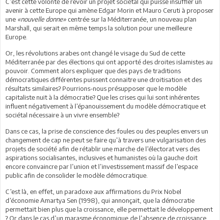
C’est cette volonté de revoir un projet sociétal qui puisse insuffler un
avenir à cette Europe qui amène Edgar Morin et Mauro Ceruti à proposer
une
«nouvelle donne»
centrée sur la Méditerranée, un nouveau plan
Marshall, qui serait en même temps la solution pour une meilleure
Europe.
Or, les révolutions arabes ont changé le visage du Sud de cette
Méditerranée par des élections qui ont apporté des droites islamistes au
pouvoir. Comment alors expliquer que des pays de traditions
démocratiques différentes puissent connaitre une droitisation et des
résultats similaires? Pourrions-nous présupposer que le modèle
capitaliste nuit à la démocratie? Que les crises qui lui sont inhérentes
influent négativement à l’épanouissement du modèle démocratique et
sociétal nécessaire à un vivre ensemble?
Dans ce cas, la prise de conscience des foules ou des peuples envers un
changement de cap ne peut se faire qu’à travers une vulgarisation des
projets de société afin de rétablir une marche de l’électorat vers des
aspirations socialisantes, inclusives et humanistes où la gauche doit
encore convaincre par l’union et l’investissement massif de l’espace
public afin de consolider le modèle démocratique.
C’est là, en effet, un paradoxe aux affirmations du Prix Nobel
d’économie Amartya Sen (1998), qui annonçait, que la démocratie
permettait bien plus que la croissance, elle permettait le développement
? Or dans le cas d’un marasme économique,de l’absence de croissance