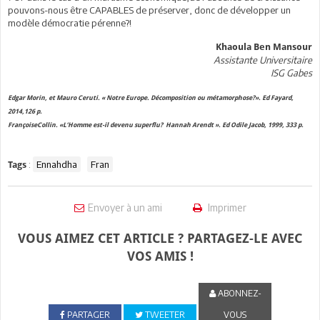
pouvons-nous être CAPABLES de préserver, donc de développer un
modèle démocratie pérenne?!
Khaoula Ben Mansour
Assistante Universitaire
ISG Gabes
Edgar Morin, et Mauro Ceruti. « Notre Europe. Décomposition ou métamorphose?». Ed Fayard,
2014,126 p.
FrançoiseCollin. «L’Homme est-il devenu superflu? Hannah Arendt ». Ed Odile Jacob, 1999, 333 p.
:
Ennahdha
Fran
Tags
Envoyer à un ami
Imprimer
VOUS AIMEZ CET ARTICLE ? PARTAGEZ-LE AVEC
VOS AMIS !
ABONNEZ-
PARTAGER
TWEETER
VOUS