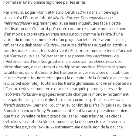
normaliser une violence légitimée par les urnes.
Par ailleurs, Edgar Morin et Mauro Ceruti (2014) dans un ouvrage
consacré à l’Europe intitulé
«Notre Europe. Décomposition ou
métamorphose»
expriment eux aussi leurs inquiétudes face à cette
droitisation de l’électorat présentée comme résultante non seulement
d’un modèle capitaliste en crise mais surtout comme la faillite d’une
vision du monde commune et d’un projet sociétal fédérateur, inclusif,
refusant de diaboliser
«l’autre»
, cet autre différent auquel on attribue
tous les maux. Les auteurs décrivent l’Europe, comme une terre d’accueil
qui n’arrive plus à se (re)penser et à se panser des
«accidents»
de
l’Histoire mais d’une Géographie marquées par les
«blessures»
des
réconciliations, des diktats et des déportations de différents régimes
totalitaires, qui ont dessiné des frontières encore sources d’instabilités
et de mésententes inter-ethniques ( la question de la Crimée n’en est que
le plus bel exemple). Toutefois les trente glorieuses, ont vu une partie de
l’Europe redevenir une terre d’accueil marquée par une jeunesse de
«soixante huitards»
engagée,rêvant de changer le monde» notamment
une gauche française qui plus tard marqua nos esprits à travers
«les
french doctors»
Bernard Kouchner au conflit du Biafra (Nigéria) ou de la
Somalie ou encore Rony Brauman soutenant la cause palestienne, bien
que fils d’un militaire haut gradé de Tsahal. Mais très vite, les chocs
pétroliers, la chute du bloc communiste, la découverte de l’envers du
décor des pays de l’ex-URSS entrainent une désillusion de la gauche.