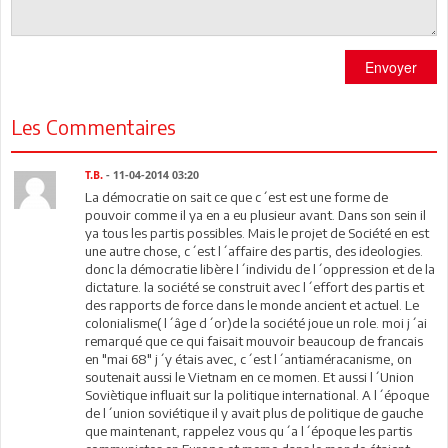
Envoyer
Les Commentaires
T.B.
- 11-04-2014 03:20
La démocratie on sait ce que c´est est une forme de
pouvoir comme il ya en a eu plusieur avant. Dans son sein il
ya tous les partis possibles. Mais le projet de Société en est
une autre chose, c´est l´affaire des partis, des ideologies.
donc la démocratie libère l´individu de l´oppression et de la
dictature. la société se construit avec l´effort des partis et
des rapports de force dans le monde ancient et actuel. Le
colonialisme( l´âge d´or)de la société joue un role. moi j´ai
remarqué que ce qui faisait mouvoir beaucoup de francais
en "mai 68" j´y étais avec, c´est l´antiaméracanisme, on
soutenait aussi le Vietnam en ce momen. Et aussi l´Union
Soviètique influait sur la politique international. A l´époque
de l´union soviétique il y avait plus de politique de gauche
que maintenant, rappelez vous qu´a l´époque les partis