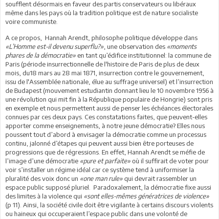
soufflent désormais en faveur des partis conservateurs ou libéraux
même dans les pays où la tradition politique est de nature socialiste
voire communiste.
A ce propos, Hannah Arendt, philosophe politique développe dans
«L’Homme est-il devenu superflu?»
, une observation des
«moments
phares de la démocratie»
en tant qu’édifice institutionnel: la commune de
Paris (période insurrectionnelle de l'histoire de Paris de plus de deux
mois, du18 mars au 28 mai 1871, insurrection contre le gouvernement,
issu de l'Assemblée nationale, élue au suffrage universel) et l’insurrection
de Budapest (mouvement estudiantin donnant lieu le 10 novembre 1956 à
une révolution qui mit fin à la République populaire de Hongrie) sont pris
en exemple et nous permettent aussi de penser les échéances électorales
connues par ces deux pays. Ces constatations faites, que peuvent-elles
apporter comme enseignements, à notre jeune démocratie? Elles nous
poussent tout d’abord à envisager la démocratie comme un processus
continu, jalonné d’étapes qui peuvent aussi bien être porteuses de
progressions que de régressions. En effet, Hannah Arendt se méfie de
l’image d’une démocratie
«pure et parfaite»
où il suffirait de voter pour
voir s’installer un régime idéal car ce système tend à uniformiser la
pluralité des voix donc un
«one man rule»
qui devrait rassembler un
espace public supposé pluriel. Paradoxalement, la démocratie fixe aussi
des limites à la violence qui
«sont elles-mêmes génératrices de violence»
(p 11). Ainsi, la société civile doit être vigilante à certains discours violents
ou haineux qui occuperaient l’espace public dans une volonté de