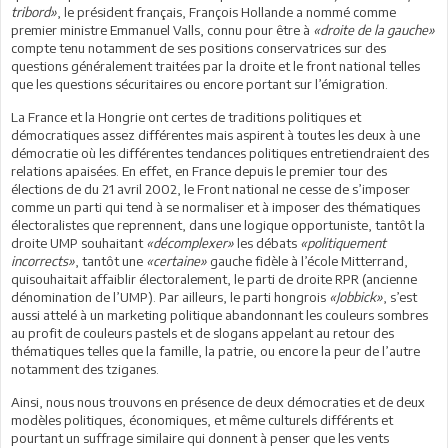
tribord»
, le président français, François Hollande a nommé comme
premier ministre Emmanuel Valls, connu pour être à
«droite de la gauche»
compte tenu notamment de ses positions conservatrices sur des
questions généralement traitées par la droite et le front national telles
que les questions sécuritaires ou encore portant sur l’émigration.
La France et la Hongrie ont certes de traditions politiques et
démocratiques assez différentes mais aspirent à toutes les deux à une
démocratie où les différentes tendances politiques entretiendraient des
relations apaisées. En effet, en France depuis le premier tour des
élections de du 21 avril 2002, le Front national ne cesse de s’imposer
comme un parti qui tend à se normaliser et à imposer des thématiques
électoralistes que reprennent, dans une logique opportuniste, tantôt la
droite UMP souhaitant
«décomplexer»
les débats
«politiquement
incorrects»
, tantôt une
«certaine»
gauche fidèle à l’école Mitterrand,
quisouhaitait affaiblir électoralement, le parti de droite RPR (ancienne
dénomination de l’UMP). Par ailleurs, le parti hongrois
«Jobbick»
, s’est
aussi attelé à un marketing politique abandonnant les couleurs sombres
au profit de couleurs pastels et de slogans appelant au retour des
thématiques telles que la famille, la patrie, ou encore la peur de l’autre
notamment des tziganes.
Ainsi, nous nous trouvons en présence de deux démocraties et de deux
modèles politiques, économiques, et même culturels différents et
pourtant un suffrage similaire qui donnent à penser que les vents