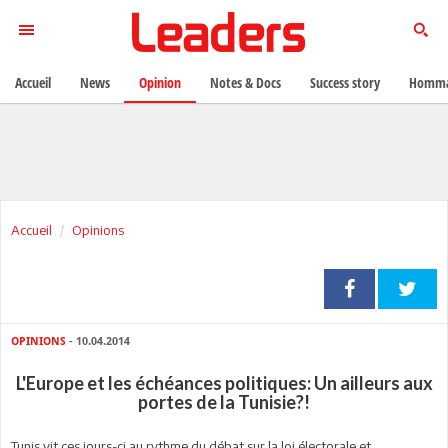
Accueil
News
Opinion
Notes & Docs
Success story
Homma
Accueil
Opinions
OPINIONS
- 10.04.2014
L'Europe et les échéances politiques: Un ailleurs aux
portes de la Tunisie?!
Tunis vit ces jours-ci au rythme du débat sur la loi électorale et