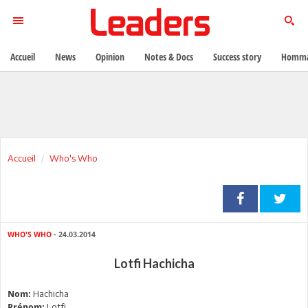
Accueil
News
Opinion
Notes & Docs
Success story
Homma
Accueil
Who's Who
WHO'S WHO
- 24.03.2014
Lotfi Hachicha
Hachicha
Nom:
Lotfi
Prénom: