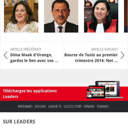
ARTICLE PRÉCÉDENT
ARTICLE SUIVANT
Dima Maak d'Orange,
Bourse de Tunis au premier
gardez le lien avec vos ...
trimestre 2014: Net ...
Téléchargez les applications
Leaders
PARTENAIRES
DOSSIERS
LEADERS TV
SUCCESS STORY
OPINIONS
TENDANCE
SUR LEADERS