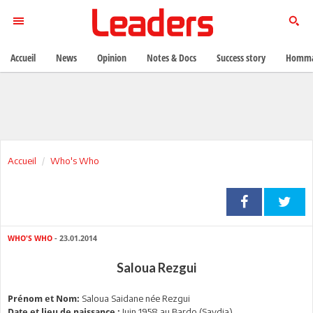
Accueil
News
Opinion
Notes & Docs
Success story
Homma
Accueil
Who's Who
WHO'S WHO
- 23.01.2014
Saloua Rezgui
Saloua Saidane née Rezgui
Prénom et Nom:
Juin 1958 au Bardo (Saydia)
Date et lieu de naissance :