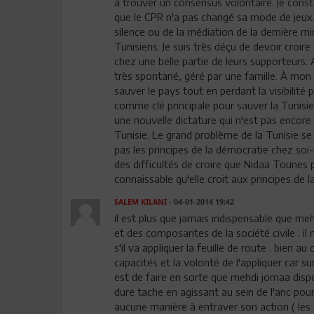
à trouver un consensus volontaire. Je const
que le CPR n'a pas changé sa mode de jeux.
silence ou de la médiation de la dernière 
Tunisiens. Je suis très déçu de devoir croi
chez une belle partie de leurs supporteurs. 
très spontané, géré par une famille. À mo
sauver le pays tout en perdant la visibilité 
comme clé principale pour sauver la Tunisie.
une nouvelle dictature qui n'est pas encore s
Tunisie. Le grand problème de la Tunisie se 
pas les principes de la démocratie chez soi
des difficultés de croire que Nidaa Tounes 
connaissable qu'elle croit aux principes de 
SALEM KILANI
- 04-01-2014 19:42
il est plus que jamais indispensable que mehd
et des composantes de la société civile . il
s'il va appliquer la feuille de route . bien au 
capacités et la volonté de l'appliquer car su
est de faire en sorte que mehdi jomaa disp
dure tache en agissant au sein de l'anc pou
aucune manière à entraver son action ( les 2/