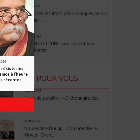
29.07.2026
TSB: Des résultats 2025 marqués par un
premier ...
24.07.2026
La BERD et l’UBCI consolident leur
partenariat ...
2026
 résiste: les
smos à l’heure
LU POUR VOUS
s récentes
23.04.2026
Vient de paraître - «Dictionnaire des ...
17.03.2026
Noureddine Dougui : Comprendre le
Moyen-Orient, ...