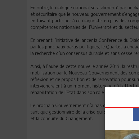
En outre, le dialogue national sera alimenté par un d
et sécuritaire que le nouveau gouvernement s’engager
en faisant participer à ce diagnostic en plus des co
compétences nationales de l’Université et du secteur
En prenant l’initiative de lancer la Conférence du Dial
par les principaux partis politiques, le Quartet a en
la recherche d’un consensus durable et sans cesse re
Ainsi, à l’aube de cette nouvelle année 2014, la restru
mobilisation par le Nouveau Gouvernement des compé
réflexion et de proposition et de rénovation pour sur
interviendraient à un moment historique où l’effort 
réhabilitation de l’Etat dans son rôle primordial de ga
Le prochain Gouvernement n’a pas d’autres choix que 
tant que gestionnaire de la crise qui sévit mais en ta
et la conduite du Changement.