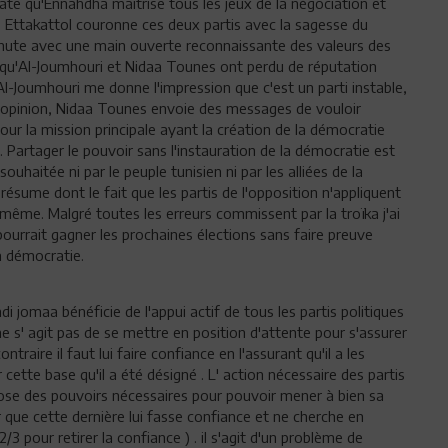
ate qu'Ennahdha maîtrise tous les jeux de la négociation et
 Ettakattol couronne ces deux partis avec la sagesse du
minute avec une main ouverte reconnaissante des valeurs des
re qu'Al-Joumhouri et Nidaa Tounes ont perdu de réputation
Al-Joumhouri me donne l'impression que c'est un parti instable,
n opinion, Nidaa Tounes envoie des messages de vouloir
pour la mission principale ayant la création de la démocratie
 Partager le pouvoir sans l'instauration de la démocratie est
ouhaitée ni par le peuple tunisien ni par les alliées de la
résume dont le fait que les partis de l'opposition n'appliquent
-même. Malgré toutes les erreurs commissent par la troïka j'ai
pourrait gagner les prochaines élections sans faire preuve
la démocratie.
i jomaa bénéficie de l'appui actif de tous les partis politiques
 ne s' agit pas de se mettre en position d'attente pour s'assurer
contraire il faut lui faire confiance en l'assurant qu'il a les
r cette base qu'il a été désigné . L' action nécessaire des partis
ose des pouvoirs nécessaires pour pouvoir mener à bien sa
r que cette dernière lui fasse confiance et ne cherche en
3 pour retirer la confiance ) . il s'agit d'un problème de