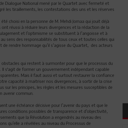
s de Dialogue National mené par le Quartet avec fermeté et
les tiraillements, les contestations des uns et les réserves
té choisi en la personne de M. Mehdi Jomaa qui jouit déjà
 ont réussi à réduire leurs divergences et la rédaction de la
ulagement et l’optimisme se substituent à l’angoisse et à
et au sens des responsabilités de tous ceux et toutes celles qui
nt de rendre hommage qu’il s’agisse du Quartet, des acteurs
 obstacles qui restent à surmonter pour que le processus du
. Il s'agit de former un gouvernement indépendant capable
sparentes. Mais il faut aussi et surtout restaurer la confiance
re capacité à maitriser nos divergences, à sortir de la crise
s sur les principes, les règles et les mesures susceptibles de
 un avenir commun.
tuent une échéance décisive pour l’avenir du pays et que le
res conditions possibles de transparence et d’objectivité,
ersements que la Révolution a engendrés au niveau des
sions qu’elle a révélées au niveau du Processus de