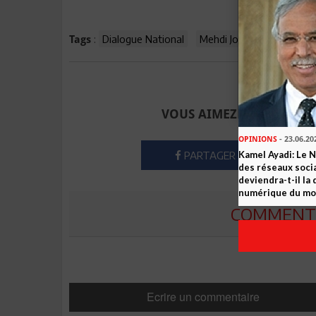
:
Dialogue National
Mehdi Jomaa
Mohamed
Tags
Envoyer à u
VOUS AIMEZ CET ARTICLE
OPINIONS
- 23.06.20
PARTAGER
Kamel Ayadi: Le 
des réseaux socia
deviendra-t-il la
numérique du m
COMMENTE
Ecrire un commentaire