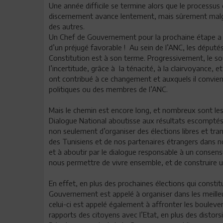
Une année difficile se termine alors que le processu
discernement avance lentement, mais sûrement malgré 
des autres.
Un Chef de Gouvernement pour la prochaine étape a é
d’un préjugé favorable ! Au sein de l’ANC, les députés
Constitution est à son terme. Progressivement, le so
l’incertitude, grâce à la ténacité, à la clairvoyance, 
ont contribué à ce changement et auxquels il convie
politiques ou des membres de l’ANC.
Mais le chemin est encore long, et nombreux sont les
Dialogue National aboutisse aux résultats escomptés
non seulement d’organiser des élections libres et tran
des Tunisiens et de nos partenaires étrangers dans not
et à aboutir par le dialogue responsable à un consensu
nous permettre de vivre ensemble, et de construire
En effet, en plus des prochaines élections qui consti
Gouvernement est appelé à organiser dans les meilleu
celui-ci est appelé également à affronter les boulev
rapports des citoyens avec l’Etat, en plus des distor