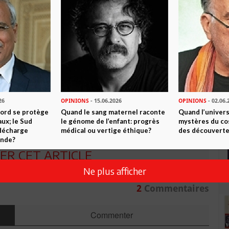
 Ennaceur
Quartet
Tunisie
UGTT
utica
n ami
Imprimer
 ? PARTAGEZ-LE AVEC VOS AMIS !
26
OPINIONS
- 15.06.2026
OPINIONS
- 02.06.
TWEETER
ABONNEZ-VOUS
Nord se protège
Quand le sang maternel raconte
Quand l’univers
ux; le Sud
le génome de l’enfant: progrès
mystères du co
 décharge
médical ou vertige éthique?
des découverte
onde?
R CET ARTICLE
Ne plus afficher
2
Commentaires
Commenter