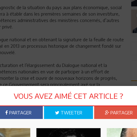
iagnostic de la situation du pays aux plans économique, social
a à établir dans les premières semaines de son investiture,
mpétences administratives des ministères concernés, d’autres
 privé.
ogue national et en obtenant la signature de la feuille de route
gagé en 2013 un processus historique de changement fondé sur
nouvelé.
cturation et l’élargissement du Dialogue national et la
tences nationales en vue de participer à un effort de
monter la crise et ouvrir de nouveaux horizons de progrès,
de ce Gouvernement sera principalement axé sur la
rant de la cohésion nationale.
VOUS AVEZ AIMÉ CET ARTICLE ?
d’affronter les problèmes qui se posent et d’agir non pas en
nt qu’acteur principal dans la promotion du Dialogue National
PARTAGER
TWEETER
PARTAGER
Sidi Bou Saïd, le 31 Décembre 2013
Mohamed Ennaceur