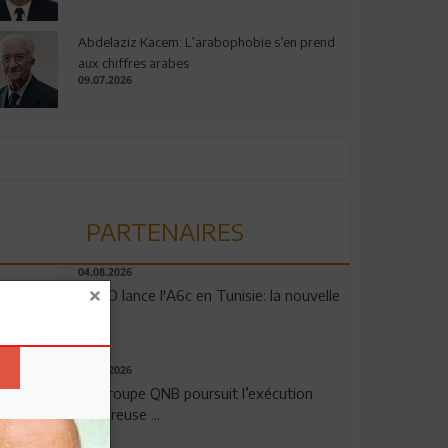
Abdelaziz Kacem: L’arabophobie s’en prend
aux chiffres arabes
09.07.2026
PARTENAIRES
04.08.2026
OPPO lance l'A6c en Tunisie: la nouvelle
...
29.07.2026
Le Groupe QNB poursuit l’exécution
rigoureuse ...