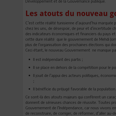
Développement et de la Gouvernance publique.
Les atouts du nouveau 
C’est cette réalité tunisienne d’aujourd’hui marquée 
chez les uns, de désespoir, de peur et d’incertitude 
des indicateurs économiques et financiers du pays et 
cette dure réalité que le gouvernement de Mehdi Jom
plus de l’organisation des prochaines élections qui do
Ceci étant, le nouveau Gouvernement ne manque pas
Il est indépendant des partis ;
Il se place en dehors de la compétition pour le po
Il jouit de l’appui des acteurs politiques, économ
;
Il bénéficie du préjugé favorable de la population.
Ce sont-là des atouts majeurs qui confèrent un carac
donnent de sérieuses chances de réussite. Toutes prop
Gouvernement de l’Indépendance, car nous vivons enc
de reconstruire, de corriger, de réformer, d’aller au-de