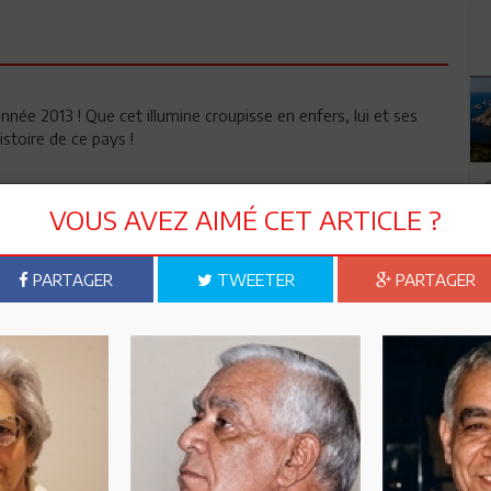
nnée 2013 ! Que cet illumine croupisse en enfers, lui et ses
stoire de ce pays !
core en Tunisie? Ceci fait vraiment très peur . Qui va
VOUS AVEZ AIMÉ CET ARTICLE ?
PARTAGER
TWEETER
PARTAGER