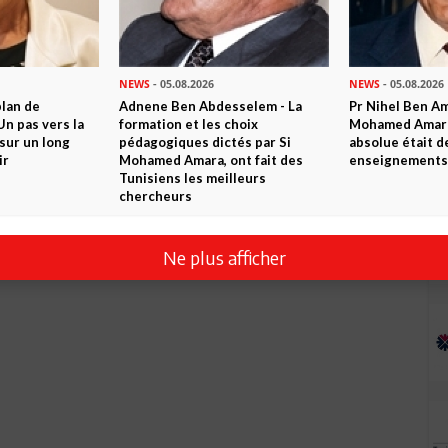
NEWS
- 05.08.2026
NEWS
- 05.08.2026
plan de
Adnene Ben Abdesselem - La
Pr Nihel Ben Am
n pas vers la
formation et les choix
Mohamed Amara:
sur un long
pédagogiques dictés par Si
absolue était d
ir
Mohamed Amara, ont fait des
enseignements 
Tunisiens les meilleurs
chercheurs
Ne plus afficher