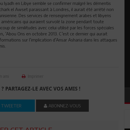
ou Iyadh en Libye semble se confirmer malgré les démentis
chark el Awset paraissant à Londres, il aurait été arrêté non
unisienne. Des services de renseignement arabes et libyens
es américains qui auraient survolé la zone pendant toute
oup de similitudes avec celui utilisé par les forces spéciales
yen, ’Abou Ons en octobre 2013. C’est ce dernier qui aurait
informations sur l’implication d’Ansar Asharia dans les attaques
is.
n ami
Imprimer
 ? PARTAGEZ-LE AVEC VOS AMIS !
TWEETER
ABONNEZ-VOUS
R CET ARTICLE