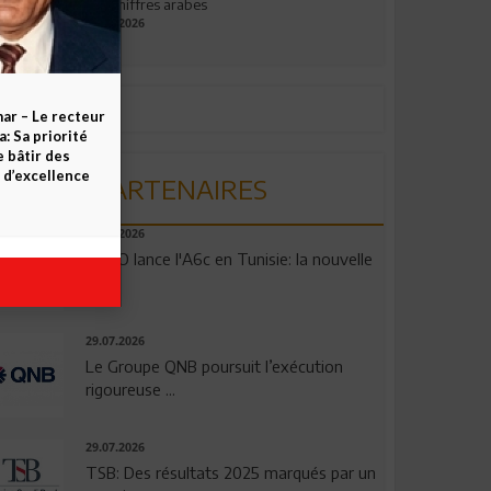
aux chiffres arabes
09.07.2026
ar – Le recteur
 Sa priorité
e bâtir des
d’excellence
PARTENAIRES
04.08.2026
OPPO lance l'A6c en Tunisie: la nouvelle
...
29.07.2026
Le Groupe QNB poursuit l’exécution
rigoureuse ...
29.07.2026
TSB: Des résultats 2025 marqués par un