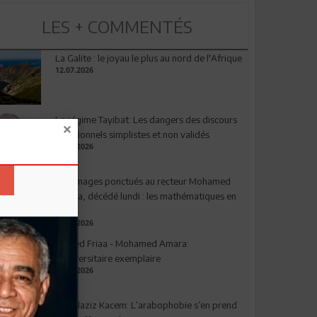
LES + COMMENTÉS
La Galite : le joyau le plus au nord de l'Afrique
12.07.2026
Le régime Tayibat: Les dangers des discours
nutritionnels simplistes et non validés
09.07.2026
Hommages ponctués au recteur Mohamed
Amara, décédé lundi : les mathématiques en
deuil
03.08.2026
Ahmed Friaa - Mohamed Amara:
l’Universitaire exemplaire
04.08.2026
Abdelaziz Kacem: L’arabophobie s’en prend