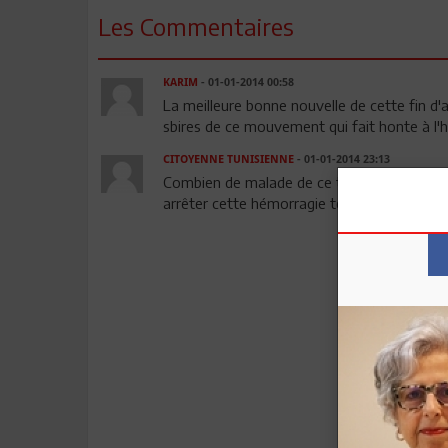
Les Commentaires
KARIM
- 01-01-2014 00:58
La meilleure bonne nouvelle de cette fin d'a
sbires de ce mouvement qui fait honte à l'hi
CITOYENNE TUNISIENNE
- 01-01-2014 23:13
Combien de malade de ce type se promène en
arrêter cette hémorragie terroriste?