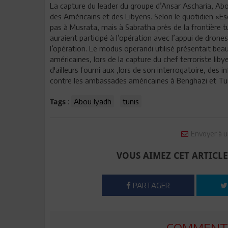
La capture du leader du groupe d’Ansar Ascharia, Ab
des Américains et des Libyens. Selon le quotidien «Es
pas à Musrata, mais à Sabratha près de la frontière t
auraient participé à l’opération avec l’appui de dron
l’opération. Le modus operandi utilisé présentait beauc
américaines, lors de la capture du chef terroriste lib
d'ailleurs fourni aux ,lors de son interrogatoire, des 
contre les ambassades américaines à Benghazi et Tun
:
Abou Iyadh
tunis
Tags
Envoyer à u
VOUS AIMEZ CET ARTICLE
PARTAGER
COMMENTE