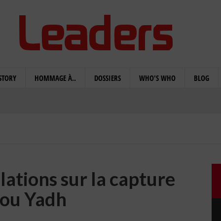
STORY
HOMMAGE À..
DOSSIERS
WHO'S WHO
BLOG
lations sur la capture
bou Yadh