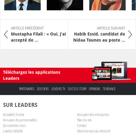
ARTICLE PRÉCÉDENT
ARTICLE SUIVANT
Mustapha Filali : « Oui, j'ai
Habib Essid, candidat de
accepté de ...
Nidaa Tounes au poste ...
Téléchargez les applications
Leaders
PARTENAIRES
DOSSIERS
LEADERS TV
SUCCESS STORY
OPINIONS
TENDANCE
SUR LEADERS
Actualités Tunisie
Annuaire des entreprises
Annuaire de personnalités
Plan du site
Qui sommes nous
Contact
Leaders Mobile
Abonnez-vous au mensuel