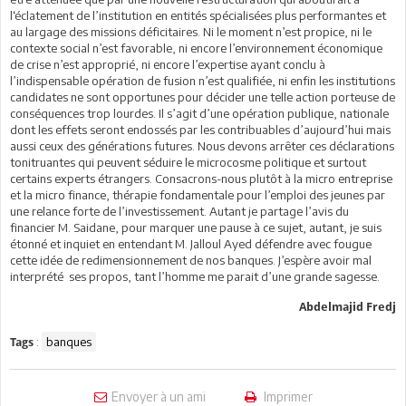
l‘éclatement de l’institution en entités spécialisées plus performantes et
au largage des missions déficitaires. Ni le moment n’est propice, ni le
contexte social n’est favorable, ni encore l’environnement économique
de crise n’est approprié, ni encore l’expertise ayant conclu à
l’indispensable opération de fusion n’est qualifiée, ni enfin les institutions
candidates ne sont opportunes pour décider une telle action porteuse de
conséquences trop lourdes. Il s’agit d’une opération publique, nationale
dont les effets seront endossés par les contribuables d’aujourd’hui mais
aussi ceux des générations futures. Nous devons arrêter ces déclarations
tonitruantes qui peuvent séduire le microcosme politique et surtout
certains experts étrangers. Consacrons-nous plutôt à la micro entreprise
et la micro finance, thérapie fondamentale pour l’emploi des jeunes par
une relance forte de l’investissement. Autant je partage l’avis du
financier M. Saidane, pour marquer une pause à ce sujet, autant, je suis
étonné et inquiet en entendant M. Jalloul Ayed défendre avec fougue
cette idée de redimensionnement de nos banques. J’espère avoir mal
interprété ses propos, tant l’homme me parait d’une grande sagesse.
Abdelmajid Fredj
:
banques
Tags
Envoyer à un ami
Imprimer