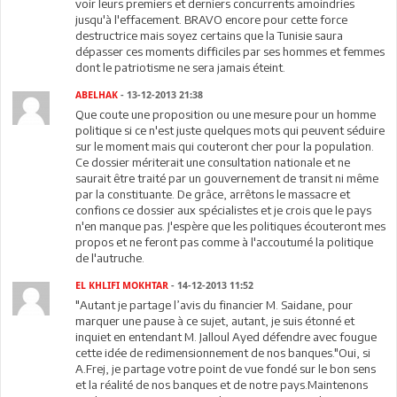
voir leurs premiers et derniers concurrents amoindries
jusqu'à l'effacement. BRAVO encore pour cette force
destructrice mais soyez certains que la Tunisie saura
dépasser ces moments difficiles par ses hommes et femmes
dont le patriotisme ne sera jamais éteint.
ABELHAK
- 13-12-2013 21:38
Que coute une proposition ou une mesure pour un homme
politique si ce n'est juste quelques mots qui peuvent séduire
sur le moment mais qui couteront cher pour la population.
Ce dossier mériterait une consultation nationale et ne
saurait être traité par un gouvernement de transit ni même
par la constituante. De grâce, arrêtons le massacre et
confions ce dossier aux spécialistes et je crois que le pays
n'en manque pas. J'espère que les politiques écouteront mes
propos et ne feront pas comme à l'accoutumé la politique
de l'autruche.
EL KHLIFI MOKHTAR
- 14-12-2013 11:52
"Autant je partage l’avis du financier M. Saidane, pour
marquer une pause à ce sujet, autant, je suis étonné et
inquiet en entendant M. Jalloul Ayed défendre avec fougue
cette idée de redimensionnement de nos banques."Oui, si
A.Frej, je partage votre point de vue fondé sur le bon sens
et la réalité de nos banques et de notre pays.Maintenons