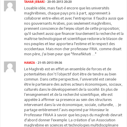
TAHAR JEBARI
- 20-05-2013 20:20
Louable idée, mais faut-il encore que les universités
maghrébines, chaque pays pris à part, apprennent à
collaborer entre-elles et avec l'entreprise. Il faudra aussi que
nos gouvernants Arabes, pas seulement maghrébins,
prennent conscience de l'enjeu objet de cette proposition;
qu'il sachent aussi que financer lourdement la recherche et la
maîtrise technologique et scientifique redorera le blason de
nos peuples et leur apportera l'estime et le respect des
occidentaux. Mais mon cher professeur FRIA, comme disait
mon père, j'ai bien peur que "finnafikhati ...."
HAMZA
- 21-05-2013 09:36
Le Maghreb est en effet un ensemble de forces et de
potentialities don’t l’objectif doit être de tendre au bien
commun. Dans cette perspective, l’université est censée
être le partenaire des autres acteurs économiques, sociaux,
culturels dans le développement de la société. En plus de
l’enseignement et de la recherché scientifique, elle est
appelée à affirmer sa presence au sein des structures
intervenant dans la vie économique, sociale, culturelle, … Je
partage entièrement l’avis exprimé par Monsieur le
Professeur FRIAA à savoir que les pays du maghreb devrait
d'abord donner l'exemple. La création d’un Association
maghrebine en sciences et technologies multidisciplinaire