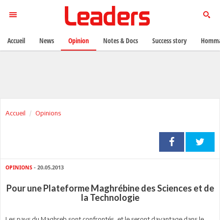
Accueil
News
Opinion
Notes & Docs
Success story
Homma
Accueil
Opinions
OPINIONS
- 20.05.2013
Pour une Plateforme Maghrébine des Sciences et de
la Technologie
Les pays du Maghreb sont confrontés, et le seront davantage dans le