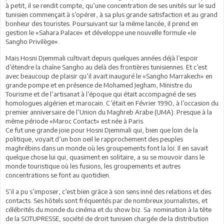
à petit, il se rendit compte, qu’une concentration de ses unités sur le sud
tunisien commençait à s’opérer, à sa plus grande satisfaction et au grand
bonheur des touristes. Poursuivant sur la même lancée, il prend en
gestion le «Sahara Palace» et développe une nouvelle formule «le
Sangho Privilège».
Mais Hosni Djemmali cultivait depuis quelques années déjà l’espoir
d’étendre la chaîne Sangho au delà des frontières tunisiennes. Et c’est
avec beaucoup de plaisir qu’il avait inauguré le «Sangho Marrakech» en
grande pompe et en présence de Mohamed Jegham, Ministre du
Tourisme et de l’artisanat à l’époque qui était accompagné de ses
homologues algérien et marocain. C’était en Février 1990, à l’occasion du
premier anniversaire de l’Union du Maghreb Arabe (UMA). Presque à la
même période «Maroc Contact» est née à Paris.
Ce fut une grande joie pour Hosni Djemmali qui, bien que loin de la
politique, voyait d’un bon oeil le rapprochement des peuples
maghrébins dans un monde où les groupements font la loi. Il en savait
quelque chose lui qui, quasiment en solitaire, a su se mouvoir dans le
monde touristique où les fusions, les groupements et autres
concentrations se font au quotidien.
S’il a pu s’imposer, c’est bien grâce à son sens inné des relations et des
contacts. Ses hôtels sont fréquentés par de nombreux journalistes, et
célébrités du monde du cinéma et du show biz. Sa nomination à la tête
de la SOTUPRESSE, société de droit tunisien chargée de la distribution