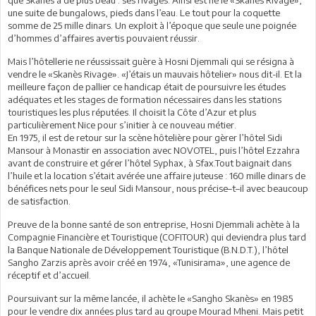
que Skanès a de plus beau : ses rivages. Ainsi est né le «Skanès Rivage»,
une suite de bungalows, pieds dans l’eau. Le tout pour la coquette
somme de 25 mille dinars. Un exploit à l’époque que seule une poignée
d’hommes d’affaires avertis pouvaient réussir.
Mais l’hôtellerie ne réussissait guère à Hosni Djemmali qui se résigna à
vendre le «Skanès Rivage». «J’étais un mauvais hôtelier» nous dit-il. Et la
meilleure façon de pallier ce handicap était de poursuivre les études
adéquates et les stages de formation nécessaires dans les stations
touristiques les plus réputées. Il choisit la Côte d’Azur et plus
particulièrement Nice pour s’initier à ce nouveau métier.
En 1975, il est de retour sur la scène hôtelière pour gèrer l’hôtel Sidi
Mansour à Monastir en association avec NOVOTEL, puis l’hôtel Ezzahra
avant de construire et gérer l’hôtel Syphax, à Sfax.Tout baignait dans
l’huile et la location s’était avérée une affaire juteuse : 160 mille dinars de
bénéfices nets pour le seul Sidi Mansour, nous précise–t–il avec beaucoup
de satisfaction.
Preuve de la bonne santé de son entreprise, Hosni Djemmali achète à la
Compagnie Financière et Touristique (COFITOUR) qui deviendra plus tard
la Banque Nationale de Développement Touristique (B.N.D.T.), l’hôtel
Sangho Zarzis après avoir créé en 1974, «Tunisirama», une agence de
réceptif et d’accueil.
Poursuivant sur la même lancée, il achète le «Sangho Skanès» en 1985
pour le vendre dix années plus tard au groupe Mourad Mheni. Mais petit