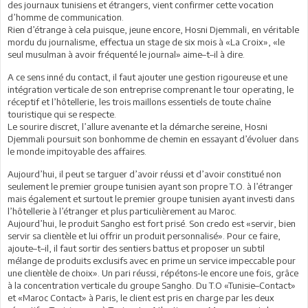
des journaux tunisiens et étrangers, vient confirmer cette vocation
d’homme de communication.
Rien d’étrange à cela puisque, jeune encore, Hosni Djemmali, en véritable
mordu du journalisme, effectua un stage de six mois à «La Croix», «le
seul musulman à avoir fréquenté le journal» aime–t–il à dire.
A ce sens inné du contact, il faut ajouter une gestion rigoureuse et une
intégration verticale de son entreprise comprenant le tour operating, le
réceptif et l’hôtellerie, les trois maillons essentiels de toute chaîne
touristique qui se respecte.
Le sourire discret, l’allure avenante et la démarche sereine, Hosni
Djemmali poursuit son bonhomme de chemin en essayant d’évoluer dans
le monde impitoyable des affaires.
Aujourd’hui, il peut se targuer d’avoir réussi et d’avoir constitué non
seulement le premier groupe tunisien ayant son propre T.O. à l’étranger
mais également et surtout le premier groupe tunisien ayant investi dans
l’hôtellerie à l’étranger et plus particulièrement au Maroc.
Aujourd’hui, le produit Sangho est fort prisé. Son credo est «servir, bien
servir sa clientèle et lui offrir un produit personnalisé». Pour ce faire,
ajoute–t–il, il faut sortir des sentiers battus et proposer un subtil
mélange de produits exclusifs avec en prime un service impeccable pour
une clientèle de choix». Un pari réussi, répétons-le encore une fois, grâce
à la concentration verticale du groupe Sangho. Du T.O «Tunisie–Contact»
et «Maroc Contact» à Paris, le client est pris en charge par les deux