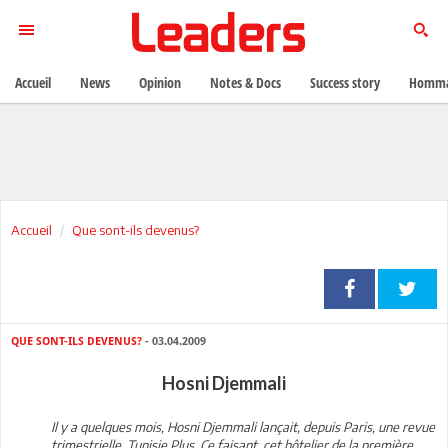
Accueil
News
Opinion
Notes & Docs
Success story
Homma
Accueil
Que sont-ils devenus?
QUE SONT-ILS DEVENUS?
- 03.04.2009
Hosni Djemmali
Il y a quelques mois, Hosni Djemmali lançait, depuis Paris, une revue
trimestrielle, Tunisie Plus. Ce faisant, cet hôtelier de la première