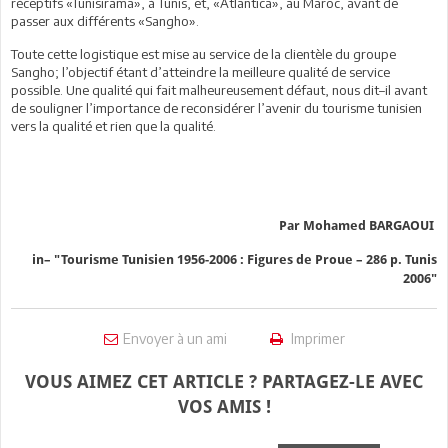
réceptifs «Tunisirama», à Tunis, et, «Atlantica», au Maroc, avant de
passer aux différents «Sangho».
Toute cette logistique est mise au service de la clientèle du groupe
Sangho; l’objectif étant d’atteindre la meilleure qualité de service
possible. Une qualité qui fait malheureusement défaut, nous dit–il avant
de souligner l’importance de reconsidérer l’avenir du tourisme tunisien
vers la qualité et rien que la qualité.
Par
Mohamed BARGAOUI
in– "Tourisme Tunisien 1956-2006 : Figures de Proue – 286 p. Tunis
2006"
Envoyer à un ami
Imprimer
VOUS AIMEZ CET ARTICLE ? PARTAGEZ-LE AVEC
VOS AMIS !