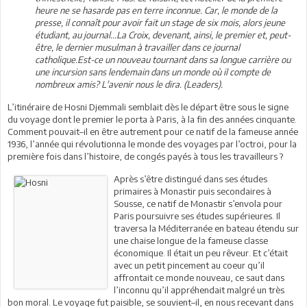
heure ne se hasarde pas en terre inconnue. Car, le monde de la
presse, il connaît pour avoir fait un stage de six mois, alors jeune
étudiant, au journal...La Croix, devenant, ainsi, le premier et, peut-
être, le dernier musulman à travailler dans ce journal
catholique.Est-ce un nouveau tournant dans sa longue carrière ou
une incursion sans lendemain dans un monde où il compte de
nombreux amis? L'avenir nous le dira. (Leaders).
L’itinéraire de Hosni Djemmali semblait dès le départ être sous le signe
du voyage dont le premier le porta à Paris, à la fin des années cinquante.
Comment pouvait–il en être autrement pour ce natif de la fameuse année
1936, l’année qui révolutionna le monde des voyages par l’octroi, pour la
première fois dans l’histoire, de congés payés à tous les travailleurs ?
Après s’être distingué dans ses études
primaires à Monastir puis secondaires à
Sousse, ce natif de Monastir s’envola pour
Paris poursuivre ses études supérieures. Il
traversa la Méditerranée en bateau étendu sur
une chaise longue de la fameuse classe
économique. Il était un peu rêveur. Et c’était
avec un petit pincement au coeur qu’il
affrontait ce monde nouveau, ce saut dans
l’inconnu qu’il appréhendait malgré un très
bon moral. Le voyage fut paisible, se souvient–il, en nous recevant dans