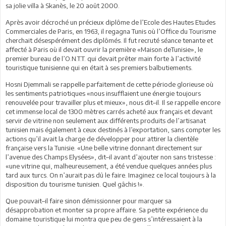
sa jolie villa à Skanès, le 20 août 2000.
Après avoir décroché un précieux diplôme de l’Ecole des Hautes Etudes
Commerciales de Paris, en 1963, il regagna Tunis où l’Office du Tourisme
cherchait désespérément des diplômés. Il fut recruté séance tenante et
affecté à Paris où il devait ouvrir la première «Maison deTunisie», le
premier bureau de l’O.N.T.T. qui devait prêter main forte à l’activité
touristique tunisienne qui en était à ses premiers balbutiements.
Hosni Djemmali se rappelle parfaitement de cette période glorieuse où
les sentiments patriotiques «nous insufflaient une énergie toujours
renouvelée pour travailler plus et mieux», nous dit–il. Il se rappelle encore
cet immense local de 1300 mètres carrés acheté aux français et devant
servir de vitrine non seulement aux différents produits de l’artisanat
tunisien mais également à ceux destinés à l’exportation, sans compter les
actions qu’il avait la charge de développer pour attirer la clientèle
française vers la Tunisie. «Une belle vitrine donnant directement sur
l’avenue des Champs Elysées», dit–il avant d’ajouter non sans tristesse :
«une vitrine qui, malheureusement, a été vendue quelques années plus
tard aux turcs. On n’aurait pas dû le faire. Imaginez ce local toujours à la
disposition du tourisme tunisien. Quel gâchis !».
Que pouvait–il faire sinon démissionner pour marquer sa
désapprobation et monter sa propre affaire. Sa petite expérience du
domaine touristique lui montra que peu de gens s’intéressaient à la