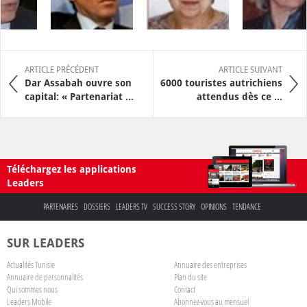
ARTICLE PRÉCÉDENT
ARTICLE SUIVANT
Dar Assabah ouvre son
6000 touristes autrichiens
capital: « Partenariat ...
attendus dès ce ...
Téléchargez les applications
Leaders
PARTENAIRES
DOSSIERS
LEADERS TV
SUCCESS STORY
OPINIONS
TENDANCE
SUR LEADERS
Actualités Tunisie
Annuaire des entreprises
Annuaire de personnalités
Plan du site
Qui sommes nous
Contact
Leaders Mobile
Abonnez-vous au mensuel