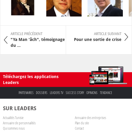
ARTICLE PRÉCÉDENT
ARTICLE SUIVANT
"Ya Man 'âch", témoignage
Pour une sortie de crise
du ...
Téléchargez les applications
Leaders
PARTENAIRES
DOSSIERS
LEADERS TV
SUCCESS STORY
OPINIONS
TENDANCE
SUR LEADERS
Actualités Tunisie
Annuaire des entreprises
Annuaire de personnalités
Plan du site
Qui sommes nous
Contact