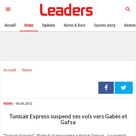
Accueil
News
Opinion
Notes & Docs
Success story
Homma
Accueil
News
NEWS
- 04.09.2012
Tunisair Express suspend ses vols vers Gabès et
Gafsa
"Tunisair Express", filiale du transporteur national Tunisair, a suspendu