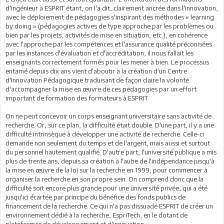
d'ingénieur à ESPRIT étant, on l'a dit, clairement ancrée dans l'innovation,
avec le déploiement de pédagogies s'inspirant des méthodes « learning
by doing » (pédagogies actives de type approche par les problèmes ou
bien par les projets, activités de mise en situation, etc.), en cohérence
avec l'approche par les compétences et l'assurance qualité préconisées
par les instances d'évaluation et d'accréditation, il nous fallait les
enseignants correctement formés pour les mener à bien. Le processus
entamé depuis dix ans vient d'aboutir à la création d'un Centre
d'Innovation Pédagogique traduisant de façon claire la volonté
d'accompagner la mise en œuvre de ces pédagogies par un effort
important de formation des formateurs à ESPRIT.
On ne peut concevoir un corps enseignant universitaire sans activité de
recherche. Or, sur ce plan, la difficulté était double. D'une part, il y a une
difficulté intrinsèque à développer une activité de recherche. Celle-ci
demande non seulement du temps et de l'argent, mais aussi et surtout
du personnel hautement qualifié. D'autre part, l'université publique a mis
plus de trente ans, depuis sa création à l'aube de l'indépendance jusqu'à
la mise en œuvre de la loi sur la recherche en 1999, pour commencer à
organiser la recherche en son propre sein. On comprend donc que la
difficulté soit encore plus grande pour une université privée, qui a été
jusqu'ici écartée par principe du bénéfice des fonds publics de
financement de la recherche. Ce qui n'a pas dissuadé ESPRIT de créer un
environnement dédié à la recherche, EspriTech, en le dotant de