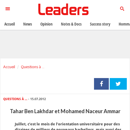
Accueil
News
Opinion
Notes & Docs
Success story
Homma
Accueil
Questions à ...
QUESTIONS À ...
- 15.07.2012
Tahar Ben Lakhdar et Mohamed Naceur Ammar
Juillet, c’est le mois de l’orientation universitaire pour des
dizaines de milliers de nouveaux bacheliers, mais aussi des