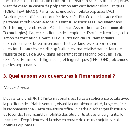
des centres de certification Prometric et Pearson Vue, Esprit-entreprises
vient de créer un centre de préparation aux certifications linguistiques
(TOEIC, TEF/TEFAQ). Par ailleurs, une action pilote baptisée TACT-
Academy vient d'être couronnée de succès. Placée dans le cadre d'un
partenariat public-privé et réunissant 10 entreprises IT agissant dans
l'offshoring (membres de TACT, Tunisian Association for Communication
Technologies), l'agence nationale de l'emploi, et Esprit-entreprises, cette
action de formation a permis la qualification de 170 demandeurs
d'emploi en vue de leur insertion effective dans les entreprises en
question. Le succès de cette opération est matérialisé par un taux de
réussite de plus de 80% dans les certifications technologiques (Java,
C++, .Net, Business Intelligence,…) et linguistiques (TEF, TOEIC) obtenues
par les apprenants.
3. Quelles sont vos ouvertures à l'international ?
Naceur Ammar
L'ouverture d'ESPRIT à l'international s'est faite en cohérence totale avec
la politique de l'établissement, visant la complémentarité, la synergie et
la reconnaissance. Cette ouverture offre un cadre d'échanges fructueux
et féconds, favorisant la mobilité des étudiants et des enseignants, le
transfert d'expériences et la mise en œuvre de cursus conjoints et de
doubles diplômes.