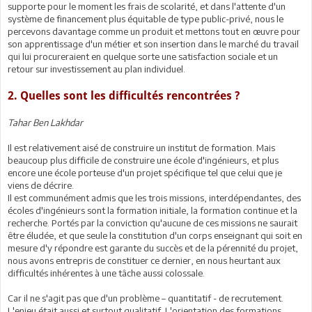
supporte pour le moment les frais de scolarité, et dans l'attente d'un
système de financement plus équitable de type public-privé, nous le
percevons davantage comme un produit et mettons tout en œuvre pour
son apprentissage d'un métier et son insertion dans le marché du travail
qui lui procureraient en quelque sorte une satisfaction sociale et un
retour sur investissement au plan individuel.
2. Quelles sont les difficultés rencontrées ?
Tahar Ben Lakhdar
Il est relativement aisé de construire un institut de formation. Mais
beaucoup plus difficile de construire une école d'ingénieurs, et plus
encore une école porteuse d'un projet spécifique tel que celui que je
viens de décrire.
Il est communément admis que les trois missions, interdépendantes, des
écoles d'ingénieurs sont la formation initiale, la formation continue et la
recherche. Portés par la conviction qu'aucune de ces missions ne saurait
être éludée, et que seule la constitution d'un corps enseignant qui soit en
mesure d'y répondre est garante du succès et de la pérennité du projet,
nous avons entrepris de constituer ce dernier, en nous heurtant aux
difficultés inhérentes à une tâche aussi colossale.
Car il ne s'agit pas que d'un problème – quantitatif - de recrutement.
L'enjeu était aussi et surtout qualitatif. L'orientation des formations