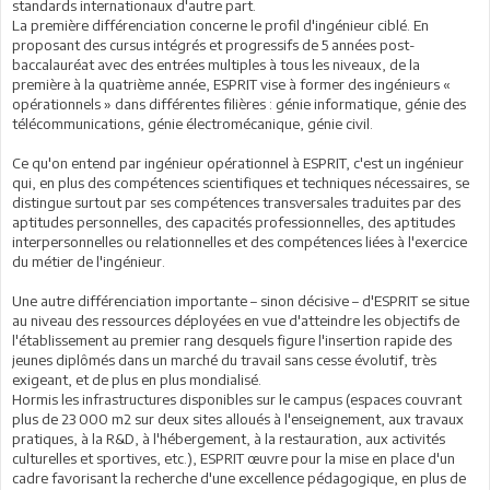
standards internationaux d'autre part.
La première différenciation concerne le profil d'ingénieur ciblé. En
proposant des cursus intégrés et progressifs de 5 années post-
baccalauréat avec des entrées multiples à tous les niveaux, de la
première à la quatrième année, ESPRIT vise à former des ingénieurs «
opérationnels » dans différentes filières : génie informatique, génie des
télécommunications, génie électromécanique, génie civil.
Ce qu'on entend par ingénieur opérationnel à ESPRIT, c'est un ingénieur
qui, en plus des compétences scientifiques et techniques nécessaires, se
distingue surtout par ses compétences transversales traduites par des
aptitudes personnelles, des capacités professionnelles, des aptitudes
interpersonnelles ou relationnelles et des compétences liées à l'exercice
du métier de l'ingénieur.
Une autre différenciation importante – sinon décisive – d'ESPRIT se situe
au niveau des ressources déployées en vue d'atteindre les objectifs de
l'établissement au premier rang desquels figure l'insertion rapide des
jeunes diplômés dans un marché du travail sans cesse évolutif, très
exigeant, et de plus en plus mondialisé.
Hormis les infrastructures disponibles sur le campus (espaces couvrant
plus de 23 000 m2 sur deux sites alloués à l'enseignement, aux travaux
pratiques, à la R&D, à l'hébergement, à la restauration, aux activités
culturelles et sportives, etc.), ESPRIT œuvre pour la mise en place d'un
cadre favorisant la recherche d'une excellence pédagogique, en plus de