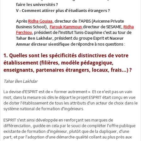
faire les universités ?
V - Comment attirer plus d’étudiants étrangers ?
Après
Ridha Gouiaa
, directeur de l'APBS (Avicenne Private
Business School),
Farouk Kammoun
directeur de SESAME,
Ridha
Ferchiou
, président de l'Institut Tunis-Dauphine
c'est au tour de
, président du groupe Esprit et
Tahar
Ben Lakhdar
Naceur
de répondre à nos questions :
Ammar
dircteur
sientifique
1. Quelles sont les spécificités distinctives de votre
établissement (filières, modèle pédagogique,
enseignants, partenaires étrangers, locaux, frais...) ?
Tahar Ben Lakhdar
La devise d'ESPRIT est de « former autrement ». Et ce n'est pas un vain
mot, dans la mesure où dès le départ le projet ESPRIT était conçu en vue
de doter l'établissement de tous les attributs d'un acteur de choix dans le
système national de formation d'ingénieurs.
ESPRIT s'est ainsi développée en renforçant ses marques de
différenciation, guidée en cela par le souci de compléter l'offre publique
existante de formation d'ingénieur, plutôt que de la dupliquer, d'une
part, et par l'adoption d'une démarche qualité collant au plus près aux