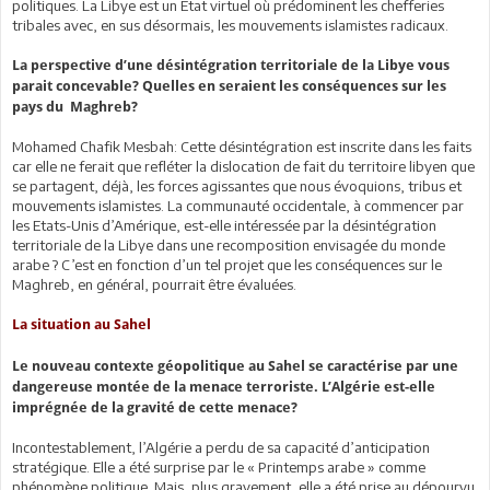
politiques. La Libye est un Etat virtuel où prédominent les chefferies
tribales avec, en sus désormais, les mouvements islamistes radicaux.
La perspective d’une désintégration territoriale de la Libye vous
parait concevable? Quelles en seraient les conséquences sur les
pays du Maghreb?
Mohamed Chafik Mesbah: Cette désintégration est inscrite dans les faits
car elle ne ferait que refléter la dislocation de fait du territoire libyen que
se partagent, déjà, les forces agissantes que nous évoquions, tribus et
mouvements islamistes. La communauté occidentale, à commencer par
les Etats-Unis d’Amérique, est-elle intéressée par la désintégration
territoriale de la Libye dans une recomposition envisagée du monde
arabe ? C’est en fonction d’un tel projet que les conséquences sur le
Maghreb, en général, pourrait être évaluées.
La situation au Sahel
Le nouveau contexte géopolitique au Sahel se caractérise par une
dangereuse montée de la menace terroriste. L’Algérie est-elle
imprégnée de la gravité de cette menace?
Incontestablement, l’Algérie a perdu de sa capacité d’anticipation
stratégique. Elle a été surprise par le « Printemps arabe » comme
phénomène politique. Mais, plus gravement, elle a été prise au dépourvu