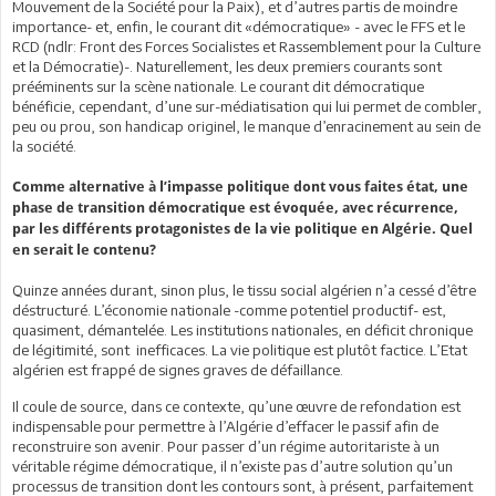
Mouvement de la Société pour la Paix), et d’autres partis de moindre
importance- et, enfin, le courant dit «démocratique» - avec le FFS et le
RCD (ndlr: Front des Forces Socialistes et Rassemblement pour la Culture
et la Démocratie)-. Naturellement, les deux premiers courants sont
prééminents sur la scène nationale. Le courant dit démocratique
bénéficie, cependant, d’une sur-médiatisation qui lui permet de combler,
peu ou prou, son handicap originel, le manque d’enracinement au sein de
la société.
Comme alternative à l’impasse politique dont vous faites état, une
phase de transition démocratique est évoquée, avec récurrence,
par les différents protagonistes de la vie politique en Algérie. Quel
en serait le contenu?
Quinze années durant, sinon plus, le tissu social algérien n’a cessé d’être
déstructuré. L’économie nationale -comme potentiel productif- est,
quasiment, démantelée. Les institutions nationales, en déficit chronique
de légitimité, sont inefficaces. La vie politique est plutôt factice. L’Etat
algérien est frappé de signes graves de défaillance.
Il coule de source, dans ce contexte, qu’une œuvre de refondation est
indispensable pour permettre à l’Algérie d’effacer le passif afin de
reconstruire son avenir. Pour passer d’un régime autoritariste à un
véritable régime démocratique, il n’existe pas d’autre solution qu’un
processus de transition dont les contours sont, à présent, parfaitement