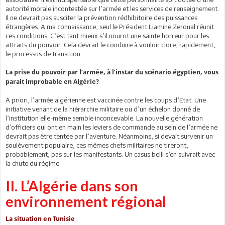
autorité morale incontestée sur l’armée et les services de renseignement.
Il ne devrait pas susciter la prévention rédhibitoire des puissances
étrangères. A ma connaissance, seul le Président Liamine Zeroual réunit
ces conditions. C’est tant mieux s’il nourrit une sainte horreur pour les
attraits du pouvoir. Cela devrait le conduire à vouloir clore, rapidement,
le processus de transition.
La prise du pouvoir par l’armée, à l’instar du scénario égyptien, vous
parait improbable en Algérie?
A priori, l’armée algérienne est vaccinée contre les coups d’Etat. Une
initiative venant de la hiérarchie militaire ou d’un échelon donné de
l’institution elle-même semble inconcevable. La nouvelle génération
d’officiers qui ont en main les leviers de commande au sein de l’armée ne
devrait pas être tentée par l’aventure. Néanmoins, si devait survenir un
soulèvement populaire, ces mêmes chefs militaires ne tireront,
probablement, pas sur les manifestants. Un casus belli s’en suivrait avec
la chute du régime.
II. L’Algérie dans son
environnement régional
La situation en Tunisie