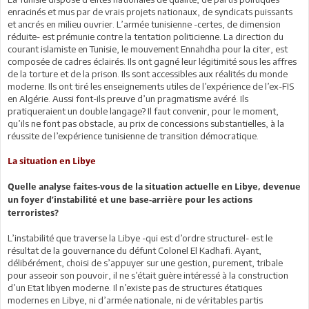
enracinés et mus par de vrais projets nationaux, de syndicats puissants
et ancrés en milieu ouvrier. L’armée tunisienne -certes, de dimension
réduite- est prémunie contre la tentation politicienne. La direction du
courant islamiste en Tunisie, le mouvement Ennahdha pour la citer, est
composée de cadres éclairés. Ils ont gagné leur légitimité sous les affres
de la torture et de la prison. Ils sont accessibles aux réalités du monde
moderne. Ils ont tiré les enseignements utiles de l’expérience de l’ex-FIS
en Algérie. Aussi font-ils preuve d’un pragmatisme avéré. Ils
pratiqueraient un double langage? Il faut convenir, pour le moment,
qu’ils ne font pas obstacle, au prix de concessions substantielles, à la
réussite de l’expérience tunisienne de transition démocratique.
La situation en Libye
Quelle analyse faites-vous de la situation actuelle en Libye, devenue
un foyer d’instabilité et une base-arrière pour les actions
terroristes?
L’instabilité que traverse la Libye -qui est d’ordre structurel- est le
résultat de la gouvernance du défunt Colonel El Kadhafi. Ayant,
délibérément, choisi de s’appuyer sur une gestion, purement, tribale
pour asseoir son pouvoir, il ne s’était guère intéressé à la construction
d’un Etat libyen moderne. Il n’existe pas de structures étatiques
modernes en Libye, ni d’armée nationale, ni de véritables partis