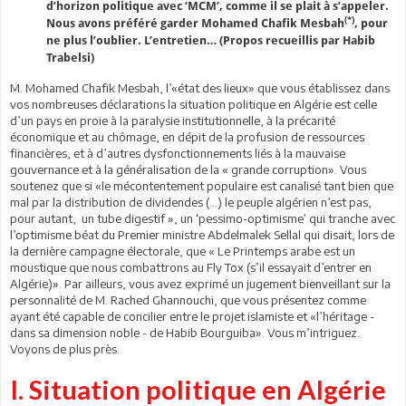
d’horizon politique avec ‘MCM’, comme il se plait à s’appeler.
(*)
Nous avons préféré garder Mohamed Chafik Mesbah
, pour
ne plus l’oublier. L’entretien… (Propos recueillis par Habib
Trabelsi)
M. Mohamed Chafik Mesbah, l’«état des lieux» que vous établissez dans
vos nombreuses déclarations la situation politique en Algérie est celle
d’un pays en proie à la paralysie institutionnelle, à la précarité
économique et au chômage, en dépit de la profusion de ressources
financières, et à d’autres dysfonctionnements liés à la mauvaise
gouvernance et à la généralisation de la « grande corruption». Vous
soutenez que si «le mécontentement populaire est canalisé tant bien que
mal par la distribution de dividendes (…) le peuple algérien n’est pas,
pour autant, un tube digestif », un ‘pessimo-optimisme’ qui tranche avec
l’optimisme béat du Premier ministre Abdelmalek Sellal qui disait, lors de
la dernière campagne électorale, que « Le Printemps arabe est un
moustique que nous combattrons au Fly Tox (s’il essayait d’entrer en
Algérie)». Par ailleurs, vous avez exprimé un jugement bienveillant sur la
personnalité de M. Rached Ghannouchi, que vous présentez comme
ayant été capable de concilier entre le projet islamiste et «l’héritage -
dans sa dimension noble - de Habib Bourguiba». Vous m’intriguez.
Voyons de plus près.
I. Situation politique en Algérie