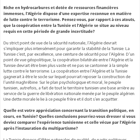
Riche en hydrocarbures et dotée de ressources financières
immenses, l’Algérie dispose d'une expertise reconnue en matière
de lutte contre le terrorisme. Pensez-vous, par rapport à ces atouts,
que la coopération entre la Tunisie et l’Algérie se situe au niveau
requis en cette période de grande incertitude?
Du strict point de vue de la sécurité nationale, l’Algérie devrait
s’impliquer plus intensément pour garantir la stabilité de la Tunisie. La
Tunisie c’est, par excellence, une ceinture de sécurité pour l’Algérie. D’un
point de vue géopolitique, la coopération bilatérale entre l’Algérie et la
Tunisie devrait être bien plus vaste et ne pas se cantonner à la simple
lutte contre le terrorisme. La coopération entre l’Algérie et la Tunisie
gagnerait à être le socle sur lequel pourrait reposer la construction de
l’unité maghrébine. Sur le plan psychologique et moral, le peuple
tunisien, autrefois, a fait de tout le territoire tunisien une base arrière au
service de la guerre de libération nationale menée par le peuple algérien.
Une dette morale le lie à ce peuple frère et il doit s’en acquitter.
Quelle est votre appréciation concernant la transition politique, en
cours, en Tunisie? Quelles conclusions pourriez-vous dresser si vous
deviez comparer l’expérience tunisienne et celle vécue par l’Algérie
après l’instauration du multipartisme?
La Tunisie dispose d’élites nationales de qualité, de partis politiques