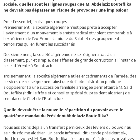
sociale, quelles sont les lignes rouges que M. Abdelaziz Bouteflika
ne devrait pas dépasser au risque de provoquer une implosion?
Pour l’essentiel, trois lignes rouges.
Premièrement, la société algérienne n’est pas prête à accepter
l’avènement d’un mouvement islamiste radical et violent comparable à
l’expérience de l’ex-Front Islamique du Salut et des groupements
terroristes qui en furent les succédanés.
Deuxièmement, la société algérienne ne se résignera pas à un
classement, pur et simple, des affaires de grande corruption à l’instar de
celle afférente à Sonatrach.
Troisièmement, la société algérienne et les encadrements de l’armée, des
services de renseignement ainsi que de l’administration publique
s’opposeront à une succession familiale arrangée permettant à M. Saïd
Bouteflika (ndlr: le frère et conseiller spécial du président algérien) de
remplacer le Chef de l’Etat actuel.
Quelle devrait être la nouvelle répartition du pouvoir avec le
quatrième mandat du Président Abdelaziz Bouteflika?
Nous assistons déjà à un transfert pernicieux des leviers du pouvoir au
sein du régime algérien. Un cercle informel, dit «cercle présidentiel»,
dont le pivot est M. Saïd Bouteflika, s’est accaparé, à des fins privatives,