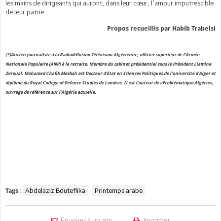
les mains de dirigeants qui auront, dans leur cœur, l’amour imputrescible
de leur patrie.
Propos recueillis par Habib Trabelsi
(*)Ancien journaliste à la Radiodiffusion Télévision Algérienne, officier supérieur de l’Armée
Nationale Populaire (ANP) à la retraite. Membre du cabinet présidentiel sous le Président Liamine
Zeroual. Mohamed Chafik Mesbah est Docteur d’Etat en Sciences Politiques de l’université d’Alger et
diplômé du Royal College of Defence Studies de Londres. Il est l’auteur de «Problématique Algérie»,
ouvrage de référence sur l’Algérie actuelle.
:
Abdelaziz Bouteflika
Printemps arabe
Tags
Envoyer à un ami
Imprimer