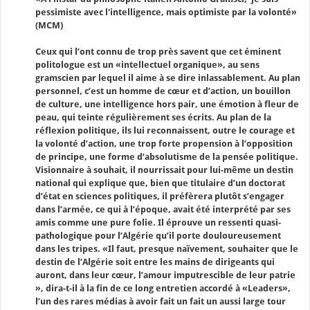
pessimiste avec l'intelligence, mais optimiste par la volonté»
(MCM)
Ceux qui l’ont connu de trop près savent que cet éminent
politologue est un «intellectuel organique», au sens
gramscien par lequel il aime à se dire inlassablement. Au plan
personnel, c’est un homme de cœur et d’action, un bouillon
de culture, une intelligence hors pair, une émotion à fleur de
peau, qui teinte régulièrement ses écrits. Au plan de la
réflexion politique, ils lui reconnaissent, outre le courage et
la volonté d’action, une trop forte propension à l’opposition
de principe, une forme d’absolutisme de la pensée politique.
Visionnaire à souhait, il nourrissait pour lui-même un destin
national qui explique que, bien que titulaire d’un doctorat
d’état en sciences politiques, il préfèrera plutôt s’engager
dans l’armée, ce qui à l’époque, avait été interprété par ses
amis comme une pure folie. Il éprouve un ressenti quasi-
pathologique pour l’Algérie qu’il porte douloureusement
dans les tripes. «Il faut, presque naïvement, souhaiter que le
destin de l’Algérie soit entre les mains de dirigeants qui
auront, dans leur cœur, l’amour imputrescible de leur patrie
», dira-t-il à la fin de ce long entretien accordé à «Leaders»,
l’un des rares médias à avoir fait un fait un aussi large tour