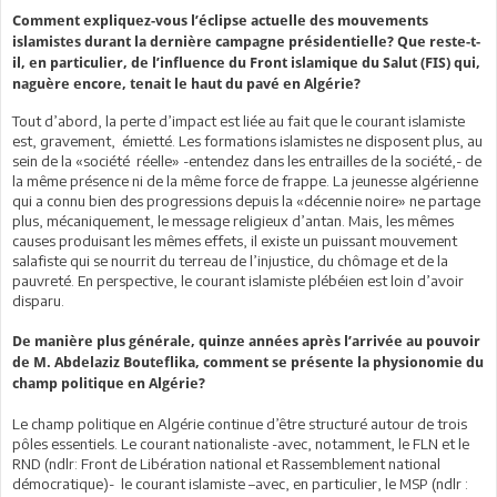
Comment expliquez-vous l’éclipse actuelle des mouvements
islamistes durant la dernière campagne présidentielle? Que reste-t-
il, en particulier, de l’influence du Front islamique du Salut (FIS) qui,
naguère encore, tenait le haut du pavé en Algérie?
Tout d’abord, la perte d’impact est liée au fait que le courant islamiste
est, gravement, émietté. Les formations islamistes ne disposent plus, au
sein de la «société réelle» -entendez dans les entrailles de la société,- de
la même présence ni de la même force de frappe. La jeunesse algérienne
qui a connu bien des progressions depuis la «décennie noire» ne partage
plus, mécaniquement, le message religieux d’antan. Mais, les mêmes
causes produisant les mêmes effets, il existe un puissant mouvement
salafiste qui se nourrit du terreau de l’injustice, du chômage et de la
pauvreté. En perspective, le courant islamiste plébéien est loin d’avoir
disparu.
De manière plus générale, quinze années après l’arrivée au pouvoir
de M. Abdelaziz Bouteflika, comment se présente la physionomie du
champ politique en Algérie?
Le champ politique en Algérie continue d’être structuré autour de trois
pôles essentiels. Le courant nationaliste -avec, notamment, le FLN et le
RND (ndlr: Front de Libération national et Rassemblement national
démocratique)- le courant islamiste –avec, en particulier, le MSP (ndlr :