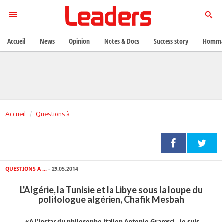
Accueil
News
Opinion
Notes & Docs
Success story
Homma
Accueil
Questions à ...
QUESTIONS À ...
- 29.05.2014
L'Algérie, la Tunisie et la Libye sous la loupe du
politologue algérien, Chafik Mesbah
«A l’instar du philosophe italien Antonio Gramsci, je suis