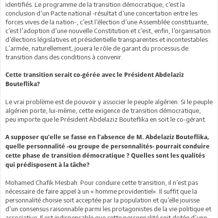
identifiés. Le programme de la transition démocratique, c’est la
conclusion d’un Pacte national -résultat d’une concertation entre les
forces vives de la nation-, c’est l’élection d’une Assemblée constituante,
c’est l’adoption d’une nouvelle Constitution et c’est, enfin, l’organisation
d’élections législatives et présidentielle transparentes et incontestables.
L’armée, naturellement, jouera le rôle de garant du processus de
transition dans des conditions à convenir.
Cette transition serait co-gérée avec le Président Abdelaziz
Bouteflika?
Le vrai problème est de pouvoir y associer le peuple algérien. Si le peuple
algérien porte, lui-même, cette exigence de transition démocratique,
peu importe que le Président Abdelaziz Bouteflika en soit le co-gérant.
A supposer qu’elle se fasse en l’absence de M. Abdelaziz Bouteflika,
quelle personnalité -ou groupe de personnalités- pourrait conduire
cette phase de transition démocratique ? Quelles sont les qualités
qui prédisposent à la tâche?
Mohamed Chafik Mesbah: Pour conduire cette transition, il n’est pas
nécessaire de faire appel à un « homme providentiel». Il suffit que la
personnalité choisie soit acceptée par la population et qu’elle jouisse
d’un consensus raisonnable parmi les protagonistes de la vie politique et
associative. Il est indispensable que cette personnalité soit dotée d’une