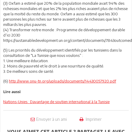
(3) Oxfam a estimé que 20% de la population mondiale avait 94% des
richesses mondiales et que les 2% les plus riches avaient plus de richesse
que la moitié du reste du monde. Oxfam a aussi estimé que les 300
personnes les plus riches sur terre avaient plus de richesses que les 3
milliards les plus pauvres.
(4) Transformer notre monde : Programme de développement durable
d’ici 2030
https://sustainabledevelopment.un.org/content/documents/7843outcomed
(5) Les priorités du développement identifiés par les tunisiens dans la
consultation de “La Tunisie que nous voulons” :
1. Une meilleure éducation.
2. Moins de pauvreté et le droit à une nourriture de qualité.
3. De meilleurs soins de santé.
(6)
http://www.onu-tn.org/uploads/documents/14430057920.pdf
Lire aussi
Nations-Unies : Davantage de soutien international à la Tunisie
Envoyer à un ami
Imprimer
VOUS AIMEZ CET ARTICLE ? PARTAGEZ-LE AVEC