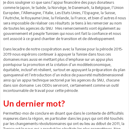
Je dois souligner ici que sans l’appui financière des pays donateurs
comme le Japon, le Suède, la Norvège, le Danemark, la Belgique, l’Union
Européen, l’Allemagne, l’Italie, Les Etats Unies, l’Espagne, la Suisse,
l’Autriche, le Royaume Unie, la Finlande, la France, et bien d’autres il nous
sera impossible de réaliser ces résultats. Je tiens à les remercier au nom
de toutes les agences du SNU. Mes remerciements vont également au
gouvernement et peuple Tunisien qui nous ont fait la confiance et nous
ont associé à ce grand chantier de transition et de développement.
Dans lecadre de notre coopération avec la Tunisie pour la période 2015-
2019 nous espérons continuer à appuyer la Tunisie dans tous ces
domaines mais aussi en mettant plus d’emphase sur un appui plus
pointupour la promotion et la création d’un modèleéconomique,
équitable, inclusif et résilient, surtout en appuyant la préparation du plan
quinquennal et l’introduction d’un indice de pauvreté multidimensionnel
ainsi qu’un appui technique sectoriel par les agences du SNU, chacune
dans son domaine. Les ODDs serviront, certainement comme un outil
incontournable de travail pour cette période.
Un dernier mot?
Permettez-moi de conclure en disant que dans le contexte de difficultés
majeures dans la région, en particulier dans les pays qui ont été touchés
par les changements révolutionnaires qui ont eu lieu au début de 2011, la
Tunisie est le pays qui a produit les résultats les plus prometteurs. Non