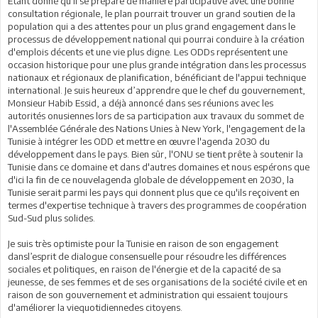
Étant donné qu'il se prépare de manière participative avec une bonne
consultation régionale, le plan pourrait trouver un grand soutien de la
population qui a des attentes pour un plus grand engagement dans le
processus de développement national qui pourrai conduire à la création
d'emplois décents et une vie plus digne. Les ODDs représentent une
occasion historique pour une plus grande intégration dans les processus
nationaux et régionaux de planification, bénéficiant de l'appui technique
international. Je suis heureux d’apprendre que le chef du gouvernement,
Monsieur Habib Essid, a déjà annoncé dans ses réunions avec les
autorités onusiennes lors de sa participation aux travaux du sommet de
l'Assemblée Générale des Nations Unies à New York, l'engagement de la
Tunisie à intégrer les ODD et mettre en œuvre l'agenda 2030 du
développement dans le pays. Bien sûr, l'ONU se tient prête à soutenir la
Tunisie dans ce domaine et dans d'autres domaines et nous espérons que
d'ici la fin de ce nouvelagenda globale de développement en 2030, la
Tunisie serait parmi les pays qui donnent plus que ce qu'ils reçoivent en
termes d'expertise technique à travers des programmes de coopération
Sud-Sud plus solides.
Je suis très optimiste pour la Tunisie en raison de son engagement
dansl’esprit de dialogue consensuelle pour résoudre les différences
sociales et politiques, en raison de l'énergie et de la capacité de sa
jeunesse, de ses femmes et de ses organisations de la société civile et en
raison de son gouvernement et administration qui essaient toujours
d'améliorer la viequotidiennedes citoyens.