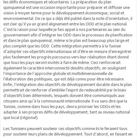
les défis économiques et sécuritaires. La préparation du plan
quinquennal est une occasion importante pour préparer et diffuser une
vision à moyen terme pour le développement économique, social et
environnemental. De ce qui a déjà été publié dans la note d’orientation, il
est clair qu’il ya un grand alignement entre les ODD et le plan national.
C’est la raison pour laquelle je fais appel à nos partenaires au sein du
gouvernement afin d’intégrer les ODD dans le processus de planification
et dans le plan quinquennal, même si le plan est beaucoup plus large et
plus complet que les ODD. Cette intégration permettra à la Tunisie
d’adopter ces objectifs internationaux et d’être en mesure d’enregistrer
plus facilement les progrès parcourus vers leur réalisation étant donné
que tous les pays seront invités à faire de même. Ceci renforcerait
également le caractère interconnecté desdits objectifs, en soulignant
l’importance de l’approche globale et multidimensionnelle de
l’élaboration des politiques, qui est déjà connu pour être nécessaire.
Enfin, l’intégration des objectifs de développement durable dans le plan
permettrait de renforcer d’emblée l’esprit de redevabilité par le biais
d’objectifs bien déterminés, lesquels doivent être communiqués aux
citoyens ainsi qu’à la communauté internationale. Il va sans dire que la
Tunisie, comme dans tous les pays, devra prioriser les ODDs et les
adapter à ses propres défis de développement, tant au niveau national
que local (régional).
Les Tunisiens peuvent soutenir ces objectifs comme ils le feraient tous
pour soutenir leurs plans de développement. Tout d’abord, en faisant en