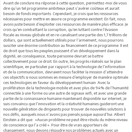
Avant de conclure ma réponse à cette question, permettez-moi de vous
dire qu’un tel programme ambitieux peut s’avérer coûteux et aurait
besoin de fonds importants. Cependant, je crois que les ressources
nécessaires pour mettre en œuvre ce programme existent. En fait, nous
avons juste besoin d’exploiter ces ressources de manière plus efficace. Je
crois qu’en combattant la corruption, qu’en luttant contre l’évasion
fiscale au niveau globale et en re-canalisant une partie des 1,7 trillions de
dollars, qui sont actuellement utilisés pour l’armement, nous pourrons
susciter une énorme contribution au financement de ce programme. Il est
de droit que tous les peuples jouissent d’un développement dans la
dignité, en conséquence, toute personne devrait se battre
collectivement pour ce droit. En outre, les progrès réalisés sur le plan
scientifique, en particulier par rapport à la technologie de l’information
et de la communication, devraient nous faciliter la mission d’atteindre
ces objectifs si nous sommes en mesure d’employer de manière optimale
ces technologies en faveur du développement humain. Avec la
prolifération de la technologie mobile et avec plus de 94% de l’humanité
connectée à une forme ou une autre de signaux wifi, et avec une grande
partie de la connaissance humaine maintenant disponible sur internet, je
suis convaincu que l’innovation et la créativité humaines guideront une
nouvelle génération de dirigeants pour trouver de nouvelles solutions à
nos défis, auxquels nous n’avons pas pensés jusque aujourd’hui. Albert
Einstein a dit que : «Aucun problème ne peut être résolu du même niveau
de conscience qui l’a créé ». Pour être de vrais apporteurs de
changement, nous devons résoudre nos problèmes actuels avec un