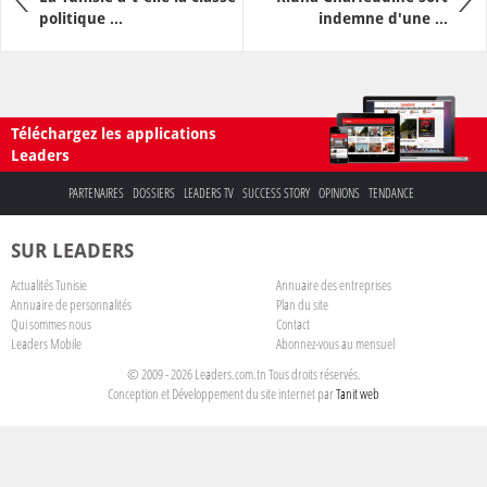
politique ...
indemne d'une ...
Téléchargez les applications
Leaders
PARTENAIRES
DOSSIERS
LEADERS TV
SUCCESS STORY
OPINIONS
TENDANCE
SUR LEADERS
Actualités Tunisie
Annuaire des entreprises
Annuaire de personnalités
Plan du site
Qui sommes nous
Contact
Leaders Mobile
Abonnez-vous au mensuel
© 2009 - 2026 Leaders.com.tn Tous droits réservés.
Conception et Développement du site internet par
Tanit web