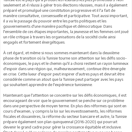
seulement at-il réussi à gérer trois élections réussies, mais il a également
préparé et promulgué une constitution progressive et il l'a fait de
manière consultative, consensuelle et participative. Tout aussi important,
il a vu le passage du pouvoir entre les partis politiques et les
gouvernements d'une manière pacifique et démocratique. Dans
l'ensemble de ces étapes importantes, la jeunesse et les femmes ont joué
un rôle critique à travers les organisations de la société civile ainsi
engagés et fortement énergétiques.
À cet égard, et même si nous sommes maintenant dans la deuxième
phase de transition où la Tunisie tourne son attention sur les défis socio-
économiques, le pays et le chemin qu'il a choisi restent un rayon lumineux
d'espoir dans une région qui, malheureusement, continue être émergée
en crise. Cette lueur d'espoir peut inspirer d'autres pays et devrait être
considérée comme un atout que la Tunisie peut partager avec les pays
qui souhaitent apprendre de l'expérience tunisienne.
Maintenant que l'attention se concentre sur les défis économiques, il est
encourageant de voir que le gouvernement se penche sur ce problème
dans une perspective de moyen terme. En plus des réformes qui sont en
cours d'examen, y compris la loi sur les investissements, les réformes
fiscales et douanières, la réforme du secteur bancaire et autre, la Tunisie
prépare également son plan quinquennal (2016-2020) qui pourrait
devenir le grand cadre pour gérer la croissance équitable et inclusive.