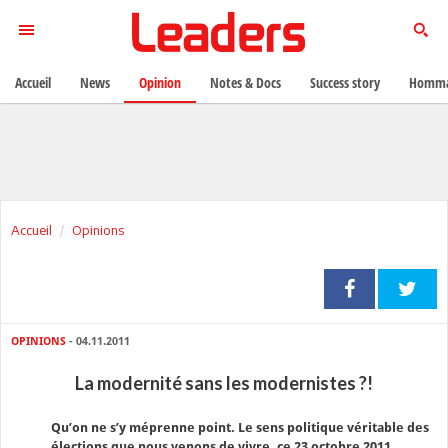
Accueil
News
Opinion
Notes & Docs
Success story
Homma
Accueil
Opinions
OPINIONS
- 04.11.2011
La modernité sans les modernistes ?!
Qu’on ne s’y méprenne point. Le sens politique véritable des
élections que nous venons de vivre, ce 23 octobre 2011,