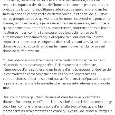
conscience, de la liberté d’expression et d’organisation, ainsi que du
respect scrupuleux des droits de l’homme. En somme, je ne voudrais pas
préjuger de la tournure politique et idéologique que prendra, dans les
faits, la prise en charge réelle du destin politique et social de la Tunisie
par ce groupe politique qui vient, par les urnes, de prendre le pouvoir en
Tunisie, tant il est vrai que je ne saurai dire si les islamistes, surtout ceux
qui se donnent pour modérés ou modernistes, pourraient dans le feu de
l’action se muer, comme ils ne cessent de le proclamer, en parti
authentiquement démocratique et républicain, qui inscrit la volonté
populaire comme source unique du droit civil, vouant ainsi la politique au
domaine public, et confinant dans le même mouvement la foi au seul
domaine du for intérieur.
Ou bien devons-nous attendre de cette confrontation entre les deux
philosophies politiques opposées, l’islamique et la moderniste,
l’émergence d’une synthèse, dans le sens d’un dépassement hégélien de
la contradiction entre ces deux postures politiques présumées
contradictoires, et qui ne seraient pas au fond aussi indépassables qu’on
le prétend, ainsi que le laisse entendre l’incessante référence au modèle
turc?
Beaucoup dans la gauche tunisienne et dans les milieux centristes
doutent fortement, en effet, de la possibilité d’un tel dépassement ; et je
peux bien comprendre les raisons d’une telle évaluation, quand bien
même certains seraient tentés de croire qu’il ya lieu de laisser au temps le