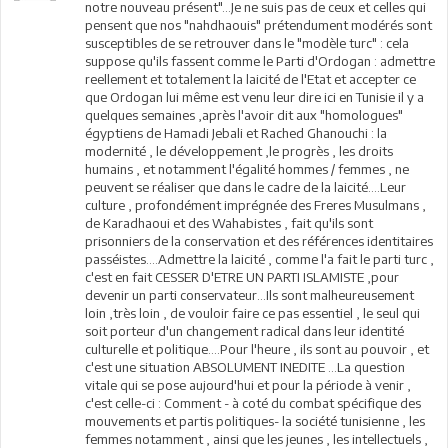
notre nouveau présent"...Je ne suis pas de ceux et celles qui
pensent que nos "nahdhaouis" prétendument modérés sont
susceptibles de se retrouver dans le "modèle turc" : cela
suppose qu'ils fassent comme le Parti d'Ordogan : admettre
reellement et totalement la laicité de l'Etat et accepter ce
que Ordogan lui même est venu leur dire ici en Tunisie il y a
quelques semaines ,après l'avoir dit aux "homologues"
égyptiens de Hamadi Jebali et Rached Ghanouchi : la
modernité , le développement ,le progrès , les droits
humains , et notamment l'égalité hommes / femmes , ne
peuvent se réaliser que dans le cadre de la laicité....Leur
culture , profondément imprégnée des Freres Musulmans ,
de Karadhaoui et des Wahabistes , fait qu'ils sont
prisonniers de la conservation et des références identitaires
passéistes....Admettre la laicité , comme l'a fait le parti turc ,
c'est en fait CESSER D'ETRE UN PARTI ISLAMISTE ,pour
devenir un parti conservateur...Ils sont malheureusement
loin ,très loin , de vouloir faire ce pas essentiel , le seul qui
soit porteur d'un changement radical dans leur identité
culturelle et politique....Pour l'heure , ils sont au pouvoir , et
c'est une situation ABSOLUMENT INEDITE ...La question
vitale qui se pose aujourd'hui et pour la période à venir ,
c'est celle-ci : Comment - à coté du combat spécifique des
mouvements et partis politiques- la société tunisienne , les
femmes notamment , ainsi que les jeunes , les intellectuels ,