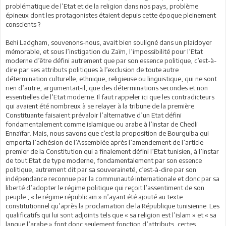
problématique de l’Etat et de la religion dans nos pays, problème
épineux dont les protagonistes étaient depuis cette époque pleinement
conscients ?
Behi Ladgham, souvenons-nous, avait bien souligné dans un plaidoyer
mémorable, et sous l’instigation du Zaïm, l’impossibilité pour l’Etat
moderne d’être défini autrement que par son essence politique, c’est-à-
dire par ses attributs politiques à l’exclusion de toute autre
détermination culturelle, ethnique, religieuse ou linguistique, qui ne sont
rien d’autre, argumentait-il, que des déterminations secondes et non
essentielles de l’Etat moderne. Il faut rappeler ici que les contradicteurs
qui avaient été nombreux à se relayer à la tribune de la première
Constituante faisaient prévaloir l’alternative d’un Etat défini
fondamentalement comme islamique ou arabe à l’instar de Chedli
Ennaïfar. Mais, nous savons que c’est la proposition de Bourguiba qui
emporta l’adhésion de l’Assemblée après l’amendement de l’article
premier de la Constitution qui a finalement défini l’Etat tunisien, à l’instar
de tout Etat de type moderne, fondamentalement par son essence
politique, autrement dit par sa souveraineté, c’est-à-dire par son
indépendance reconnue par la communauté internationale et donc par sa
liberté d’adopter le régime politique qui reçoit l’assentiment de son
peuple ; « le régime républicain » n’ayant été ajouté au texte
constitutionnel qu’après la proclamation de la République tunisienne. Les
qualificatifs qui lui sont adjoints tels que « sa religion est l’islam » et « sa
langue l’arabe » font donc seulement fonction d’attributs, certes