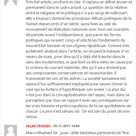
Très bel article, profond et clair. Il replace un débat ancien et
permanent dans le cadre actuel. La question de la relation
entre le religieux et le politique n’a pas surgi de nulle part,
elle a toujours dominé les principaux débats politiques de la
Tunisie depuis près d’un siècle, aussi bien au sein du
mouvement de libération nationale avec tous ses courants
de pensée avant l’indépendance, que parmi les forces
politiques qui avaient conçu et édicté les fondements du
nouvel Etat tunisien et son régime républicain. Comme très
justement analysé dans l’article, on ne peut le balayer d’un
revers de main, pour dire qu’il a déjà été tranché dans le
sens des modernistes, ni que tout va être remis en cause par
la victoire du courant islamiste, dès qu’il sera dominé par
ses composantes conservatrices et revanchardes. Il
transcende les uns et les autres. La société tunisienne est
aujourd’hui suffisamment impliquée pour savoir choisir la
voie qui lui évitera d’hypothéquer son avenir. Le plus dur
n’est pas dans la conceptualisation de l’enjeu, mais dans sa
perception par tous en rapport avec ses conséquences sur
les vrais besoins et préoccupations de la vie quotidienne de
chacun. Le pire n’est jamais sûr. On est loin du point de non-
retour.
SALAH ZEGHIDI
- 05-11-2011 19:04
Merci Mhamed Ali , pour cette tentative pertinente de "lire