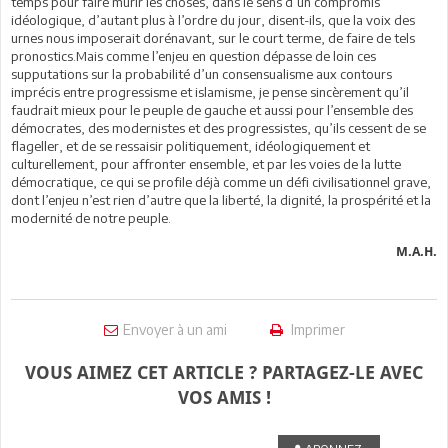
temps pour faire mûrir les choses, dans le sens d’un compromis
idéologique, d’autant plus à l’ordre du jour, disent-ils, que la voix des
urnes nous imposerait dorénavant, sur le court terme, de faire de tels
pronostics.Mais comme l’enjeu en question dépasse de loin ces
supputations sur la probabilité d’un consensualisme aux contours
imprécis entre progressisme et islamisme, je pense sincèrement qu’il
faudrait mieux pour le peuple de gauche et aussi pour l’ensemble des
démocrates, des modernistes et des progressistes, qu’ils cessent de se
flageller, et de se ressaisir politiquement, idéologiquement et
culturellement, pour affronter ensemble, et par les voies de la lutte
démocratique, ce qui se profile déjà comme un défi civilisationnel grave,
dont l’enjeu n’est rien d’autre que la liberté, la dignité, la prospérité et la
modernité de notre peuple.
M.A.H.
Envoyer à un ami
Imprimer
VOUS AIMEZ CET ARTICLE ? PARTAGEZ-LE AVEC
VOS AMIS !