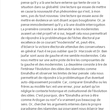
pense qu'il y a là une lecture externe qui tente de voir la
situation dans sa globalité. Une lecture qui essaie de mettre
en cause la nouveauté d'un phénomène qui n'est, à mon
sens, pas du tout nouveau. Une lecture qui essaie aussi de
mettre en évidence un soit disant acquis bougibisme. Or, je
pense immodestement qu'il y a là une double interrogation.
La première consiste à se demander si les modernistes
avaient un réel projet? et si oui, lequel! cela nous permettrait
de répondre à la problématique de l'échec électoral par
excellence de ce courant "moderniste" et, peut-être,
d'éclaircir la victoire électorale attendue des conservateurs
en général. Faut-il ne pas oublier que Dr. Marzouki et Dr. Ben
Jaafar sont aussi de gauche et me semble modernistes. Cela
nous mettre sur une autre piste de lire les composantes de
la gauche et des modernistes. La deuxième consiste à lire de
l'intérieur l'évolution des idées des islamistes comme
Ennahdha et observer les limites de leur pensée. cela nous
permettrait de répondre à la problématique d'un éventuel
auto-dépassement possible. Car, comparer Ennahdha ou les
frères au modèle turc est une erreur, pour autant qu'on
néglige le contexte historique et civilisationnel de l'évolution
des idées. C'est pourquoi, dire "Ennahdha arrive à être
comme Ardogan ou non" n'a vraiment pas beaucoup de
sens. Or, chercher les arguments internes dans le propre
paradigme des islamistes qui pourraient nous éclaircir leur