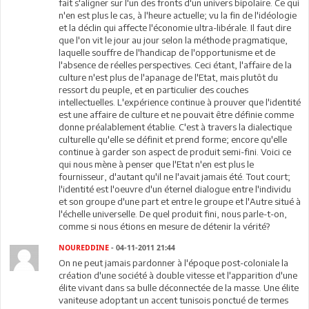
fait s'aligner sur l'un des fronts d'un univers bipolaire. Ce qui
n'en est plus le cas, à l'heure actuelle; vu la fin de l'idéologie
et la déclin qui affecte l'économie ultra-libérale. Il faut dire
que l'on vit le jour au jour selon la méthode pragmatique,
laquelle souffre de l'handicap de l'opportunisme et de
l'absence de réelles perspectives. Ceci étant, l'affaire de la
culture n'est plus de l'apanage de l'Etat, mais plutôt du
ressort du peuple, et en particulier des couches
intellectuelles. L'expérience continue à prouver que l'identité
est une affaire de culture et ne pouvait être définie comme
donne préalablement établie. C'est à travers la dialectique
culturelle qu'elle se définit et prend forme; encore qu'elle
continue à garder son aspect de produit semi-fini. Voici ce
qui nous mène à penser que l'Etat n'en est plus le
fournisseur, d'autant qu'il ne l'avait jamais été. Tout court;
l'identité est l'oeuvre d'un éternel dialogue entre l'individu
et son groupe d'une part et entre le groupe et l'Autre situé à
l'échelle universelle. De quel produit fini, nous parle-t-on,
comme si nous étions en mesure de détenir la vérité?
NOUREDDINE
- 04-11-2011 21:44
On ne peut jamais pardonner à l'époque post-coloniale la
création d'une société à double vitesse et l'apparition d'une
élite vivant dans sa bulle déconnectée de la masse. Une élite
vaniteuse adoptant un accent tunisois ponctué de termes