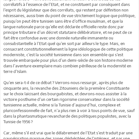
corrélatifs à l’essence de l’Etat, et ne constituent par conséquent dans
l’esprit du législateur que des corrélats, qui restent par définition non
nécessaires, aussi bien du point de vue strictement logique que politique,
puisqu’on peut être tunisien sans être d’office musulman, et que la
langue nationale parce qu’elle est déclarée officielle reste donc par
principe tributaire d’un décret statutaire délibératoire, et ne peut de ce
fait être confondue avec une donnée naturelle immanente ou
consubstantielle à l’Etat quel qu’en soit par ailleurs le type. Mais, en
consacrant constitutionnellement la ligne idéologique de cette politique
moderniste, c’est la société tunisienne dans son ensemble qui s’est
trouvée embarquée pour plus d’un demi-siècle de son histoire moderne
dans l’aventure exemplaire mais combien périlleuse de la modernité en
terre d’Islam.
Qu’en sera-t-il de ce débat ? Verrons-nous ressurgir, après plus de
cinquante ans, la revanche des Zitouniens de la première Constituante
sur le choix laïcisant des bourguibistes, et devrons-nous assister à la
victoire posthume d’un certain rigorisme conservateur dans la société
tunisienne actuelle, même si la Tunisie d’aujourd’hui, complexe et
pluriconfessionnelle de fait, n’a plus rien à voir à tous points de vue, sauf
dans la phantasmatique revancharde des politiques populistes, avec la
Tunisie de 1956 ?
Car, même s’il est vrai que le délabrement de l’Etat s’est traduit par une
paupérisation massive des zones déshéritées de l’intérieur, et par une