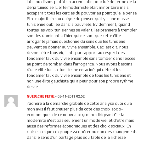
latin ou disons plutôt un accent latin ponctué de terme de la
derja tunisoise. L'élite moderniste était minoritaire mais
accaparait tous les cercles du pouvoir au point qu'elle pense
être majoritaire ou daigne de penser qu'il y a une masse
tunisienne oubliée dans la pauvreté. Evidemment, quand
toutes les voix tunisiennes se valent, les premiers à trembler
sont les dominants d'hier qui ne sont que cette élite
arrogante jamais questionné du sens que les tunisiens
peuvent se donner au vivre ensemble. Ceci est dit, nous
devons être tous vigilants par rapport au respect des
fondamentaux du vivre ensemble sans tomber dans l'excès
au point de tomber dans l'arrogance. Nous avons besoins
d'une élite tuniso-tunisienne enraciné qui défend les
fondamentaux du vivre ensemble de tous les tunisiens et
non une élite gauchiste qui a peur pour son propre rythme
de vie.
GUEDICHE FETHI
- 05-11-2011 02:52
j’adhère a la démarche globale de cette analyse quoi qu'a
mon avis il faut creuser plus du cote des choix socio-
économiques de ce nouveaux groupe dirigeant.Car la
modernité n'est pas seulement un mode vie ,et d’être mais
aussi des reformes économiques et des choix sociaux .En
clair es ce que ce groupe va opérer ou non des changements
dans le sens d'un partage plus équitable de la richesse