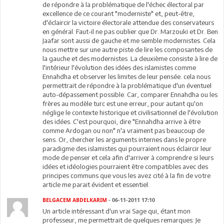
de répondre à la problématique de l'échec électoral par
excellence de ce courant "moderniste" et, peut-être,
d'éclaircir la victoire électorale attendue des conservateurs
en général. Faut-il ne pas oublier que Dr. Marzouki et Dr. Ben
Jaafar sont aussi de gauche et me semble modernistes. Cela
nous mettre sur une autre piste de lire les composantes de
la gauche et des modernistes. La deuxième consiste à lire de
l'intérieur l'évolution des idées des islamistes comme
Ennahdha et observer les limites de leur pensée. cela nous
permettrait de répondre à la problématique d'un éventuel
auto-dépassement possible. Car, comparer Ennahdha ou les
frères au modèle turc est une erreur, pour autant qu'on
néglige le contexte historique et civilisationnel de l'évolution
des idées. C'est pourquoi, dire "Ennahdha arrive à être
comme Ardogan ou non" n'a vraiment pas beaucoup de
sens. Or, chercher les arguments internes dans le propre
paradigme des islamistes qui pourraient nous éclaircir leur
mode de penser et cela afin d'arriver à comprendre si leurs
idées et idéologies pourraient être compatibles avec des
principes communs que vous les avez cité à la fin de votre
article me parait évident et essentiel.
BELGACEM ABDELKARIM
- 06-11-2011 17:10
Un article intéressant d'un vrai Sage qui, étant mon
professeur, me permettrait de quelques remarques: Je