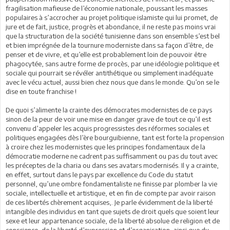
fragilisation mafieuse de l’économie nationale, poussant les masses
populaires à s’accrocher au projet politique islamiste qui lui promet, de
jure et de fait, justice, progrès et abondance, il ne reste pas moins vrai
que la structuration de la société tunisienne dans son ensemble s’est bel
et bien imprégnée de la tournure moderniste dans sa façon d’être, de
penser et de vivre, et qu’elle est probablement loin de pouvoir être
phagocytée, sans autre forme de procès, par une idéologie politique et
sociale qui pourrait se révéler antithétique ou simplement inadéquate
avec le vécu actuel, aussi bien chez nous que dans le monde. Qu’on se le
dise en toute franchise !
De quoi s’alimente la crainte des démocrates modernistes de ce pays
sinon de la peur de voir une mise en danger grave de tout ce qu’il est
convenu d’appeler les acquis progressistes des réformes sociales et
politiques engagées dès l’ère bourguibienne, tant est forte la propension
à croire chez les modernistes que les principes fondamentaux de la
démocratie moderne ne cadrent pas suffisamment ou pas du tout avec
les préceptes de la charia ou dans ses avatars modernisés. Il y a crainte,
en effet, surtout dans le pays par excellence du Code du statut
personnel, qu’une ombre fondamentaliste ne finisse par plomber la vie
sociale, intellectuelle et artistique, et en fin de compte par avoir raison
de ces libertés chèrement acquises,. Je parle évidemment de la liberté
intangible des individus en tant que sujets de droit quels que soient leur
sexe et leur appartenance sociale, de la liberté absolue de religion et de