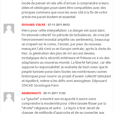
mode de penser et cela afin d'arriver à comprendre si leurs
idées et idéologies pourraient être compatibles avec des
principes communs que vous les avez cité à la fin de votre
article me parait évident et essentiel.
EDOUARD STACKE
- 07-11-2011 09:53
Merci pour cette interpellation. Le danger est aussi dans
l'irrationnel collectif. En période de turbulences, de crise (et
l'environnment mondial amplifie ces sentiments), beaucoup
se crispent sur le connu, l'ancien, par peur du nouveau
menaçant.Celà s'est vu en Europe centrale, après la chute du
Mur, la génération des plus de 40 ans est devenu
nostalgique de la sécurité antérieure et frileuse vis à vis des
adaptaioins au nouverau monde. La liberté fait peur, car elle
suppose la responsabilité. Je souhaite de tout coeur que le
peuple tunisien puise dans toutes ses nombreuses racines
historiques pour nourrir un projet d'avenir collectif stimulant
et équilibré, même si les défis sont anxiogènes. Edpouard
STACKE Sociologue Paris
ARABIONAUTE
- 09-11-2011 11:03
La "gauche" a montré son incapacité à suivre voire
comprendre la modernité pour s'être laissée flouer par la
"droite" religieuse et autre... La leçon à tirer serait de
changer de méthode d'approche et de se connecter aux