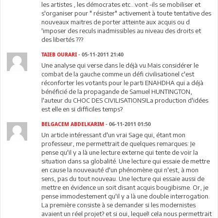
les artistes , les démocrates etc...vont -ils se mobiliser et
s'organiser pour " résister" activement à toute tentative des
nouveaux maitres de porter atteinte aux acquis ou d
'imposer des reculs inadmissibles au niveau des droits et
des libertés ???
TAIEB OURARI
- 05-11-2011 21:40
Une analyse qui verse dans le déjà vu.Mais considérer le
combat de la gauche comme un défi civilisationel c'est
réconforter les votants pour le parti ENAHDHA qui a déjà
bénéficié de la propagande de Samuel HUNTINGTON,
l'auteur du CHOC DES CIVILISATIONS!La production d'idées
est elle en si difficiles temps?
BELGACEM ABDELKARIM
- 06-11-2011 01:50
Un article intéressant d'un vrai Sage qui, étant mon
professeur, me permettrait de quelques remarques: Je
pense qu'il y a là une lecture externe qui tente de voir la
situation dans sa globalité. Une lecture qui essaie de mettre
en cause la nouveauté d'un phénomène qui n'est, à mon
sens, pas du tout nouveau. Une lecture qui essaie aussi de
mettre en évidence un soit disant acquis bougibisme. Or, je
pense immodestement qu'il y a là une double interrogation.
La première consiste à se demander si les modernistes
avaient un réel projet? et si oui, lequel! cela nous permettrait