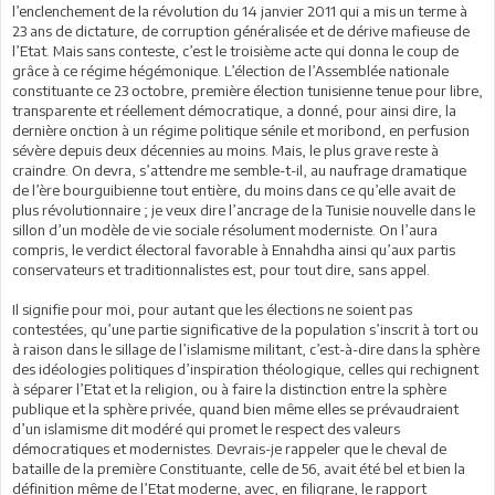
l’enclenchement de la révolution du 14 janvier 2011 qui a mis un terme à
23 ans de dictature, de corruption généralisée et de dérive mafieuse de
l’Etat. Mais sans conteste, c’est le troisième acte qui donna le coup de
grâce à ce régime hégémonique. L’élection de l’Assemblée nationale
constituante ce 23 octobre, première élection tunisienne tenue pour libre,
transparente et réellement démocratique, a donné, pour ainsi dire, la
dernière onction à un régime politique sénile et moribond, en perfusion
sévère depuis deux décennies au moins. Mais, le plus grave reste à
craindre. On devra, s’attendre me semble-t-il, au naufrage dramatique
de l’ère bourguibienne tout entière, du moins dans ce qu’elle avait de
plus révolutionnaire ; je veux dire l’ancrage de la Tunisie nouvelle dans le
sillon d’un modèle de vie sociale résolument moderniste. On l’aura
compris, le verdict électoral favorable à Ennahdha ainsi qu’aux partis
conservateurs et traditionnalistes est, pour tout dire, sans appel.
Il signifie pour moi, pour autant que les élections ne soient pas
contestées, qu’une partie significative de la population s’inscrit à tort ou
à raison dans le sillage de l’islamisme militant, c’est-à-dire dans la sphère
des idéologies politiques d’inspiration théologique, celles qui rechignent
à séparer l’Etat et la religion, ou à faire la distinction entre la sphère
publique et la sphère privée, quand bien même elles se prévaudraient
d’un islamisme dit modéré qui promet le respect des valeurs
démocratiques et modernistes. Devrais-je rappeler que le cheval de
bataille de la première Constituante, celle de 56, avait été bel et bien la
définition même de l’Etat moderne, avec, en filigrane, le rapport