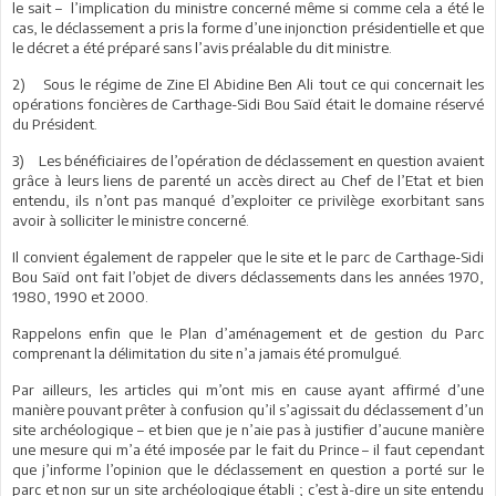
le sait – l’implication du ministre concerné même si comme cela a été le
cas, le déclassement a pris la forme d’une injonction présidentielle et que
le décret a été préparé sans l’avis préalable du dit ministre.
2) Sous le régime de Zine El Abidine Ben Ali tout ce qui concernait les
opérations foncières de Carthage-Sidi Bou Saïd était le domaine réservé
du Président.
3) Les bénéficiaires de l’opération de déclassement en question avaient
grâce à leurs liens de parenté un accès direct au Chef de l’Etat et bien
entendu, ils n’ont pas manqué d’exploiter ce privilège exorbitant sans
avoir à solliciter le ministre concerné.
Il convient également de rappeler que le site et le parc de Carthage-Sidi
Bou Saïd ont fait l’objet de divers déclassements dans les années 1970,
1980, 1990 et 2000.
Rappelons enfin que le Plan d’aménagement et de gestion du Parc
comprenant la délimitation du site n’a jamais été promulgué.
Par ailleurs, les articles qui m’ont mis en cause ayant affirmé d’une
manière pouvant prêter à confusion qu’il s’agissait du déclassement d’un
site archéologique – et bien que je n’aie pas à justifier d’aucune manière
une mesure qui m’a été imposée par le fait du Prince – il faut cependant
que j’informe l’opinion que le déclassement en question a porté sur le
parc et non sur un site archéologique établi ; c’est à-dire un site entendu