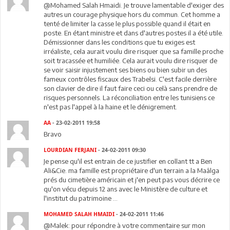
@Mohamed Salah Hmaidi. Je trouve lamentable d'exiger des
autres un courage physique hors du commun. Cet homme a
tenté de limiter la casse le plus possible quand il était en
poste. En étant ministre et dans d'autres postes il a été utile.
Démissionner dans les conditions que tu exiges est
irréaliste, cela aurait voulu dire risquer que sa famille proche
soit tracassée et humiliée. Cela aurait voulu dire risquer de
se voir saisir injustement ses biens ou bien subir un des
fameux contrôles fiscaux des Trabelsi. C'est facile derrière
son clavier de dire il faut faire ceci ou celà sans prendre de
risques personnels. La réconciliation entre les tunisiens ce
n'est pas l'appel à la haine et le dénigrement.
AA
- 23-02-2011 19:58
Bravo
LOURDIAN FERJANI
- 24-02-2011 09:30
Je pense qu'il est entrain de ce justifier en collant tt a Ben
Ali&Cie. ma famille est propriétaire d'un terrain a la Maâlga
prés du cimetière américain et j'en peut pas vous décrire ce
qu'on vécu depuis 12 ans avec le Ministère de culture et
l'institut du patrimoine ...
MOHAMED SALAH HMAIDI
- 24-02-2011 11:46
@Malek: pour répondre à votre commentaire sur mon