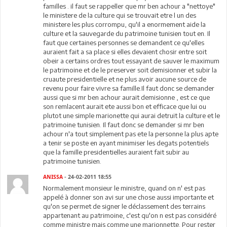
familles . il faut se rappeller que mr ben achour a "nettoye"
le ministere de la culture qui se trouvait etre l un des
ministere les plus corrompu, qu'il a enormement aide la
culture et la sauvegarde du patrimoine tunisien tout en. Il
faut que certaines personnes se demandent ce qu'elles
auraient fait a sa place si elles devaient chosir entre soit
obeir a certains ordres tout essayant de sauver le maximum
le patrimoine et de le preserver soit demisionner et subir la
cruaute presidentielle et ne plus avoir aucune source de
revenu pour faire vivre sa famille.Il faut donc se demander
aussi que si mr ben achour aurait demisionne , est ce que
son remlacent aurait ete aussi bon et efficace que lui ou
plutot une simple marionette qui aurai detruit la culture et le
patrimoine tunisien. Il faut donc se demander si mr ben
achour n'a tout simplement pas ete la personne la plus apte
a tenir se poste en ayant minimiser les degats potentiels
que la famille presidentielles auraient fait subir au
patrimoine tunisien.
ANISSA
- 24-02-2011 18:55
Normalement monsieur le ministre, quand on n' est pas
appelé à donner son avi sur une chose aussi importante et
qu'on se permet de signer le déclassement des terrains
appartenant au patrimoine, c'est qu'on n est pas considéré
comme ministre mais comme une marionnette. Pour rester