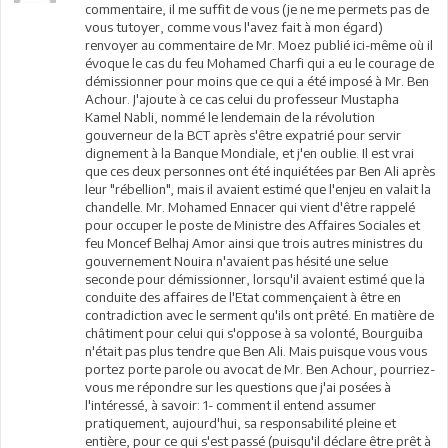
commentaire, il me suffit de vous (je ne me permets pas de
vous tutoyer, comme vous l'avez fait à mon égard)
renvoyer au commentaire de Mr. Moez publié ici-même où il
évoque le cas du feu Mohamed Charfi qui a eu le courage de
démissionner pour moins que ce qui a été imposé à Mr. Ben
Achour. J'ajoute à ce cas celui du professeur Mustapha
Kamel Nabli, nommé le lendemain de la révolution
gouverneur de la BCT après s'être expatrié pour servir
dignement à la Banque Mondiale, et j'en oublie. Il est vrai
que ces deux personnes ont été inquiétées par Ben Ali après
leur "rébellion", mais il avaient estimé que l'enjeu en valait la
chandelle. Mr. Mohamed Ennacer qui vient d'être rappelé
pour occuper le poste de Ministre des Affaires Sociales et
feu Moncef Belhaj Amor ainsi que trois autres ministres du
gouvernement Nouira n'avaient pas hésité une selue
seconde pour démissionner, lorsqu'il avaient estimé que la
conduite des affaires de l'Etat commençaient à être en
contradiction avec le serment qu'ils ont prêté. En matière de
châtiment pour celui qui s'oppose à sa volonté, Bourguiba
n'était pas plus tendre que Ben Ali. Mais puisque vous vous
portez porte parole ou avocat de Mr. Ben Achour, pourriez-
vous me répondre sur les questions que j'ai posées à
l'intéressé, à savoir: 1- comment il entend assumer
pratiquement, aujourd'hui, sa responsabilité pleine et
entière, pour ce qui s'est passé (puisqu'il déclare être prêt à