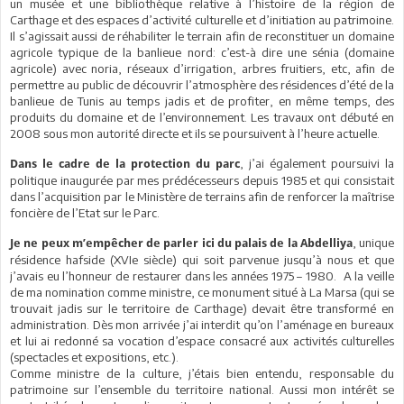
un musée et une bibliothèque relative à l’histoire de la région de
Carthage et des espaces d’activité culturelle et d’initiation au patrimoine.
Il s’agissait aussi de réhabiliter le terrain afin de reconstituer un domaine
agricole typique de la banlieue nord: c’est-à dire une sénia (domaine
agricole) avec noria, réseaux d’irrigation, arbres fruitiers, etc, afin de
permettre au public de découvrir l’atmosphère des résidences d’été de la
banlieue de Tunis au temps jadis et de profiter, en même temps, des
produits du domaine et de l’environnement. Les travaux ont débuté en
2008 sous mon autorité directe et ils se poursuivent à l’heure actuelle.
, j’ai également poursuivi la
Dans le cadre de la protection du parc
politique inaugurée par mes prédécesseurs depuis 1985 et qui consistait
dans l’acquisition par le Ministère de terrains afin de renforcer la maîtrise
foncière de l’Etat sur le Parc.
, unique
Je ne peux m’empêcher de parler ici du palais de la Abdelliya
résidence hafside (XVIe siècle) qui soit parvenue jusqu’à nous et que
j’avais eu l’honneur de restaurer dans les années 1975 – 1980. A la veille
de ma nomination comme ministre, ce monument situé à La Marsa (qui se
trouvait jadis sur le territoire de Carthage) devait être transformé en
administration. Dès mon arrivée j’ai interdit qu’on l’aménage en bureaux
et lui ai redonné sa vocation d’espace consacré aux activités culturelles
(spectacles et expositions, etc.).
Comme ministre de la culture, j’étais bien entendu, responsable du
patrimoine sur l’ensemble du territoire national. Aussi mon intérêt se