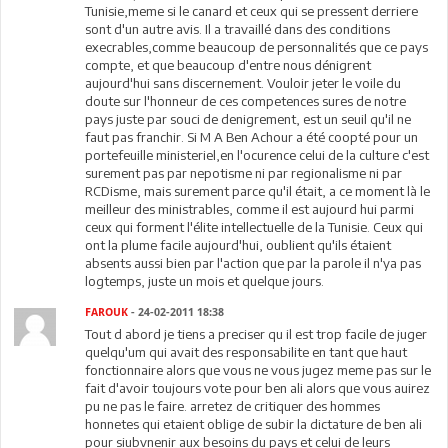
Tunisie,meme si le canard et ceux qui se pressent derriere
sont d'un autre avis. Il a travaillé dans des conditions
execrables,comme beaucoup de personnalités que ce pays
compte, et que beaucoup d'entre nous dénigrent
aujourd'hui sans discernement. Vouloir jeter le voile du
doute sur l'honneur de ces competences sures de notre
pays juste par souci de denigrement, est un seuil qu'il ne
faut pas franchir. Si M A Ben Achour a été coopté pour un
portefeuille ministeriel,en l'ocurence celui de la culture c'est
surement pas par nepotisme ni par regionalisme ni par
RCDisme, mais surement parce qu'il était, a ce moment là le
meilleur des ministrables, comme il est aujourd hui parmi
ceux qui forment l'élite intellectuelle de la Tunisie. Ceux qui
ont la plume facile aujourd'hui, oublient qu'ils étaient
absents aussi bien par l'action que par la parole il n'ya pas
logtemps, juste un mois et quelque jours.
FAROUK
- 24-02-2011 18:38
Tout d abord je tiens a preciser qu il est trop facile de juger
quelqu'um qui avait des responsabilite en tant que haut
fonctionnaire alors que vous ne vous jugez meme pas sur le
fait d'avoir toujours vote pour ben ali alors que vous auirez
pu ne pas le faire. arretez de critiquer des hommes
honnetes qui etaient oblige de subir la dictature de ben ali
pour siubvnenir aux besoins du pays et celui de leurs