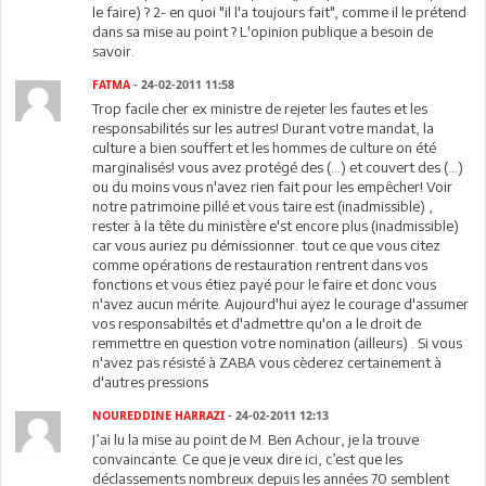
le faire) ? 2- en quoi "il l'a toujours fait", comme il le prétend
dans sa mise au point ? L'opinion publique a besoin de
savoir.
FATMA
- 24-02-2011 11:58
Trop facile cher ex ministre de rejeter les fautes et les
responsabilités sur les autres! Durant votre mandat, la
culture a bien souffert et les hommes de culture on été
marginalisés! vous avez protégé des (...) et couvert des (...)
ou du moins vous n'avez rien fait pour les empêcher! Voir
notre patrimoine pillé et vous taire est (inadmissible) ,
rester à la tête du ministère e'st encore plus (inadmissible)
car vous auriez pu démissionner. tout ce que vous citez
comme opérations de restauration rentrent dans vos
fonctions et vous étiez payé pour le faire et donc vous
n'avez aucun mérite. Aujourd'hui ayez le courage d'assumer
vos responsabiltés et d'admettre qu'on a le droit de
remmettre en question votre nomination (ailleurs) . Si vous
n'avez pas résisté à ZABA vous cèderez certainement à
d'autres pressions
NOUREDDINE HARRAZI
- 24-02-2011 12:13
J’ai lu la mise au point de M. Ben Achour, je la trouve
convaincante. Ce que je veux dire ici, c’est que les
déclassements nombreux depuis les années 70 semblent