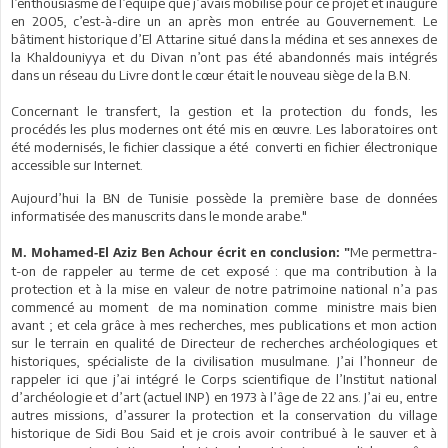
l’enthousiasme de l’équipe que j’avais mobilisé pour ce projet et inauguré
en 2005, c’est-à-dire un an après mon entrée au Gouvernement. Le
bâtiment historique d’El Attarine situé dans la médina et ses annexes de
la Khaldouniyya et du Divan n’ont pas été abandonnés mais intégrés
dans un réseau du Livre dont le cœur était le nouveau siège de la B.N.
Concernant le transfert, la gestion et la protection du fonds, les
procédés les plus modernes ont été mis en œuvre. Les laboratoires ont
été modernisés, le fichier classique a été converti en fichier électronique
accessible sur Internet.
Aujourd’hui la BN de Tunisie possède la première base de données
informatisée des manuscrits dans le monde arabe."
Me permettra-
M. Mohamed-El Aziz Ben Achour écrit en conclusion: "
t-on de rappeler au terme de cet exposé : que ma contribution à la
protection et à la mise en valeur de notre patrimoine national n’a pas
commencé au moment de ma nomination comme ministre mais bien
avant ; et cela grâce à mes recherches, mes publications et mon action
sur le terrain en qualité de Directeur de recherches archéologiques et
historiques, spécialiste de la civilisation musulmane. J’ai l’honneur de
rappeler ici que j’ai intégré le Corps scientifique de l’Institut national
d’archéologie et d’art (actuel INP) en 1973 à l’âge de 22 ans. J’ai eu, entre
autres missions, d’assurer la protection et la conservation du village
historique de Sidi Bou Said et je crois avoir contribué à le sauver et à