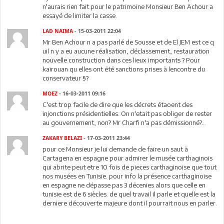
n'aurais rien fait pour le patrimoine Monsieur Ben Achour a
essayé de limiter la casse.
LAD NAIMA
- 15-03-2011 22:04
Mr Ben Achour n a pas parlé de Sousse et de El JEM est ce q
uil n y a eu aucune réalisation, déclassement, restauration
nouvelle construction dans ces lieux importants ? Pour
kairouan qu elles ont été sanctions prises à lencontre du
conservateur §?
MOEZ
- 16-03-2011 09:16
C'est trop facile de dire que les décrets étaoent des
injonctions présidentielles. On n'etait pas obliger de rester
au gouvernement, non? Mr Charfi n'a pas démissionné?...
ZAKARY BELAZI
- 17-03-2011 23:44
pour ce Monsieur je lui demande de faire un saut à
Cartagena en espagne pour admirer le musée carthaginois
qui abrite peut etre 10 fois de pieces carthaginoise que tout
nos musées en Tunisie. pour info la présence carthaginoise
en espagne ne dépasse pas 3 décenies alors que celle en
tunisie est de 6 siècles. de quel travail il parle et quelle est la
derniere découverte majeure dont il pourrait nous en parler.