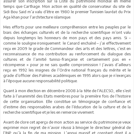
assurer son inscription sur la Liste du patrimoine mondial en même
temps que Carthage. Mon action en qualité de conservateur du site de
Sidi Bou Said m’a valu d’être en 1980 le premier Tunisien lauréat du Prix
Aga khan pour l’architecture islamique.
Mes efforts pour une meilleure compréhension entre les peuples par le
biais des échanges culturels et de la recherche scientifique m’ont valu
depuis longtemps les honneurs de mon pays et des pays amis. Si –
comme le souligne ironiquement le Canard enchaîné – j’ai effectivement
reçu en 2009 le grade de Commandeur des arts et des lettres, c’est en
reconnaissance de ma contribution au renforcement du dialogue des
cultures et de l’amitié tuniso-française et certainement pas en «
récompense » pour je ne sais quelle compromission ! J’avais d’ailleurs
reçu en 1992 les insignes de l’Ordre national français du mérite et le
grade d’officier des Palmes académiques en 1995 alors que je n’exerçais
à l’époque aucune responsabilité politique.
Quant à mon élection en décembre 2008 à la tête de l’ALECSO, elle s’est
faite à l’unanimité des Etats membres pour la première fois de l’histoire
de cette organisation. Elle constitue un témoignage de confiance et
d’estime des responsables arabes de l’éducation de la culture et de la
recherche scientifique et je les en remercie vivement.
Avant de clore cet aperçu de mon action au service du patrimoine je veux
exprimer mon regret de n’avoir réussi à limoger le directeur général de
l’INP qu’à la fin de ma mission. L’appui massif et constant dont il a