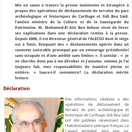
Mis en cause à travers la presse tunisienne et étrangère à
propos des opérations de déclassements de terrains du parc
archéologique et historiques de Carthage et Sidi Bou Said,
l’ancien ministre de la Culture et de la Sauvegarde du
Patrimoine, M. Mohamed-El Aziz Ben Achour vient de livrer
ses explications dans une déclaration remise à la presse.
Depuis 2008, il est directeur général de l’ALECSO dont le siège
est à Tunis. Evoquant des « déclassements opérés dans un
contexte exécrable provoqué par un entourage présidentiel
sans scrupule et d’une avidité sans limites », il conclut : « je
ne cherche donc pas à me dérober et j’assume, comme je l’ai
toujours fait, mes responsabilités de manière pleine et
entière. » Saura-t-il convaincre? La déclaration mérite
lecture.
Déclaration
Des informations relatives à des
opérations de déclassement de
terrains du parc archéologique et
historique de Carthage-Sidi Bou Saïd
ont été publiées récemment dans
l’hebdomadaire satirique français Le
Canard enchaîné ainsi que sur