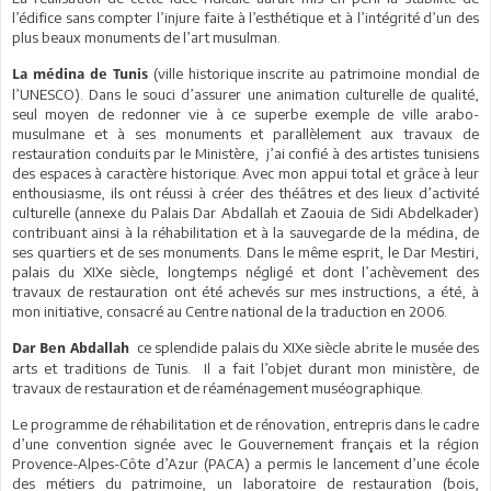
l’édifice sans compter l’injure faite à l’esthétique et à l’intégrité d’un des
plus beaux monuments de l’art musulman.
(ville historique inscrite au patrimoine mondial de
La médina de Tunis
l’UNESCO). Dans le souci d’assurer une animation culturelle de qualité,
seul moyen de redonner vie à ce superbe exemple de ville arabo-
musulmane et à ses monuments et parallèlement aux travaux de
restauration conduits par le Ministère, j’ai confié à des artistes tunisiens
des espaces à caractère historique. Avec mon appui total et grâce à leur
enthousiasme, ils ont réussi à créer des théâtres et des lieux d’activité
culturelle (annexe du Palais Dar Abdallah et Zaouia de Sidi Abdelkader)
contribuant ainsi à la réhabilitation et à la sauvegarde de la médina, de
ses quartiers et de ses monuments. Dans le même esprit, le Dar Mestiri,
palais du XIXe siècle, longtemps négligé et dont l’achèvement des
travaux de restauration ont été achevés sur mes instructions, a été, à
mon initiative, consacré au Centre national de la traduction en 2006.
ce splendide palais du XIXe siècle abrite le musée des
Dar Ben Abdallah
arts et traditions de Tunis. Il a fait l’objet durant mon ministère, de
travaux de restauration et de réaménagement muséographique.
Le programme de réhabilitation et de rénovation, entrepris dans le cadre
d’une convention signée avec le Gouvernement français et la région
Provence-Alpes-Côte d’Azur (PACA) a permis le lancement d’une école
des métiers du patrimoine, un laboratoire de restauration (bois,