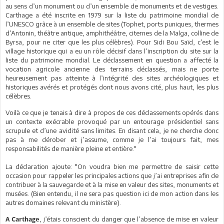
au sens d’un monument ou d’un ensemble de monuments et de vestiges.
Carthage a été inscrite en 1979 sur la liste du patrimoine mondial de
l’UNESCO grâce à un ensemble de sites (Tophet, ports puniques, thermes
d’Antonin, théâtre antique, amphithéâtre, citernes de la Malga, colline de
Byrsa, pour ne citer que les plus célèbres). Pour Sidi Bou Saïd, c’est le
village historique qui a eu un rôle décisif dans l’inscription du site sur la
liste du patrimoine mondial. Le déclassement en question a affecté la
vocation agricole ancienne des terrains déclassés, mais ne porte
heureusement pas atteinte à l’intégrité des sites archéologiques et
historiques avérés et protégés dont nous avons cité, plus haut, les plus
célèbres.
Voilà ce que je tenais à dire à propos de ces déclassements opérés dans
un contexte exécrable provoqué par un entourage présidentiel sans
scrupule et d’une avidité sans limites. En disant cela, je ne cherche donc
pas à me dérober et j’assume, comme je l’ai toujours fait, mes
responsabilités de manière pleine et entière."
La déclaration ajoute: "On voudra bien me permettre de saisir cette
occasion pour rappeler les principales actions que j’ai entreprises afin de
contribuer à la sauvegarde et à la mise en valeur des sites, monuments et
musées. (Bien entendu, il ne sera pas question ici de mon action dans les
autres domaines relevant du ministère).
, j’étais conscient du danger que l’absence de mise en valeur
A Carthage