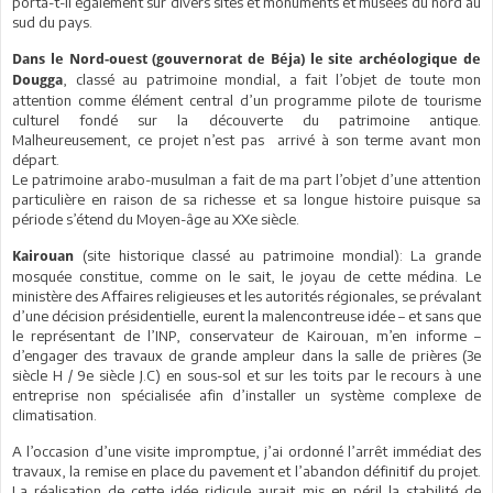
porta-t-il également sur divers sites et monuments et musées du nord au
sud du pays.
Dans le Nord-ouest (gouvernorat de Béja) le site archéologique de
, classé au patrimoine mondial, a fait l’objet de toute mon
Dougga
attention comme élément central d’un programme pilote de tourisme
culturel fondé sur la découverte du patrimoine antique.
Malheureusement, ce projet n’est pas arrivé à son terme avant mon
départ.
Le patrimoine arabo-musulman a fait de ma part l’objet d’une attention
particulière en raison de sa richesse et sa longue histoire puisque sa
période s’étend du Moyen-âge au XXe siècle.
(site historique classé au patrimoine mondial): La grande
Kairouan
mosquée constitue, comme on le sait, le joyau de cette médina. Le
ministère des Affaires religieuses et les autorités régionales, se prévalant
d’une décision présidentielle, eurent la malencontreuse idée – et sans que
le représentant de l’INP, conservateur de Kairouan, m’en informe –
d’engager des travaux de grande ampleur dans la salle de prières (3e
siècle H / 9e siècle J.C) en sous-sol et sur les toits par le recours à une
entreprise non spécialisée afin d’installer un système complexe de
climatisation.
A l’occasion d’une visite impromptue, j’ai ordonné l’arrêt immédiat des
travaux, la remise en place du pavement et l’abandon définitif du projet.
La réalisation de cette idée ridicule aurait mis en péril la stabilité de