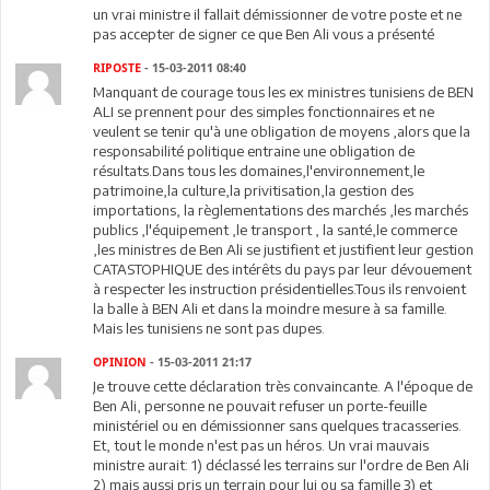
un vrai ministre il fallait démissionner de votre poste et ne
pas accepter de signer ce que Ben Ali vous a présenté
RIPOSTE
- 15-03-2011 08:40
Manquant de courage tous les ex ministres tunisiens de BEN
ALI se prennent pour des simples fonctionnaires et ne
veulent se tenir qu'à une obligation de moyens ,alors que la
responsabilité politique entraine une obligation de
résultats.Dans tous les domaines,l'environnement,le
patrimoine,la culture,la privitisation,la gestion des
importations, la règlementations des marchés ,les marchés
publics ,l'équipement ,le transport , la santé,le commerce
,les ministres de Ben Ali se justifient et justifient leur gestion
CATASTOPHIQUE des intérêts du pays par leur dévouement
à respecter les instruction présidentielles.Tous ils renvoient
la balle à BEN Ali et dans la moindre mesure à sa famille.
Mais les tunisiens ne sont pas dupes.
OPINION
- 15-03-2011 21:17
Je trouve cette déclaration très convaincante. A l'époque de
Ben Ali, personne ne pouvait refuser un porte-feuille
ministériel ou en démissionner sans quelques tracasseries.
Et, tout le monde n'est pas un héros. Un vrai mauvais
ministre aurait: 1) déclassé les terrains sur l'ordre de Ben Ali
2) mais aussi pris un terrain pour lui ou sa famille 3) et