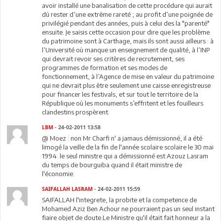
avoir installé une banalisation de cette procédure qui aurait
dû rester d’une extrême rareté ; au profit d’une poignée de
privilégié pendant des années, puis à celui des la "parenté"
ensuite. Je saisis cette occasion pour dire que les problème
du patrimoine sont à Carthage, mais ils sont aussi ailleurs : à
l’Université où manque un enseignement de qualité, à l’INP
qui devrait revoir ses critères de recrutement, ses
programmes de formation et ses modes de
fonctionnement, à l’Agence de mise en valeur du patrimoine
qui ne devrait plus être seulement une caisse enregistreuse
pour financer les festivals, et sur tout le territoire de la
République où les monuments s’effritent et les fouilleurs
clandestins prospèrent.
LBM
- 24-02-2011 13:58
@ Moez : non Mr Charfi n' a jamaus démissionné, il a été
limogé la veille de la fin de l'année scolaire scolaire le 30 mai
1994. le seul ministre qui a démissionné est Azouz Lasram
du temps de bourguiba quand il était ministre de
l'économie.
SAIFALLAH LASRAM
- 24-02-2011 15:59
SAIFALLAH l'integrete, la probite et la competence de
Mohamed Aziz Ben Achour ne pourraient pas un seul instant
fiaire objet de doute.Le Ministre qu'il était fait honneur a la