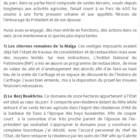
du parc dans sa partie Nord composée de vastes terrains, voués depuis
longtemps aux activités agricoles, faisait courir à un Parc de 400 ha
soumis à une forte pression urbaine et aux appétits féroces de
l’entourage du Président et de son épouse.
Aussi avais-je engagé, dès mon entrée en fonctions, des actions dans ce
sens. Je ne mentionnerai ici que les plus importantes :
. Ces vestiges imposants avaient
1) Les citernes romaines de la Malga
déjà fait l’objet de travaux de consolidation et de restauration mais avec
des moyens limités. Sur mes instructions, L’Institut National du
Patrimoine (INP) a mis en œuvre un programme de restauration, de mise
en valeur du site et d’aménagement des abords afin d’en faire un haut
lieu de la visite de Carthage et un espace de découverte de l’histoire de
Carthage. J’avais bien entendu, mis à la disposition du projet les moyens
financiers nécessaires.
Ce domaine de onze hectares appartenant à l’Etat
2) Le Borj Boukhriss.
est situé au cœur du parc. Il comporte une résidence datant du XIXe siècle
entouré d’un vaste terrain agricole dans l’esprit des résidences d’été de
la banlieue de Tunis à l’époque des beys husseinites. Afin de couper
court à la convoitise d’un très proche parent de l’épouse de l’ex-
président qui souhaitait s’approprier le domaine pour y construire un
complexe touristique j’ai décidé, avec l’accord personnel du chef de
l’Etat, de faire restaurer la résidence par les soins de l’INP afin qu’il abrite