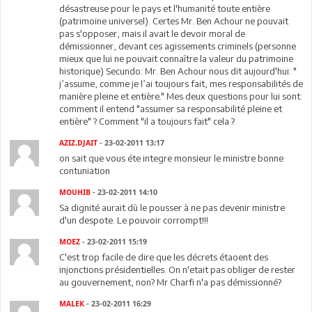
désastreuse pour le pays et l'humanité toute entière
(patrimoine universel). Certes Mr. Ben Achour ne pouvait
pas s'opposer, mais il avait le devoir moral de
démissionner, devant ces agissements criminels (personne
mieux que lui ne pouvait connaître la valeur du patrimoine
historique) Secundo: Mr. Ben Achour nous dit aujourd'hui: "
j’assume, comme je l’ai toujours fait, mes responsabilités de
manière pleine et entière." Mes deux questions pour lui sont:
comment il entend "assumer sa responsabilité pleine et
entière" ? Comment "il a toujours fait" cela ?
AZIZ.DJAIT
- 23-02-2011 13:17
on sait que vous éte integre monsieur le ministre bonne
contuniation
MOUHIB
- 23-02-2011 14:10
Sa dignité aurait dû le pousser à ne pas devenir ministre
d'un despote. Le pouvoir corrompt!!!
MOEZ
- 23-02-2011 15:19
C'est trop facile de dire que les décrets étaoent des
injonctions présidentielles. On n'etait pas obliger de rester
au gouvernement, non? Mr Charfi n'a pas démissionné?
MALEK
- 23-02-2011 16:29