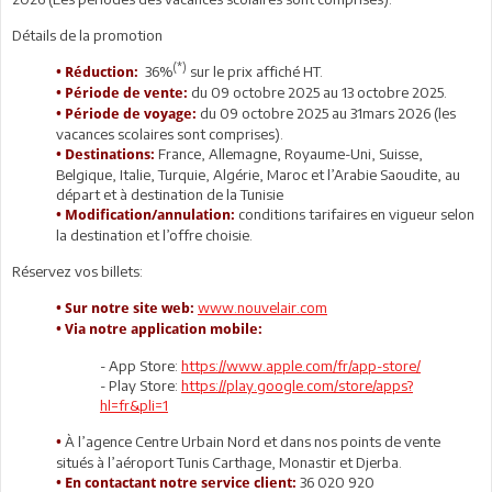
Détails de la promotion
(*)
36%
sur le prix affiché HT.
• Réduction:
du 09 octobre 2025 au 13 octobre 2025.
• Période de vente:
du 09 octobre 2025 au 31mars 2026 (les
• Période de voyage:
vacances scolaires sont comprises).
France, Allemagne, Royaume-Uni, Suisse,
• Destinations:
Belgique, Italie, Turquie, Algérie, Maroc et l’Arabie Saoudite, au
départ et à destination de la Tunisie
conditions tarifaires en vigueur selon
• Modification/annulation:
la destination et l’offre choisie.
Réservez vos billets:
www.nouvelair.com
• Sur notre site web:
• Via notre application mobile:
- App Store:
https://www.apple.com/fr/app-store/
- Play Store:
https://play.google.com/store/apps?
hl=fr&pli=1
À l’agence Centre Urbain Nord et dans nos points de vente
•
situés à l’aéroport Tunis Carthage, Monastir et Djerba.
36 020 920
• En contactant notre service client: