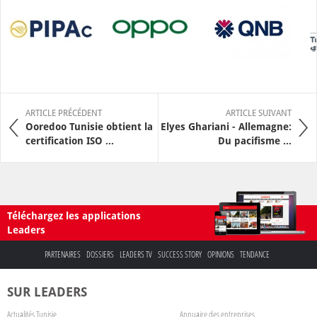
ARTICLE PRÉCÉDENT
ARTICLE SUIVANT
Ooredoo Tunisie obtient la
Elyes Ghariani - Allemagne:
certification ISO ...
Du pacifisme ...
Téléchargez les applications
Leaders
PARTENAIRES
DOSSIERS
LEADERS TV
SUCCESS STORY
OPINIONS
TENDANCE
SUR LEADERS
Actualités Tunisie
Annuaire des entreprises