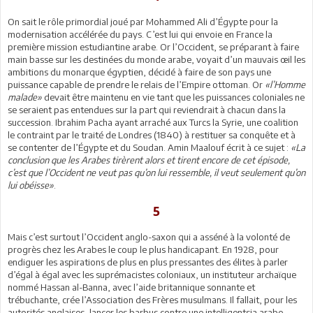
On sait le rôle primordial joué par Mohammed Ali d’Égypte pour la
modernisation accélérée du pays. C’est lui qui envoie en France la
première mission estudiantine arabe. Or l’Occident, se préparant à faire
main basse sur les destinées du monde arabe, voyait d’un mauvais œil les
ambitions du monarque égyptien, décidé à faire de son pays une
puissance capable de prendre le relais de l’Empire ottoman. Or
«l’Homme
malade»
devait être maintenu en vie tant que les puissances coloniales ne
se seraient pas entendues sur la part qui reviendrait à chacun dans la
succession. Ibrahim Pacha ayant arraché aux Turcs la Syrie, une coalition
le contraint par le traité de Londres (1840) à restituer sa conquête et à
se contenter de l’Égypte et du Soudan. Amin Maalouf écrit à ce sujet :
«La
conclusion que les Arabes tirèrent alors et tirent encore de cet épisode,
c’est que l’Occident ne veut pas qu’on lui ressemble, il veut seulement qu’on
lui obéisse»
.
5
Mais c’est surtout l’Occident anglo-saxon qui a asséné à la volonté de
progrès chez les Arabes le coup le plus handicapant. En 1928, pour
endiguer les aspirations de plus en plus pressantes des élites à parler
d’égal à égal avec les suprémacistes coloniaux, un instituteur archaïque
nommé Hassan al-Banna, avec l’aide britannique sonnante et
trébuchante, crée l’Association des Frères musulmans. Il fallait, pour les
autorités anglaises, lancer les barbus contre une intelligentsia arabe