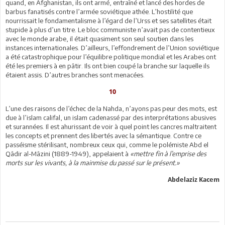
quand, en Afghanistan, ils ont armé, entraîné et lancé des hordes de
barbus fanatisés contre l’armée soviétique athée. L’hostilité que
nourrissait le fondamentalisme à l’égard de l’Urss et ses satellites était
stupide à plus d’un titre. Le bloc communiste n’avait pas de contentieux
avec le monde arabe, il était quasiment son seul soutien dans les
instances internationales. D’ailleurs, l’effondrement de l’Union soviétique
a été catastrophique pour l’équilibre politique mondial et les Arabes ont
été les premiers à en pâtir. Ils ont bien coupé la branche sur laquelle ils
étaient assis. D’autres branches sont menacées.
10
L’une des raisons de l’échec de la Nahda, n’ayons pas peur des mots, est
due à l’islam califal, un islam cadenassé par des interprétations abusives
et surannées. Il est ahurissant de voir à quel point les cancres maltraitent
les concepts et prennent des libertés avec la sémantique. Contre ce
passéisme stérilisant, nombreux ceux qui, comme le polémiste Abd el
Qâdir al-Mâzini (1889-1949), appelaient à
«mettre fin à l’emprise des
morts sur les vivants, à la mainmise du passé sur le présent.»
Abdelaziz Kacem