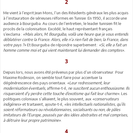
2
Me vient à l’esprit Jean Mons, l’un des Résidents généraux les plus acquis
à l’instauration de sérieuses réformes en Tunisie. En 1950, il accorde une
audience à Bourguiba. Au cours de l’entretien, le leader tunisien fit le
procès de la colonisation. Excédé, le haut représentant français
s’exclama :
«Mais alors, M. Bourguiba, voilà une heure que je vous entends
déblatérer contre la France. Alors, elle n’a rien fait de bien, la France, dans
votre pays ?»
Et Bourguiba de répondre superbement :
«Si, elle a fait un
homme comme moi et qui vient maintenant lui demander des comptes».
3
Depuis lors, nous avons été prévenus par plus d’un observateur. Pour
Maxime Rodinson, on semble tout faire pour accentuer la
dégénérescence des pays orientaux.
«Leur redressement, leur
modernisation éventuels,
affirme-t-il,
ne suscitent aucun enthousiasme. Ils
risqueraient d’y perdre cette touche d’exotisme qui fait leur charme».
Les
politiques coloniaux s’alliaient, le plus souvent, aux
«conservateurs
indigènes»
et traitaient, ajoute-t-il,
«les intellectuels nationalistes, qu’ils
soient réformateurs ou révolutionnaires, socialisants ou non, de pâles
imitateurs de l’Europe, poussés par des idées abstraites et mal comprises,
à détruire leur propre patrimoine»
.
4