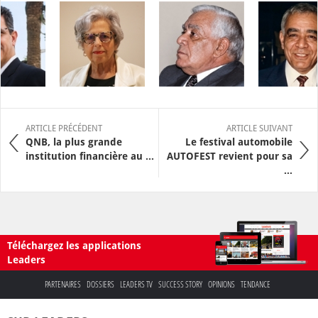
ARTICLE PRÉCÉDENT
ARTICLE SUIVANT
QNB, la plus grande
Le festival automobile
institution financière au ...
AUTOFEST revient pour sa
...
Téléchargez les applications
Leaders
PARTENAIRES
DOSSIERS
LEADERS TV
SUCCESS STORY
OPINIONS
TENDANCE