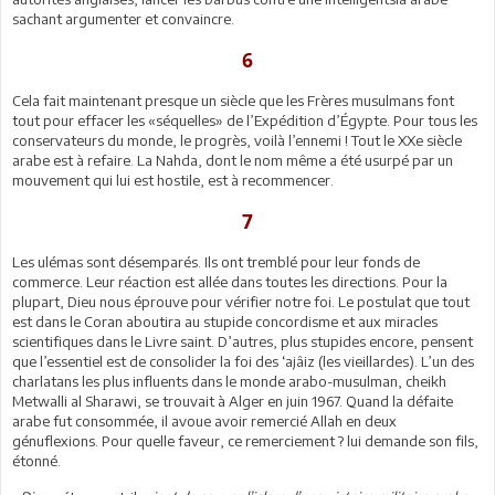
sachant argumenter et convaincre.
6
Cela fait maintenant presque un siècle que les Frères musulmans font
tout pour effacer les «séquelles» de l’Expédition d’Égypte. Pour tous les
conservateurs du monde, le progrès, voilà l’ennemi ! Tout le XXe siècle
arabe est à refaire. La Nahda, dont le nom même a été usurpé par un
mouvement qui lui est hostile, est à recommencer.
7
Les ulémas sont désemparés. Ils ont tremblé pour leur fonds de
commerce. Leur réaction est allée dans toutes les directions. Pour la
plupart, Dieu nous éprouve pour vérifier notre foi. Le postulat que tout
est dans le Coran aboutira au stupide concordisme et aux miracles
scientifiques dans le Livre saint. D’autres, plus stupides encore, pensent
que l’essentiel est de consolider la foi des ‘ajâiz (les vieillardes). L’un des
charlatans les plus influents dans le monde arabo-musulman, cheikh
Metwalli al Sharawi, se trouvait à Alger en juin 1967. Quand la défaite
arabe fut consommée, il avoue avoir remercié Allah en deux
génuflexions. Pour quelle faveur, ce remerciement ? lui demande son fils,
étonné.