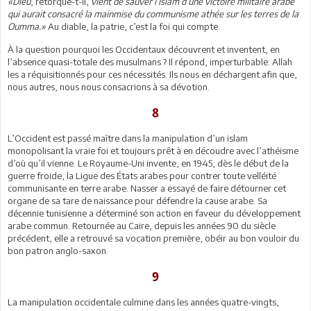
«Dieu
, rétorque-t-il,
vient de sauver l’islam d’une victoire militaire arabe
qui aurait consacré la mainmise du communisme athée sur les terres de la
Oumma.»
Au diable, la patrie, c’est la foi qui compte.
À la question pourquoi les Occidentaux découvrent et inventent, en
l’absence quasi-totale des musulmans ? Il répond, imperturbable: Allah
les a réquisitionnés pour ces nécessités. Ils nous en déchargent afin que,
nous autres, nous nous consacrions à sa dévotion.
8
L’Occident est passé maître dans la manipulation d’un islam
monopolisant la vraie foi et toujours prêt à en découdre avec l’athéisme
d’où qu’il vienne. Le Royaume-Uni invente, en 1945, dès le début de la
guerre froide, la Ligue des États arabes pour contrer toute velléité
communisante en terre arabe. Nasser a essayé de faire détourner cet
organe de sa tare de naissance pour défendre la cause arabe. Sa
décennie tunisienne a déterminé son action en faveur du développement
arabe commun. Retournée au Caire, depuis les années 90 du siècle
précédent, elle a retrouvé sa vocation première, obéir au bon vouloir du
bon patron anglo-saxon.
9
La manipulation occidentale culmine dans les années quatre-vingts,