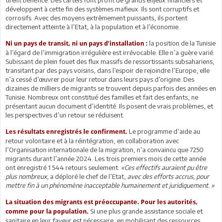
développent à cette fin des systèmes mafieux. Ils sont corruptifs et
corrosifs. Avec des moyens extrêmement puissants, ils portent
directement atteinte à l’Etat, à la population et à l’économie.
la position de la Tunisie
Ni un pays de transit, ni un pays d’installation :
à l’égard de l’immigration irrégulière est irrévocable. Elle n’a guère varié.
Subissant de plein fouet des flux massifs de ressortissants subsahariens,
transitant par des pays voisins, dans l’espoir de rejoindre l’Europe, elle
n’a cessé d’œuvrer pour leur retour dans leurs pays d’origine. Des
dizaines de milliers de migrants se trouvent depuis parfois des années en
Tunisie. Nombreux ont constitué des familles et fait des enfants, ne
présentant aucun document d’identité. Ils posent de vrais problèmes, et
les perspectives d’un retour se réduisent.
Le programme d’aide au
Les résultats enregistrés le confirment.
retour volontaire et à la réintégration, en collaboration avec
l’Organisation internationale de la migration, n’a convaincu que 7250
migrants durant l’année 2024. Les trois premiers mois de cette année
ont enregistré 1 544 retours seulement.
«Ces effectifs auraient pu être
plus nombreux,
a déploré le chef de l’Etat,
avec des efforts accrus, pour
mettre fin à un phénomène inacceptable humainement et juridiquement. »
La situation des migrants est préoccupante. Pour les autorités,
Si une plus grande assistance sociale et
comme pour la population.
sanitaire en leur faveur est nécessaire, en mobilisant des ressources