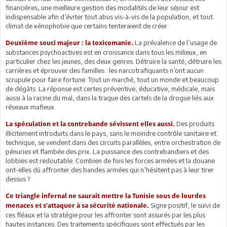
financières, une meilleure gestion des modalités de leur séjour est
indispensable afin d’éviter tout abus vis-à-vis de la population, et tout
climat de xénophobie que certains tenteraient de créer.
La prévalence de l’usage de
Deuxième souci majeur : la toxicomanie.
substances psychoactives est en croissance dans tous les milieux, en
particulier chez les jeunes, des deux genres. Détruire la santé, détruire les
carrières et éprouver des familles : les narcotrafiquants n’ont aucun
scrupule pour faire fortune. Tout un marché, tout un monde et beaucoup
de dégâts. La réponse est certes préventive, éducative, médicale, mais
aussi à la racine du mal, dans la traque des cartels de la drogue liés aux
réseaux mafieux.
Des produits
La spéculation et la contrebande sévissent elles aussi.
illicitement introduits dans le pays, sans le moindre contrôle sanitaire et
technique, se vendent dans des circuits parallèles, entre orchestration de
pénuries et flambée des prix. La puissance des contrebandiers et des
lobbies est redoutable. Combien de fois les forces armées et la douane
ont-elles dû affronter des bandes armées qui n’hésitent pas à leur tirer
dessus ?
Ce triangle infernal ne saurait mettre la Tunisie sous de lourdes
Signe positif, le suivi de
menaces et s’attaquer à sa sécurité nationale.
ces fléaux et la stratégie pour les affronter sont assurés par les plus
hautes instances. Des traitements spécifiques sont effectués par les