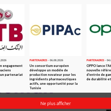
ns 40 pays
.2026
PARTENAIRES
- 06.08.2026
PARTENAIRES
- 04.
son engagement
Un consortium européen
OPPO lance l'A6
maciens
développe un modèle de
nouvelle référ
à un partenariat
production novateur pour les
d'entrée de ga
ingrédients pharmaceutiques
de durabilité et
actifs, une opportunité pour la
Tunisie
Ne plus afficher