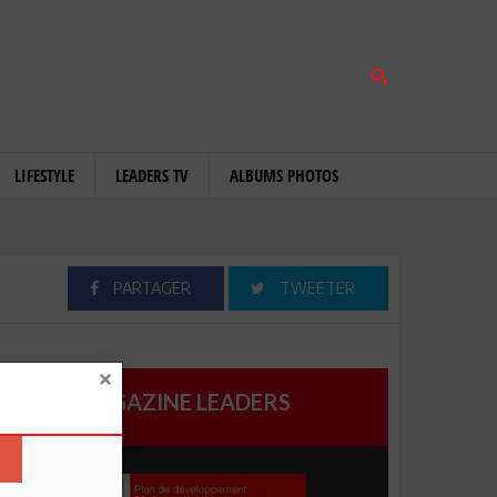
LIFESTYLE
LEADERS TV
ALBUMS PHOTOS
PARTAGER
TWEETER
MAGAZINE LEADERS