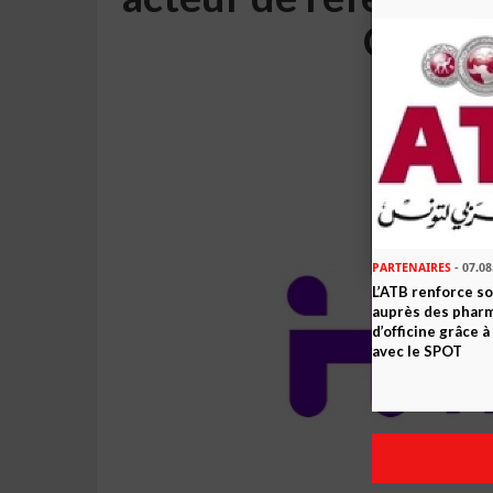
QSE da
PARTENAIRES
- 07.08
L’ATB renforce 
auprès des phar
d’officine grâce 
avec le SPOT