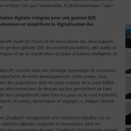
x secteurs tels que l’automobile, le pharmaceutique, l’agro-
ution digitale intégrée pour une gestion QSE
sations et simplifient la digitalisation des
ipro® réunit les forces et les innovations des deux logiciels.
une gestion globale QSE des incidents/accidents, des audits et
 risques et de la coordination de plans d’actions intelligents et
ualipro®, s’inscrit dans une stratégie dynamique de croissance
pe importante de notre développement. Cette année, nous
aire des acquisitions dans les pays majeurs de la zone EMEA.
ions interconnectées de demain qui leur permettent de faire
e leur compétitivité dans tous les pays où ils sont implantés.
d’experts reconnus, dynamiques et engagés. », indique Yannick
n.
ion Qualipro® enregistrent une croissance régulière sur un
olutions digitales intégrées et innovantes dans les
ans une quarantaine de pays, Qualipro® s’est imposée comme