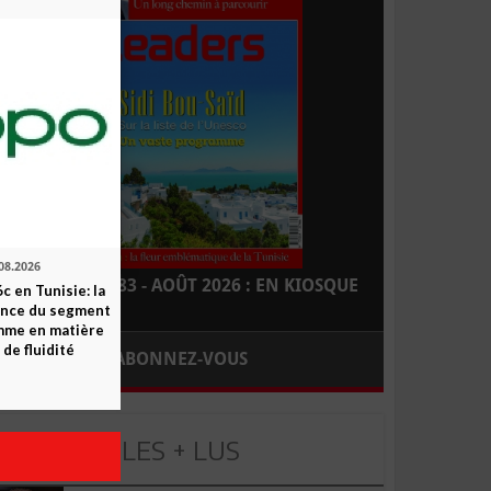
08.2026
LEADERS N° 183 - AOÛT 2026 : EN KIOSQUE
c en Tunisie: la
ence du segment
mme en matière
 de fluidité
ABONNEZ-VOUS
LES + LUS