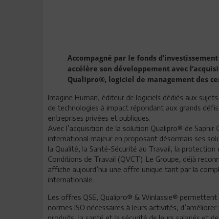
Accompagné par le fonds d’investissement
accélère son développement avec l’acquisit
Qualipro®, logiciel de management des cer
Imagine Human, éditeur de logiciels dédiés aux sujets
de technologies à impact répondant aux grands défi
entreprises privées et publiques.
Avec l’acquisition de la solution Qualipro® de Saphi
international majeur en proposant désormais ses sol
la Qualité, la Santé-Sécurité au Travail, la protectio
Conditions de Travail (QVCT). Le Groupe, déjà reconnu
affiche aujourd’hui une offre unique tant par la com
internationale.
Les offres QSE, Qualipro® & Winlassie® permettent ain
normes ISO nécessaires à leurs activités, d’améliore
produits, la santé et la sécurité de leurs salariés et 