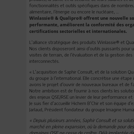
fonctionnalités et outils spécifiques dans de nombreu
alimentaire, l’énergie ou encore le nucléaire, ...
Winlassie® & Qualipro® offrent une nouvelle sol
performante, améliorent la conformité des organi
certifications sectorielles et internationales.
L’alliance stratégique des produits Winlassie® et Qual
Nos clients disposeront ainsi d’outils puissants pour 
visites de terrain, de l’évaluation et de la gestion des
interconnectés.
« L’acquisition de Saphir Consult, et de la solution Q
du groupe à l’international. Elle concrétise une éta
avons le projet d’ouvrir de nouveaux bureaux et de f
Notre ambition est de fournir à nos clients les solut
des enjeux QSE/RSE un levier de leur performance et d
Je suis fier d’accueillir Hichem B’Chir et son équipe 
Jarlaud, Président fondateur du groupe Imagine Huma
« Depuis plusieurs années, Saphir Consult et sa solut
marché en pleine expansion, où la demande pour des s
domaines QSE ne cesse de croître. Déjà implantée d