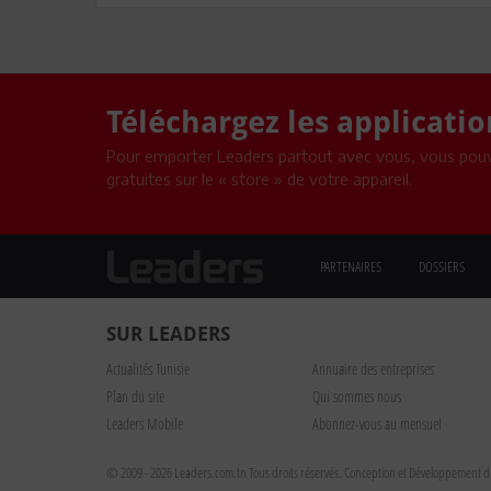
Téléchargez les applicati
Pour emporter Leaders partout avec vous, vous pouv
gratuites sur le « store » de votre appareil.
PARTENAIRES
DOSSIERS
SUR LEADERS
Actualités Tunisie
Annuaire des entreprises
Plan du site
Qui sommes nous
Leaders Mobile
Abonnez-vous au mensuel
© 2009 - 2026 Leaders.com.tn Tous droits réservés.
Conception et Développement du