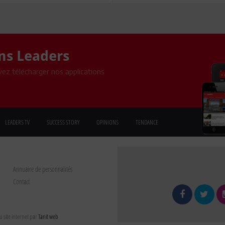
ons Leaders
ez télécharger nos applications
LEADERS TV
SUCCESS STORY
OPINIONS
TENDANCE
Annuaire de personnalités
Contact
 site internet par
Tanit web