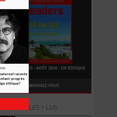
LEADERS N° 183 - AOÛT 2026 : EN KIOSQUE
2026
maternel raconte
enfant: progrès
ige éthique?
ABONNEZ-VOUS
LES + LUS