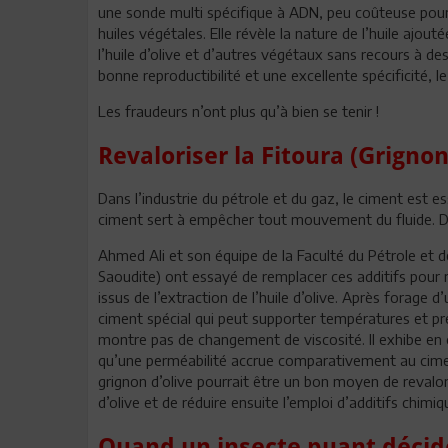
une sonde multi spécifique à ADN, peu coûteuse pour dé
huiles végétales. Elle révèle la nature de l’huile ajou
l’huile d’olive et d’autres végétaux sans recours à de
bonne reproductibilité et une excellente spécificité, l
Les fraudeurs n’ont plus qu’à bien se tenir !
Revaloriser la Fitoura (Grignon
Dans l’industrie du pétrole et du gaz, le ciment est es
ciment sert à empêcher tout mouvement du fluide. Dive
Ahmed Ali et son équipe de la Faculté du Pétrole et 
Saoudite) ont essayé de remplacer ces additifs pour re
issus de l’extraction de l’huile d’olive. Après forage 
ciment spécial qui peut supporter températures et pre
montre pas de changement de viscosité. Il exhibe en 
qu’une perméabilité accrue comparativement au ciment 
grignon d’olive pourrait être un bon moyen de revalori
d’olive et de réduire ensuite l’emploi d’additifs chimiq
Quand un insecte puant décid