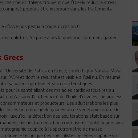
s chercheurs italiens trouvent que l’OleHv réduit le stress
Ce composé pourrait être incorporé dans les traitements
le d’olive nos peaux à toute occasion !?
 certains malotrus! Se pose alors la question: comment garder
s Grecs
 l’Université de Patras en Grèce, conduits par Natalia-Maria
r l’ADN et dont le résultat est visible à l’œil nu. En résumé:
utre sa valeur nutritive et ses caractéristiques
s pour la santé allant des maladies cardiovasculaires au
lte qu’assurer l’authenticité de l’huile d’olive est un process
 consommateurs et producteurs. Les adultérations les plus
r des huiles bon marché de graines ou de végétaux comme le
noix. Jusqu’ici, la détection des adultérations était basée sur
demandent une instrumentation coûteuse et sophistiquée avec
romatographie couplée à la spectrométrie de masse,
a nouvelle technique des spécialistes hellènes s’appuie sur