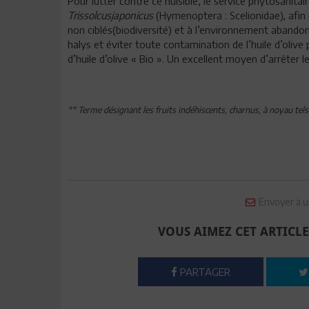
Pour lutter contre ce nuisible, le service phytosanitair
Trissolcusjaponicus
(Hymenoptera : Scelionidae), afi
non ciblés(biodiversité) et à l’environnement abandon
halys et éviter toute contamination de l’huile d’olive
d’huile d’olive « Bio ». Un excellent moyen d’arrêter l
** Terme désignant les fruits indéhiscents, charnus, à noyau tels 
Envoyer à u
VOUS AIMEZ CET ARTICLE
PARTAGER