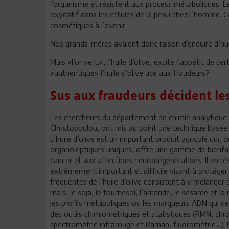
l’organisme et résistent aux process métaboliques. Le
oxydatif dans les cellules de la peau chez l’homme. 
cosmétiques à l’avenir.
Nos grands-mères avaient donc raison d’enduire d’hui
Mais «l’or vert.», l’huile d’olive, excite l’appétit de
«authentique» l’huile d’olive ace aux fraudeurs?
Sus aux fraudeurs décident le
Les chercheurs du département de chimie analytique à
Christopoulou, ont mis au point une technique basée su
L’huile d’olive est un important produit agricole qui, o
organoleptiques uniques, offre une gamme de bienfait
cancer et aux affections neurodégénératives. Il en résu
extrêmement important et difficile visant à protéger
fréquentes de l’huile d’olive consistent à y mélange
maïs, le soja, le tournesol, l’amande, le sésame et la 
les profils métaboliques ou les marqueurs ADN qui 
des outils chimiométriques et statistiques (RMN, ch
spectrométrie infrarouge et Raman, fluorométrie…). L