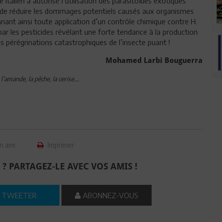
e italien a autorisé l’utilisation des parasitoïdes exotiques
n de réduire les dommages potentiels causés aux organismes
nant ainsi toute application d’un contrôle chimique contre H.
 par les pesticides révélant une forte tendance à la production
es pérégrinations catastrophiques de l’insecte puant !
Mohamed Larbi Bouguerra
l’amande, la pêche, la cerise….
n ami
Imprimer
 ? PARTAGEZ-LE AVEC VOS AMIS !
TWEETER
ABONNEZ-VOUS