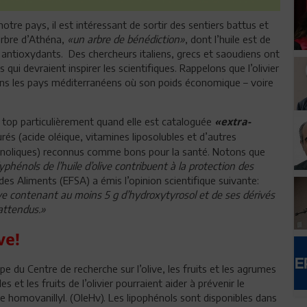
otre pays, il est intéressant de sortir des sentiers battus et
arbre d’Athéna,
«un arbre de bénédiction»
, dont l’huile est de
s antioxydants.
Des chercheurs italiens, grecs et saoudiens ont
 qui devraient inspirer les scientifiques. Rappelons que l’olivier
ans les pays méditerranéens où son poids économique – voire
 au top particulièrement quand elle est cataloguée
«extra-
urés (acide oléique, vitamines liposolubles et d’autres
noliques) reconnus comme bons pour la santé. Notons que
yphénols de l’huile d’olive contribuent à la protection des
es Aliments (EFSA) a émis l’opinion scientifique suivante:
ve contenant au moins 5 g d’hydroxytyrosol et de ses dérivés
 attendus.»
ve!
e du Centre de recherche sur l’olive, les fruits et les agrumes
s et les fruits de l’olivier pourraient aider à prévenir le
ate homovanillyl. (OleHv). Les lipophénols sont disponibles dans