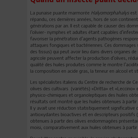
La punaise puante marmorée
Halyomorphahalys
est 
répandu, ces dernières années, hors de son continent.
générations par an. Il est capable de causer des do
l’olivier- nymphes et adultes étant capables d’infester
favoriser la pénétration d’agents pathogènes respons
attaques fongiques et bactériennes. Ces dommages son
des tissus) qui peut avoir lieu dans divers organes de
agricole peuvent affecter la production d’olives, réd
qualité des huiles produites comme le montre l’acidité
la composition en acide gras, la teneur en alcool et s
Les spécialistes italiens du Centre de recherche de C
olives des cultivars
(variétés) «Dritta» et «Leccino» e
physico-chimiques et organoleptiques des huiles obten
résultats ont montré que les huiles obtenues à partir
Il y avait une réduction statistiquement significative
antioxydantes bioactives et en descripteurs positifs (
obtenues à partir des olives endommagées présentai
moisi, comparativement aux huiles obtenues à partir