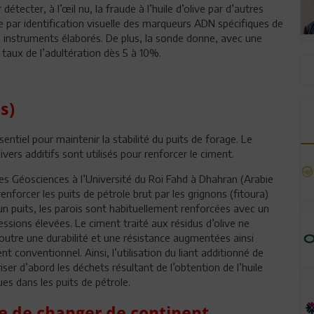
tecter, à l’œil nu, la fraude à l’huile d’olive par d’autres
tée par identification visuelle des marqueurs ADN spécifiques de
s instruments élaborés.
De plus, la sonde donne, avec une
e taux de l’adultération dès 5 à 10%.
s)
sentiel pour maintenir la stabilité du puits de forage. Le
rs additifs sont utilisés pour renforcer le ciment.
des Géosciences à l’Université du Roi Fahd à Dhahran (Arabie
nforcer les puits de pétrole brut par les grignons (fitoura)
d’un puits, les parois sont habituellement renforcées avec un
ssions élevées. Le ciment traité aux résidus d’olive ne
outre une durabilité et une résistance augmentées ainsi
conventionnel. Ainsi, l’utilisation du liant additionné de
ser d’abord les déchets résultant de l’obtention de l’huile
ues dans les puits de pétrole.
e de changer de continent