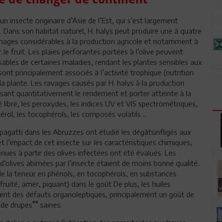
un insecte originaire d’Asie de l’Est, qui s’est largement
 Dans son habitat naturel, H. halys peut produire une à quatre
mmages considérables à la production agricole et notamment à
 le fruit. Les plaies perforantes portées à l’olive peuvent
ables de certaines maladies, rendant les plantes sensibles aux
t principalement associés à l’activité trophique (nutrition
 la plante. Les ravages causés par H. halys à la production
uisant quantitativement le rendement et porter atteinte à la
 libre, les peroxydes, les indices UV et VIS spectrométriques,
térol, les tocophérols, les composés volatils…
epagatti dans les Abruzzes ont étudié les dégâtsinfligés aux
t l’impact de cet insecte sur les caractéristiques chimiques,
ues à partir des olives infectées ont été évalués. Les
 d’olives abimées par l’insecte étaient de moins bonne qualité.
 de la teneur en phénols, en tocophérols, en substances
fruité, amer, piquant) dans le goût De plus, les huiles
ent des défauts organoleptiques, principalement un goût de
**
 de drupes
saines.