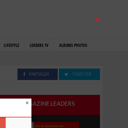
LIFESTYLE
LEADERS TV
ALBUMS PHOTOS
PARTAGER
TWEETER
MAGAZINE LEADERS