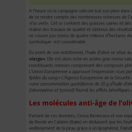
A l’heure où la campagne oléicole bat son plein dans n
de se rendre compte des nombreuses richesses de l’
«l’or vert». Cet or contient des graisses saines et de
réalisé des travaux de qualité et obtenus des résultats
ne couvre pas moins de quatre millions d’hectares d
symbolique- est considérable.
Du point de vue nutritionnel, l’huile d’olive se situe
. Elle est alors riche en acides gras mono sat
vierge»
constituants mineurs comprenant des composés phé
L’Union Européenne a approuvé l’expression
«Les pol
lipides du sang.»
L’Agence Européenne de la Sécurité d
«une consommation quotidienne de 20 g d’huile d’oli
(oleuropéine et tyrosol) fournit les effets bénéfiques
Les molécules anti-âge de l’oli
Partant de ces données, Cinzia Benincasa et son équip
de Rende en Calabre (Italie) en déduisent que les feuille
vieillissement de la peau grâce à un lipophénol, l’olé