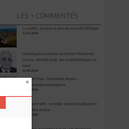
LES + COMMENTÉS
La Galite : le joyau le plus au nord de l'Afrique
12.07.2026
Hommages ponctués au recteur Mohamed
Amara, décédé lundi : les mathématiques en
deuil
03.08.2026
Ahmed Friaa - Mohamed Amara:
l’Universitaire exemplaire
04.08.2026
Chiens errants : concilier sécurité publique et
bien-être animal
17.07.2026
Espagne-Argentine 1-0 ap : Un champion