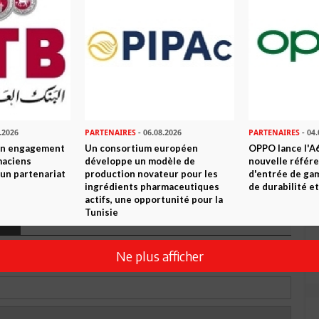
n ami
Imprimer
 ? PARTAGEZ-LE AVEC VOS AMIS !
TWEETER
ABONNEZ-VOUS
R CET ARTICLE
.2026
PARTENAIRES
- 06.08.2026
PARTENAIRES
- 04.
son engagement
Un consortium européen
OPPO lance l'A6
maciens
développe un modèle de
nouvelle référ
à un partenariat
production novateur pour les
d'entrée de ga
0
Commentaires
ingrédients pharmaceutiques
de durabilité et
actifs, une opportunité pour la
Tunisie
Commenter
Ne plus afficher