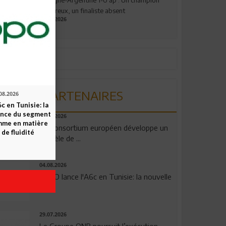
valeureux, un finaliste absent
19.07.2026
PARTENAIRES
08.2026
c en Tunisie: la
ence du segment
06.08.2026
mme en matière
Un consortium européen développe un
 de fluidité
modèle de ...
04.08.2026
OPPO lance l'A6c en Tunisie: la nouvelle
...
29.07.2026
Le Groupe QNB poursuit l’exécution