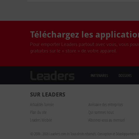
Téléchargez les applicati
Pour emporter Leaders partout avec vous, vous pouv
gratuites sur le « store » de votre appareil.
PARTENAIRES
DOSSIERS
SUR LEADERS
Actualités Tunisie
Annuaire des entreprises
Plan du site
Qui sommes nous
Leaders Mobile
Abonnez-vous au mensuel
© 2009 - 2026 Leaders.com.tn Tous droits réservés.
Conception et Développement du