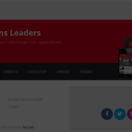
ons Leaders
ez télécharger nos applications
LEADERS TV
SUCCESS STORY
OPINIONS
TENDANCE
Annuaire de personnalités
Contact
 site internet par
Tanit web