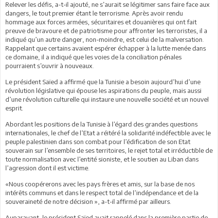
Relever les défis, a-t-il ajouté, ne s’aurait se légitimer sans faire face aux
dangers, le tout premier étant le terrorisme. Après avoir rendu
hommage aux forces armées, sécuritaires et douanières qui ont fait
preuve de bravoure et de patriotisme pour affronter les terroristes, il a
indiqué qu’un autre danger, non-moindre, est celui de la malversation.
Rappelant que certains avaient espérer échapper à la lutte menée dans
ce domaine, il a indiqué que les voies de la conciliation pénales
pourraient s’ouvrir à nouveaux.
Le président Saïed a affirmé que la Tunisie a besoin aujourd’hui d’une
révolution législative qui épouse les aspirations du peuple, mais aussi
d’une révolution culturelle qui instaure une nouvelle société et un nouvel
esprit.
Abordant les positions de la Tunisie à l’égard des grandes questions
internationales, le chef de l’Etat a réitéré la solidarité indéfectible avec le
peuple palestinien dans son combat pour l’édification de son Etat
souverain sur l’ensemble de ses territoires, le rejet total et irréductible de
toute normalisation avec l’entité sioniste, et le soutien au Liban dans
l’agression dont il est victime.
«Nous coopérerons avec les pays frères et amis, sur la base de nos
intérêts communs et dans le respect total de l’indépendance et de la
souveraineté de notre décision », a-t-il affirmé par ailleurs.
Auparavant, le président Saïed avait rappelé dans la première partie de