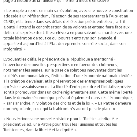
page d’histoire de la Tunisie » qu’il entend mettre en œuvre.
« Le peuple a repris en main sa révolution, avec une nouvelle constitution
adossée à un référendum, l’élection de ses représentants à l’ARP et au
CNRD, et la tenue dans ses délais de l’élection présidentielle », -a-t-il
ajouté. Il attend la concrétisation de sa volonté et entend faire face aux
défis qui se présentent. Il les relèvera en poursuivant sa marche vers une
totale libération de tout ce qui pourrait entraver son avancée. Il
appartient aujourd’hui à l’Etat de reprendre son rôle social, dans son
intégralité. »
Evoquant les défis, le président de la République a mentionné «
l’ouverture de nouvelles perspectives » en faveur des chômeurs,
notamment les jeunes, sur la base de solutions innovantes dont les
sociétés communautaires, l’édification d’une économie nationale dédiée
à la création de valeur, et la préservation des entreprises publiques
après leur assainissement. La liberté d’entreprendre et l’initiative privée
sont à promouvoir dans un cadre réglementaire sain. Cette même liberté
dans le domaine économique prévaut également dans celui économique,
« sans anarchie, ni violation des droits et de la loi ». « La Patrie demeure
non-négociable, ceux qui la trahiront n’y auront pas de place. »
« Nous écrivons une nouvelle histoire pour la Tunisie, a indiqué le
président Saïed, une Patrie pour trous les Tunisiens et toutes les
Tunisiennes, dans la liberté et la dignité. »