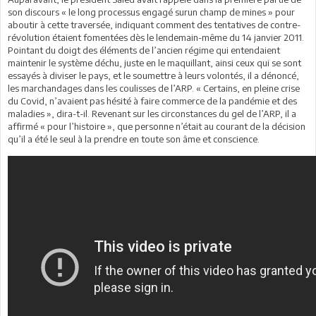
son discours « le long processus engagé surun champ de mines » pour
aboutir à cette traversée, indiquant comment des tentatives de contre-
révolution étaient fomentées dès le lendemain-même du 14 janvier 2011.
Pointant du doigt des éléments de l’ancien régime qui entendaient
maintenir le système déchu, juste en le maquillant, ainsi ceux qui se sont
essayés à diviser le pays, et le soumettre à leurs volontés, il a dénoncé,
les marchandages dans les coulisses de l’ARP. « Certains, en pleine crise
du Covid, n’avaient pas hésité à faire commerce de la pandémie et des
maladies », dira-t-il. Revenant sur les circonstances du gel de l’ARP, il a
affirmé « pour l’histoire », que personne n’était au courant de la décision
qu’il a été le seul à la prendre en toute son âme et conscience.