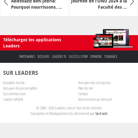
Abdellaziz Ben-Jebria:
Journée de l’ONU 2024 à la
Pourquoi nourrissons, ...
Faculté des ...
Téléchargez les applications
Leaders
PARTENAIRES
DOSSIERS
LEADERS TV
SUCCESS STORY
OPINIONS
TENDANCE
SUR LEADERS
Actualités Tunisie
Annuaire des entreprises
Annuaire de personnalités
Plan du site
Qui sommes nous
Contact
Leaders Mobile
Abonnez-vous au mensuel
© 2009 - 2026 Leaders.com.tn Tous droits réservés.
Conception et Développement du site internet par
Tanit web