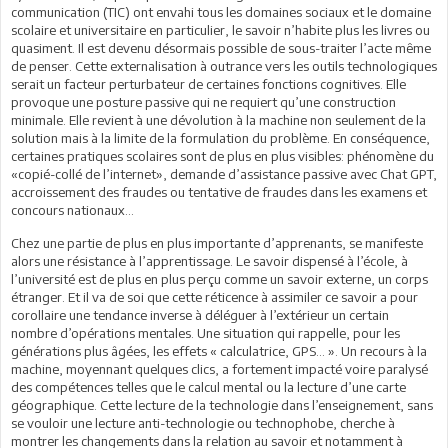
communication (TIC) ont envahi tous les domaines sociaux et le domaine
scolaire et universitaire en particulier, le savoir n’habite plus les livres ou
quasiment. Il est devenu désormais possible de sous-traiter l’acte même
de penser. Cette externalisation à outrance vers les outils technologiques
serait un facteur perturbateur de certaines fonctions cognitives. Elle
provoque une posture passive qui ne requiert qu’une construction
minimale. Elle revient à une dévolution à la machine non seulement de la
solution mais à la limite de la formulation du problème. En conséquence,
certaines pratiques scolaires sont de plus en plus visibles: phénomène du
«copié-collé de l’internet», demande d’assistance passive avec Chat GPT,
accroissement des fraudes ou tentative de fraudes dans les examens et
concours nationaux…
Chez une partie de plus en plus importante d’apprenants, se manifeste
alors une résistance à l’apprentissage. Le savoir dispensé à l’école, à
l’université est de plus en plus perçu comme un savoir externe, un corps
étranger. Et il va de soi que cette réticence à assimiler ce savoir a pour
corollaire une tendance inverse à déléguer à l’extérieur un certain
nombre d’opérations mentales. Une situation qui rappelle, pour les
générations plus âgées, les effets « calculatrice, GPS… ». Un recours à la
machine, moyennant quelques clics, a fortement impacté voire paralysé
des compétences telles que le calcul mental ou la lecture d’une carte
géographique. Cette lecture de la technologie dans l’enseignement, sans
se vouloir une lecture anti-technologie ou technophobe, cherche à
montrer les changements dans la relation au savoir et notamment à