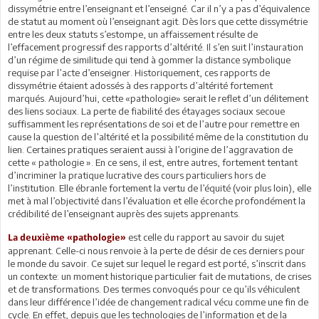
dissymétrie entre l’enseignant et l’enseigné. Car il n’y a pas d’équivalence
de statut au moment où l’enseignant agit. Dès lors que cette dissymétrie
entre les deux statuts s’estompe, un affaissement résulte de
l’effacement progressif des rapports d’altérité. Il s’en suit l’instauration
d’un régime de similitude qui tend à gommer la distance symbolique
requise par l’acte d’enseigner. Historiquement, ces rapports de
dissymétrie étaient adossés à des rapports d’altérité fortement
marqués. Aujourd’hui, cette «pathologie» serait le reflet d’un délitement
des liens sociaux. La perte de fiabilité des étayages sociaux secoue
suffisamment les représentations de soi et de l’autre pour remettre en
cause la question de l’altérité et la possibilité même de la constitution du
lien. Certaines pratiques seraient aussi à l’origine de l’aggravation de
cette « pathologie ». En ce sens, il est, entre autres, fortement tentant
d’incriminer la pratique lucrative des cours particuliers hors de
l’institution. Elle ébranle fortement la vertu de l’équité (voir plus loin), elle
met à mal l’objectivité dans l’évaluation et elle écorche profondément la
crédibilité de l’enseignant auprès des sujets apprenants.
est celle du rapport au savoir du sujet
La deuxième «pathologie»
apprenant. Celle-ci nous renvoie à la perte de désir de ces derniers pour
le monde du savoir. Ce sujet sur lequel le regard est porté, s’inscrit dans
un contexte: un moment historique particulier fait de mutations, de crises
et de transformations. Des termes convoqués pour ce qu’ils véhiculent
dans leur différence l’idée de changement radical vécu comme une fin de
cycle. En effet, depuis que les technologies de l’information et de la