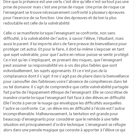
Dire que la présence est une vertu c’est dire qu’elle n’est surtout pas une
prise de pouvoir mais c’est une prise de risque. Une prise de risque car
l’enseignant se trouve nécessairement confronté à plusieurs épreuves
pour l’exercice de sa fonction. Une des épreuves et de loin la plus
redoutable est celle de la vulnérabilité.
Celle-ci se manifeste lorsque l’enseignant se confronte, non sans
difficulté, à la vulnérabilité de l’autre, à savoir l’élève, l’étudiant, mais
aussi le parent. Il lui importe alors de faire preuve de bienveillance pour
protéger cet autrui. Et pour le faire, il doit lui-même s’exposer en tant
que sujet vulnérable, pour que l’autre en retour puisse se sentir protégé.
Ce n’est qu’en s’impliquant, en prenant des risques, que l’enseignant
peut assumer sa responsabilité vis-à-vis des plus faibles que sont
individuellement, les sujets apprenants. Et ce n’est pas de la
complaisance dont il s’agit. Il ne s’agit pas de plaire dans la bienveillance
pour camoufler des faiblesses voire l’absence de compétences dans tel
ou tel domaine. Il s’agit de comprendre que cette vulnérabilité partagée
fait partie de l’équipement éthique de l’enseignant. Elle se concrétise de
manière criante lorsque l’enseignant fait face à des élèves en difficulté.
Elle l’incite à percer le nuage qui enveloppe les difficultés auxquelles
l’autre se confronte. Car, un élève mis en difficulté à l’école est l’autrui
incompréhensible. Malheureusement, la tentation est grande pour
beaucoup d’enseignants pour considérer que le remède à une telle
situation est principalement d’ordre technique. L’enseignant se réfugie
alors dans une pensée magique qui consiste à apporter à l’élève ce qui