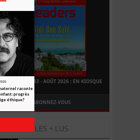
LEADERS N° 183 - AOÛT 2026 : EN KIOSQUE
2026
maternel raconte
enfant: progrès
ige éthique?
ABONNEZ-VOUS
LES + LUS