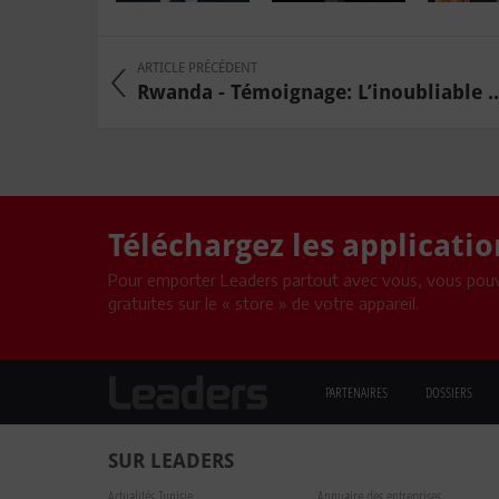
ARTICLE PRÉCÉDENT
Rwanda - Témoignage: L’inoubliable ..
Téléchargez les applicati
Pour emporter Leaders partout avec vous, vous pouv
gratuites sur le « store » de votre appareil.
PARTENAIRES
DOSSIERS
SUR LEADERS
Actualités Tunisie
Annuaire des entreprises