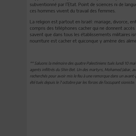
subventionné par l’Etat. Point de sciences ni de langu
ces hommes vivent du travail des femmes.
La religion est partout en Israël : mariage, divorce,
compris des téléphones cacher qui ne donnent accès q
savent que dans tous les établissements militaires isr
nourriture est cacher et quiconque y amène des alim
** Saluons la mémoire des quatre Palestiniens tués lundi 10 mai 
agents infiltrés du Shin Bet. Un des martyrs, Mohamed Jabar, ava
recherchés pour avoir mis le feu à une remorque dans un avant-pos
été tués depuis le 7 octobre par les forces de l’occupant sioniste.