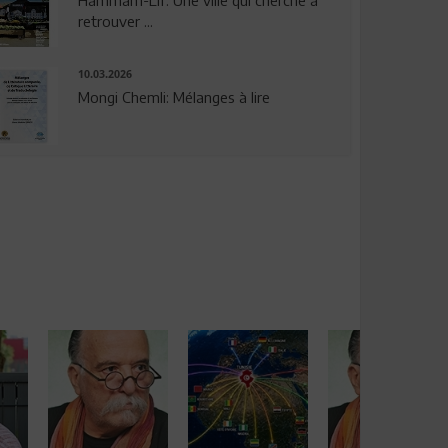
Hammam-Lif: Une ville qui cherche à
retrouver ...
10.03.2026
Mongi Chemli: Mélanges à lire