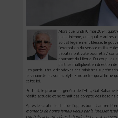
Alors que lundi 10 mai 2024, quatre
palestinienne, que quatre autres o
soldat légèrement blessé, le gouv
l’exemption du service militaire de
députés ont voté pour et 57 contr
pourtant du Likoud. Du coup, les 
parti se multiplient en direction 
Les partis ultra-orthodoxes des ministres suprémaciste
le kahaniste, et son acolyte Smotrich – qui affirme q
cette loi.
Portant, le procureur général de l’Etat, Gali Baharav-M
réalité actuelle et ne tenait pas compte des besoins 
Après le scrutin, le chef de l’opposition et ancien Pre
moments de honte jamais vécus par la Knesset israé
combats acharnés dans la bande de Gaza, le gouverne