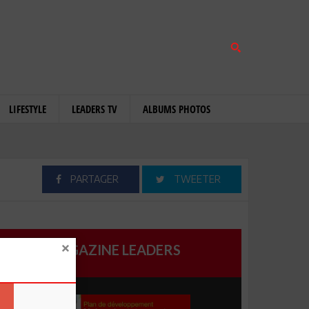
LIFESTYLE
LEADERS TV
ALBUMS PHOTOS
PARTAGER
TWEETER
MAGAZINE LEADERS