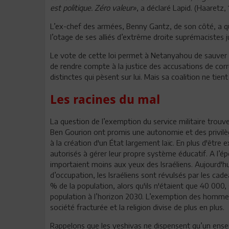
est politique. Zéro valeur»
, a déclaré Lapid. (Haaretz, 
L’ex-chef des armées, Benny Gantz, de son côté, a qu
l’otage de ses alliés d’extrême droite suprémacistes j
Le vote de cette loi permet à Netanyahou de sauver 
de rendre compte à la justice des accusations de corr
distinctes qui pèsent sur lui. Mais sa coalition ne tie
Les racines du mal
La question de l’exemption du service militaire trouv
Ben Gourion ont promis une autonomie et des privilè
à la création d'un État largement laïc. En plus d'être
autorisés à gérer leur propre système éducatif. A l’ép
importaient moins aux yeux des Israéliens. Aujourd'hu
d’occupation, les Israéliens sont révulsés par les cade
% de la population, alors qu'ils n'étaient que 40 000,
population à l’horizon 2030. L’exemption des hommes en
société fracturée et la religion divise de plus en plus.
Rappelons que les yeshivas ne dispensent qu’un ense