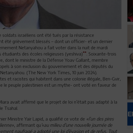
 soldats israéliens ont été tués par la résistance
nt été grièvement blessés – dont un officier- et un dernier
ernement Netanyahou a fait voter dans la nuit de mardi
**
s étudiants des écoles religieuses (yeshiva)
. Soixante-trois
e, dont le ministre de la Défense Yoav Gallant, membre
appels à son exclusion du gouvernement et des députés du
de Netanyahou. (The New York Times, 10 juin 2024).
s et racistes qui habitent dans une colonie illégale, Ben-Gvir,
ue le peuple palestinien est un mythe- ont voté en faveur de
iara avait affirmé que le projet de loi n’était pas adapté à la
de Tsahal.
mier Ministre Yair Lapid, a qualifié ce vote de
«l’un des pires
lienne»
, affirmant qu
'«au milieu d’une nouvelle journée de
ment naufragé a adopté une loi d’évasion et de refus. Tout