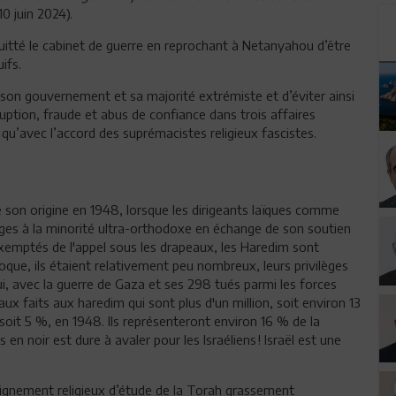
10 juin 2024).
itté le cabinet de guerre en reprochant à Netanyahou d’être
uifs.
son gouvernement et sa majorité extrémiste et d’éviter ainsi
uption, fraude et abus de confiance dans trois affaires
nt qu’avec l’accord des suprémacistes religieux fascistes.
e son origine en 1948, lorsque les dirigeants laïques comme
ges à la minorité ultra-orthodoxe en échange de son soutien
 exemptés de l'appel sous les drapeaux, les Haredim sont
oque, ils étaient relativement peu nombreux, leurs privilèges
i, avec la guerre de Gaza et ses 298 tués parmi les forces
aux faits aux haredim qui sont plus d'un million, soit environ 13
 soit 5 %, en 1948. Ils représenteront environ 16 % de la
 noir est dure à avaler pour les Israéliens ! Israël est une
ignement religieux d’étude de la Torah grassement