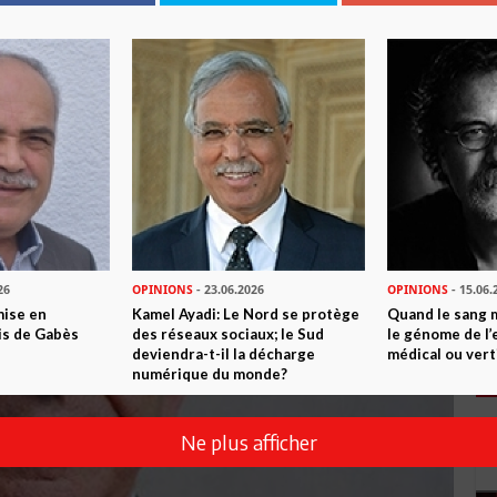
nt Netanyahou
26
OPINIONS
- 23.06.2026
OPINIONS
- 15.06.
mise en
Kamel Ayadi: Le Nord se protège
Quand le sang 
is de Gabès
des réseaux sociaux; le Sud
le génome de l’
deviendra-t-il la décharge
médical ou vert
numérique du monde?
Ne plus afficher