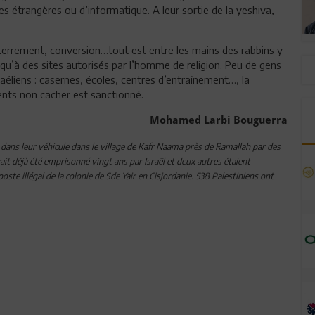
es étrangères ou d’informatique. A leur sortie de la yeshiva,
 enterrement, conversion…tout est entre les mains des rabbins y
u’à des sites autorisés par l’homme de religion. Peu de gens
aéliens : casernes, écoles, centres d’entraînement…, la
ents non cacher est sanctionné.
Mohamed Larbi Bouguerra
dans leur véhicule dans le village de Kafr Naama près de Ramallah par des
it déjà été emprisonné vingt ans par Israël et deux autres étaient
te illégal de la colonie de Sde Yair en Cisjordanie. 538 Palestiniens ont