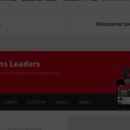
.
Découvrez tou
ons Leaders
ez télécharger nos applications
LEADERS TV
SUCCESS STORY
OPINIONS
TENDANCE
Annuaire de personnalités