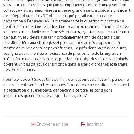
vers l’Europe, il est plus que jamais impérieux d’adopter une « solution
collective » à ce phénomène sans cesse grandissant, a plaidé le président
de la République, Kais Saïed. Il a souligné par ailleurs, dans une
déclaration à l’Agence TAP, le traitement de la question migratoire ne
peut se faire que dans le cadre d’une « approche éminemment collective
» et non « individuelle ou même sécuritaire », ajoutant qu’une conférence
de haut niveau devrait se tenir prochainement afin de débattre des
questions liées aux stratégies et programmes de développement à
mettre en œuvre dans les pays africains. Le président Saïed a, en outre,
souligné que la montée en puissance du phénomène de la migration
irrégulière n’est pas hasardeux, pointant du doigt des réseaux criminels
opérant un peu partout dans monde dans le trafic d’organes et la traite
des êtres humains.
Pour le président Saïed, tant qu’il y a de l’espoir et de l’avenir, personne
n’ose s’aventurer à quitter son pays à bord des embarcations de la mort
à destination d’autres pays, dénonçant à ce titre les conditions
inhumaines qu’endurent les migrants irréguliers."
Envoyer à un ami
Imprimer