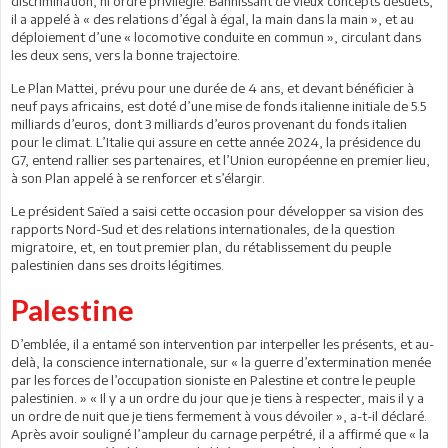
discrimination, ni ordre privilégié. Bannissant de vieux concepts désuets,
il a appelé à « des relations d’égal à égal, la main dans la main », et au
déploiement d’une « locomotive conduite en commun », circulant dans
les deux sens, vers la bonne trajectoire.
Le Plan Mattei, prévu pour une durée de 4 ans, et devant bénéficier à
neuf pays africains, est doté d’une mise de fonds italienne initiale de 5.5
milliards d’euros, dont 3 milliards d’euros provenant du fonds italien
pour le climat. L’Italie qui assure en cette année 2024, la présidence du
G7, entend rallier ses partenaires, et l’Union européenne en premier lieu,
à son Plan appelé à se renforcer et s’élargir.
Le président Saïed a saisi cette occasion pour développer sa vision des
rapports Nord-Sud et des relations internationales, de la question
migratoire, et, en tout premier plan, du rétablissement du peuple
palestinien dans ses droits légitimes.
Palestine
D’emblée, il a entamé son intervention par interpeller les présents, et au-
delà, la conscience internationale, sur « la guerre d’extermination menée
par les forces de l’occupation sioniste en Palestine et contre le peuple
palestinien. » « Il y a un ordre du jour que je tiens à respecter, mais il y a
un ordre de nuit que je tiens fermement à vous dévoiler », a-t-il déclaré.
Après avoir souligné l’ampleur du carnage perpétré, il a affirmé que « la