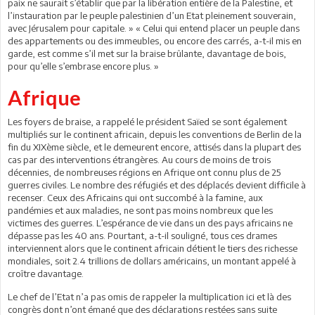
paix ne saurait s’établir que par la libération entière de la Palestine, et
l’instauration par le peuple palestinien d’un Etat pleinement souverain,
avec Jérusalem pour capitale. » « Celui qui entend placer un peuple dans
des appartements ou des immeubles, ou encore des carrés, a-t-il mis en
garde, est comme s’il met sur la braise brûlante, davantage de bois,
pour qu’elle s’embrase encore plus. »
Afrique
Les foyers de braise, a rappelé le président Saïed se sont également
multipliés sur le continent africain, depuis les conventions de Berlin de la
fin du XIXème siècle, et le demeurent encore, attisés dans la plupart des
cas par des interventions étrangères. Au cours de moins de trois
décennies, de nombreuses régions en Afrique ont connu plus de 25
guerres civiles. Le nombre des réfugiés et des déplacés devient difficile à
recenser. Ceux des Africains qui ont succombé à la famine, aux
pandémies et aux maladies, ne sont pas moins nombreux que les
victimes des guerres. L’espérance de vie dans un des pays africains ne
dépasse pas les 40 ans. Pourtant, a-t-il souligné, tous ces drames
interviennent alors que le continent africain détient le tiers des richesse
mondiales, soit 2.4 trillions de dollars américains, un montant appelé à
croître davantage.
Le chef de l’Etat n’a pas omis de rappeler la multiplication ici et là des
congrès dont n’ont émané que des déclarations restées sans suite