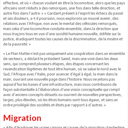
effective, et où « chacun voulant en être la locomotive, alors que les pays
africains sont réduits à des remorques, une fois dans telle direction, et
autre fois dans l’autre. » « Gardant présent à l’esprit les échecs du passé
et ses douleurs, a-t-il poursuivi, nous explorons un nouvel avenir, des
relations avec l’Afrique, non avec le mental des véhicules remorqués,
mais celui d’une locomotive conduite ensemble, dans la direction que
nous traçons tous en vue d’une société humaine nouvelle, édifiée sur la
justice, éradiquant toutes les causes de la discrimination, de la misère et
de la pauvreté. »
« Le Plan Mattei n’est pas uniquement une coopération dans un ensemble
de secteurs, a déclaré le président Saïed, mais une voie dans les deux
sens, qui comprend plusieurs étapes, des étapes concernant les
revendication légitimes de tout être humain, où se salue le nord avec le
Sud, l’Afrique avec l’Italie, pour avancer d’égal à égal, la main dans la
main, ouvrant une nouvelle page dans l’histoire. Nous ne jetons pas
aujourd’hui les bases d’une infrastructure, mais nous contribuons de
façon substantielle à l’élaboration d’une vision conceptuelle qui rompt
avec d’anciens concepts désuets ou ouvrent de nouvelles perspectives,
larges, plus élevées, où les êtres humains sont tous égaux, et sans un
ordre privilégié des sociétés et états par rapport à d’autres. »
Migration
« Afin d’éradiquer les vraies raisons et causes de la migration clandestine