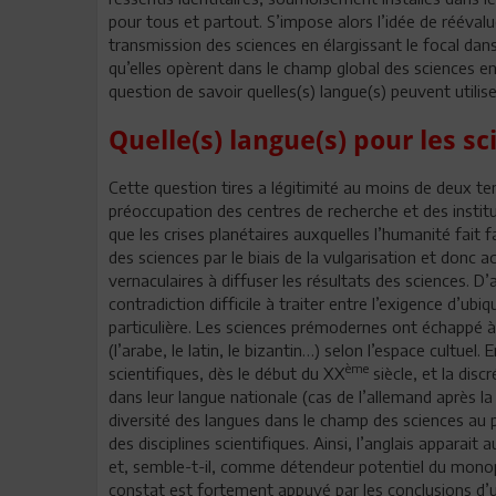
pour tous et partout. S’impose alors l’idée de réévalu
transmission des sciences en élargissant le focal dans 
qu’elles opèrent dans le champ global des sciences e
question de savoir quelles(s) langue(s) peuvent utilise
Quelle(s) langue(s) pour les sc
Cette question tires a légitimité au moins de deux ten
préoccupation des centres de recherche et des institut
que les crises planétaires auxquelles l’humanité fait f
des sciences par le biais de la vulgarisation et donc 
vernaculaires à diffuser les résultats des sciences. D’
contradiction difficile à traiter entre l’exigence d’ub
particulière. Les sciences prémodernes ont échappé à
(l’arabe, le latin, le bizantin…) selon l’espace cultuel.
ème
scientifiques, dès le début du XX
siècle, et la dis
dans leur langue nationale (cas de l’allemand après l
diversité des langues dans le champ des sciences au 
des disciplines scientifiques. Ainsi, l’anglais appara
et, semble-t-il, comme détendeur potentiel du monopo
constat est fortement appuyé par les conclusions d’un