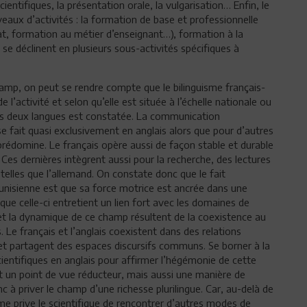
scientifiques, la présentation orale, la vulgarisation… Enfin, le
aux d’activités : la formation de base et professionnelle
rat, formation au métier d’enseignant…), formation à la
e déclinent en plusieurs sous-activités spécifiques à
hamp, on peut se rendre compte que le bilinguisme français-
 l’activité et selon qu’elle est située à l’échelle nationale ou
des deux langues est constatée. La communication
se fait quasi exclusivement en anglais alors que pour d’autres
i prédomine. Le français opère aussi de façon stable et durable
Ces dernières intègrent aussi pour la recherche, des lectures
telles que l’allemand. On constate donc que le fait
tunisienne est que sa force motrice est ancrée dans une
 que celle-ci entretient un lien fort avec les domaines de
et la dynamique de ce champ résultent de la coexistence au
Le français et l’anglais coexistent dans des relations
 et partagent des espaces discursifs communs. Se borner à la
scientifiques en anglais pour affirmer l’hégémonie de cette
 un point de vue réducteur, mais aussi une manière de
nc à priver le champ d’une richesse plurilingue. Car, au-delà de
me prive le scientifique de rencontrer d’autres modes de