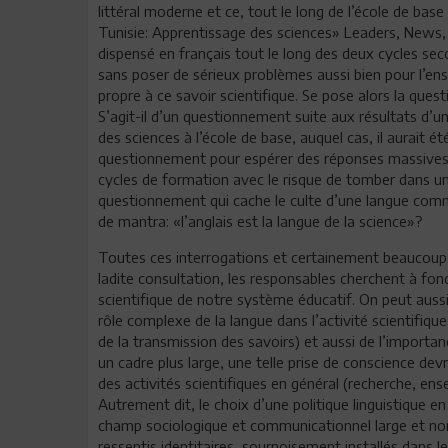
littéral moderne et ce, tout le long de l’école de base 
Tunisie: Apprentissage des sciences» Leaders, News,
dispensé en français tout le long des deux cycles seco
sans poser de sérieux problèmes aussi bien pour l’ens
propre à ce savoir scientifique. Se pose alors la quest
S’agit-il d’un questionnement suite aux résultats d’u
des sciences à l’école de base, auquel cas, il aurait ét
questionnement pour espérer des réponses massives f
cycles de formation avec le risque de tomber dans un
questionnement qui cache le culte d’une langue commu
de mantra: «l’anglais est la langue de la science»?
Toutes ces interrogations et certainement beaucoup d
ladite consultation, les responsables cherchent à fond
scientifique de notre système éducatif. On peut aussi
rôle complexe de la langue dans l’activité scientifique
de la transmission des savoirs) et aussi de l’importa
un cadre plus large, une telle prise de conscience dev
des activités scientifiques en général (recherche, ens
Autrement dit, le choix d’une politique linguistique e
champ sociologique et communicationnel large et non
ressentis identitaires, sournoisement installés dans