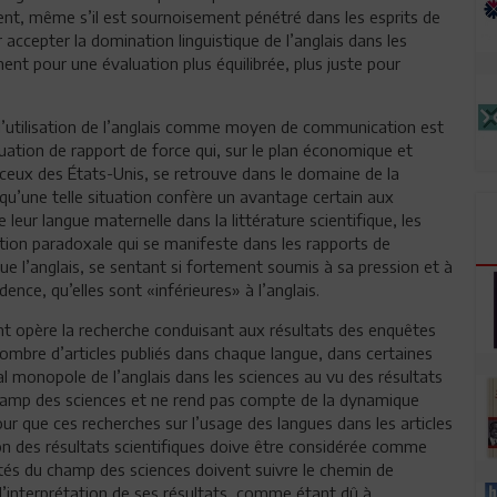
ent, même s’il est sournoisement pénétré dans les esprits de
 accepter la domination linguistique de l’anglais dans les
ent pour une évaluation plus équilibrée, plus juste pour
e l’utilisation de l’anglais comme moyen de communication est
uation de rapport de force qui, sur le plan économique et
 ceux des États-Unis, se retrouve dans le domaine de la
i qu’une telle situation confère un avantage certain aux
leur langue maternelle dans la littérature scientifique, les
on paradoxale qui se manifeste dans les rapports de
e l’anglais, se sentant si fortement soumis à sa pression et à
dence, qu’elles sont «inférieures» à l’anglais.
t opère la recherche conduisant aux résultats des enquêtes
mbre d’articles publiés dans chaque langue, dans certaines
al monopole de l’anglais dans les sciences au vu des résultats
champ des sciences et ne rend pas compte de la dynamique
pour que ces recherches sur l’usage des langues dans les articles
sion des résultats scientifiques doive être considérée comme
ités du champ des sciences doivent suivre le chemin de
 l’interprétation de ses résultats, comme étant dû à