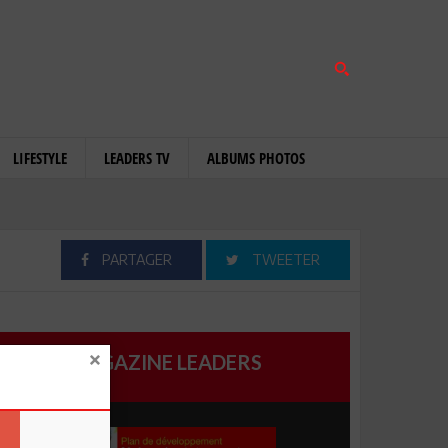
LIFESTYLE
LEADERS TV
ALBUMS PHOTOS
PARTAGER
TWEETER
MAGAZINE LEADERS