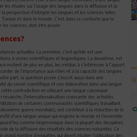
er les études sur l’usage des langues dans la diffusion et la
la perspective d’intégrer les langues et les sciences telles
n Tunisie et dans le monde. C’est dans ce contexte que la
r les sciences, doit être posée.
iences?
dances actuelles. La première, c’est qu’elle est une
ions à visées scientifiques et linguistiques. La deuxième, est
ace incitent de plus en plus, les médias à s’intéresser à l’apport
accorder de l’importance aux rôles et à la capacité des langues
autre part, la question posée s’inscrit aussi dans une
iquité du savoir scientifique et son élaboration dans une langue
 cette contradiction en utilisant une langue canonique
 En revanche, l’internationalisation croissante des activités
créditation de certaines communautés scientifiques travaillant
a deuxième guerre mondiale), ont contribué à la réduction de la
profit d’une langue unique qui englobe le monde et l’ensemble
it aujourd’hui comme hégémonique dans la plupart des disciplines
le de la diffusion des résultats des sciences naturelles. Ce
 grand nombre d’enquêtes qui disent étudier l’utilisation des