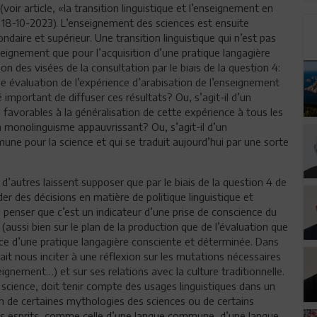
(voir article, «la transition linguistique et l’enseignement en
 18-10-2023). L’enseignement des sciences est ensuite
ndaire et supérieur. Une transition linguistique qui n’est pas
eignement que pour l’acquisition d’une pratique langagière
ion des visées de la consultation par le biais de la question 4:
ne évaluation de l’expérience d’arabisation de l’enseignement
é important de diffuser ces résultats? Ou, s’agit-il d’un
avorables à la généralisation de cette expérience à tous les
 monolinguisme appauvrissant? Ou, s’agit-il d’un
ne pour la science et qui se traduit aujourd’hui par une sorte
’autres laissent supposer que par le biais de la question 4 de
er des décisions en matière de politique linguistique et
 penser que c’est un indicateur d’une prise de conscience du
 (aussi bien sur le plan de la production que de l’évaluation que
nce d’une pratique langagière consciente et déterminée. Dans
rait nous inciter à une réflexion sur les mutations nécessaires
eignement…) et sur ses relations avec la culture traditionnelle.
n science, doit tenir compte des usages linguistiques dans un
 de certaines mythologies des sciences ou de certains
 les esprits, comme celle d’une langue commune, d’une langue