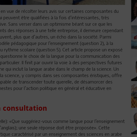
en vue de récolter leurs avis sur certaines composantes du
peuvent être qualifiées à la fois d’intéressantes, très
ive. Sans verser dans un optimisme béant sur ce que les
ts des réponses à une telle entreprise, il demeure cependant
ouvent, plus que d’autres, un écho dans la société. Parmi
 modèle pédagogique pour l’enseignement (question 2), à la
u rythme scolaire (question 5). Cet article propose un exposé
 Il questionne le choix de la langue pour la communication des
rticulier. Il finit par ouvrir la voie à des perspectives futures
e qui inclut la langue arabe dans le champ de la science. Un
: la science, y compris dans ses composantes éristiques, offre
apable de transcender toute querelle, de désamorcer des
tes pour l’action politique en général et éducative en
a consultation
nelle): «Que suggériez-vous comme langue pour l’enseignement
-l’anglais); une seule réponse doit être proposée». Cette
stique caractérisé par un enseignement des sciences en arabe