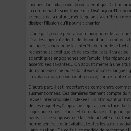
langues dans «la production» scientifique. Cet argum
la communauté scientifique et utilisé aujourd’hui pour
sciences de la nature, mérite qu’on s’y arrête un mom
dissiper l’illusion qu’il pourrait charrier.
D’une part, on ne peut aujourd’hui ignorer le fait qu
lié à des enjeux évidents de domination. La même sit
politique, subordonne les intérêts du monde actuel à
recherche scientifique et de ses résultats. Il va de so
scientifiques anglophones par l’emploi très répandu de 
assemblées savantes… On aboutit même à une situati
dominant-dominé où les locuteurs d’autres langues qu
sa valorisation, en viennent à croire, contre toute évi
D’autre part, il est important de comprendre commen
susmentionnées. Ces dernières tiennent compte du no
revues internationales indexées. En attribuant un tot
de ces enquêtes, l’approche apparait réductrice du 
linguistique dans celui-ci. Et la tendance est grande 
parus, laisse supposer que la seule activité de diffu
norme générale et inévitable, toutes les autres activ
l’anglicisation. De ce fait, ce modèle de recherche et