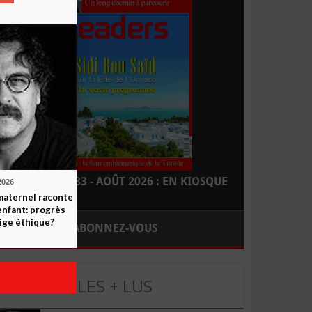
LEADERS N° 183 - AOÛT 2026 : EN KIOSQUE
2026
maternel raconte
enfant: progrès
ige éthique?
ABONNEZ-VOUS
LES + LUS