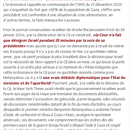
L’ordonnance rappelle un communiqué de l’OMS du 21 décembre 2023
qui s’inquiétait du fait que
«93% de la population de Gaza, chiffre sans
précédent, est confrontée à une situation de crise alimentaire»
; en
d’autres termes, la faim menace les Gazaouis.
Pour le journal conservateur israélien de droite the Jerusalem Post du 26
janvier 2024, par la déclaration de la CIJ ce vendredi,
«la Cour n’a fait
que dénigrer Israël pendant 35 minutes par la voix de sa
mais ajoute que la Cour ne demande pas à Israël de retirer
présidente»
ses troupes puisqu’il n’y a pas de cessez-le-feu. Le quotidien relève,
amer, que
«le point pratique le plus troublant dans la décision pour Israël
est la nécessité de faire rapport à la CIJ dans un mois, ce qui laisse la porte
ouverte à un ordre plus sérieux à ce moment-là.»
Pilule indigeste que
cette ordonnance de la CIJ pour ce quotidien sioniste comme pour
Netanyahou car il y a là
une vraie débâcle diplomatique pour l’Etat du
Pourtant, jeudi, à la veille de la décision de
sionisme et de l’apartheid!
la CIJ, le New York Times avait révélé que le gouvernement israélien avait
fourni aux juges de la Haye une trentaine de documents déclassifiés,
censés démonter l’accusation de génocide, parmi lesquels
«des résumés
de discussions ministérielles datant de la fin du mois d’octobre, au cours
desquelles le premier ministre Benyamin Netanyahou a ordonné l’envoi
d’aide, de carburant et d’eau à Gaza.»
Mais, souligne le quotidien
américain, ces documents
«ne comprennent pas les ordres des dix
premiers jours de la guerre lorsqu’Israël a bloqué l’aide à Gaza et coupé