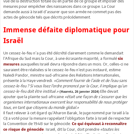
vue de la destruction totale ou en partie de ce groupe et imposer des
mesures pour empêcher des naissances dans ce groupe. La Cour
demande aussi à Israël d’assurer que son armée ne commet pas des
actes de génocide tels que décrits précédemment.
Immense défaite diplomatique pour
Israël
Un cessez-le-feu n’a pas été décrété clairement comme le demandait
l’Afrique du Sud mais la Cour, à une écrasante majorité, a formulé
six
auxquelles Israël devra répondre dans un mois. Or, celles-ci ne
mesures
sauraient être réalisées si le cessez-le-feu n’est pas instauré, estime
Naledi Pandor, ministre sud-africaine des Relations Internationales,
présente à la Haye vendredi.
«Comment fournir de l’aide et de l’eau sans
cessez-le-feu ? Si vous lisez l’ordre prononcé par la Cour, il implique qu’un
cessez-le-feu doit être institué.»
Elle devait
(Haaretz, 26 janvier 2024)
ajouter que la plainte sud-africaine
«était une façon de s’assurer que les
organismes internationaux exercent leur responsabilité de nous protéger
tous, en tant que citoyens du monde global.»
Il faut relever à cet égard qu’Aharon Barak, le juge nommé par Israël à la
CIJ a voté pour la mesure rappelant l’obligation faite à Israël de respecter
la Convention de 1948 sur le génocide.
Ce qui équivaut à reconnaître
. Israël, dit la Cour, doit prendre
«toutes les
ce risque de génocide