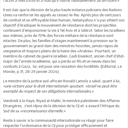
l’accès à l’électricité et à l’eau qu’il fournit habituellement au territoire.»
Il est clair que la décision de la plus haute instance judiciaire des Nations
Unies va renforcer les appels au cessez-le-feu. Après plus de cent jours
de combat et un effroyable bilan humain, Netanyahou n’a pas atteint son
objectif d’éradiquer le mouvement de résistance dont les projectiles
continuent d’empoisonner la vie à Tel Aviv et à Sdérot. Selon les Israéliens
eux-mêmes, près de 70% des forces militaire de la résistance sont
intactes. De plus, les familles d’otages maintiennent la pression sur le
gouvernement au grand dam des ministres fascistes, jamais repus de
vengeance et toujours pleins de la haine des «Arabes». Pourtant, un
membre du cabinet de guerre israélien, Gadi Eisenkot, ancien chef d’état-
major de l’armée israélienne, qui a perdu un fils et un neveu dans les
combats à Gaza, lui, est pour une cessation des hostilités. (Editorial, Le
Monde, p.31, 28-29 janvier 2024).
Le ministre de la justice sud-africain Ronald Lamola a salué, quant à lui,
«une victoire pour le droit international»
ajoutant:
«Israël ne peut être
exempté du respect de ses obligations internationales.
»
Vendredi à la Haye, Riyad al-Maliki, le ministre palestinien des Affaires
Etrangères, s’est réjoui de la décision de la CIJ et a assuré l’Afrique du
Sud de sa
«reconnaissance éternelle.»
Reste à savoir si la communauté internationale va réagir pour faire
respecter l’ordonnance de la CIJ pour protéger efficacement et