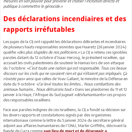
mesures en son pouvoir pour prévenir et châtier l’incitation directe et
publique à commettre le génocide.»
Des déclarations incendiaires et des
rapports irréfutables
Les juges de la CIJ ont rappelé les déclarations délirantes et incendiaires
de plusieurs hauts responsables sionistes que Haaretz (26 janvier 2024)
qualifie
«des plus stupides de nos politiciens.»
La CIJ a retenu ces ignobles
paroles datant du 12 octobre d’Isaac Herzog, le président israélien, qui
accusait les civils palestiniens de soutenir le Hamas lors de son attaque
du 7 octobre:
«C’est toute une nation qui est responsable. Tous ces beaux
discours sur les civils qui ne savaient rien et qui n’étaient pas impliqués. Ça
n’existe pas»
ainsi que celles de Yoav Gallant, le ministre de la Défense en
date du 9 octobre:
«J’ai levé toutes les limites… Nous combattons des
animaux humains… Nous détruirons tout.»
Dans ses plaidoiries du 11 et 12
janvier à la Haye, l’Afrique du Sud jugeait
«déshumanisants»
ces propos
des responsables israéliens.
Face aux paroles indignes de ces Israéliens, la CIJ a fondé sa décision sur
les divers rapports et constatations signés par des organismes
internationaux comme la lettre du 5 janvier 2024 du secrétaire général
adjoint aux affaires humanitaires de l’ONU, Martin Griffiths, décrivant la
Bande de Gaza comme
«un lieu de mort et de désespoir.»