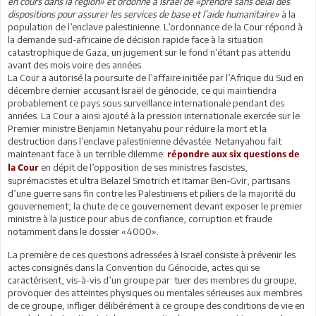
en cours dans la région» et ordonné à Israël de «prendre sans délai des
dispositions pour assurer les services de base et l’aide humanitaire»
à la
population de l’enclave palestinienne. L’ordonnance de la Cour répond à
la demande sud-africaine de décision rapide face à la situation
catastrophique de Gaza, un jugement sur le fond n’étant pas attendu
avant des mois voire des années.
La Cour a autorisé la poursuite de l’affaire initiée par l’Afrique du Sud en
décembre dernier accusant Israël de génocide, ce qui maintiendra
probablement ce pays sous surveillance internationale pendant des
années. La Cour a ainsi ajouté à la pression internationale exercée sur le
Premier ministre Benjamin Netanyahu pour réduire la mort et la
destruction dans l’enclave palestinienne dévastée. Netanyahou fait
maintenant face à un terrible dilemme:
répondre aux six questions de
en dépit de l’opposition de ses ministres fascistes,
la Cour
suprémacistes et ultra Belazel Smotrich et Itamar Ben-Gvir, partisans
d’une guerre sans fin contre les Palestiniens et piliers de la majorité du
gouvernement; la chute de ce gouvernement devant exposer le premier
ministre à la justice pour abus de confiance, corruption et fraude
notamment dans le dossier «4000».
La première de ces questions adressées à Israël consiste à prévenir les
actes consignés dans la Convention du Génocide, actes qui se
caractérisent, vis-à-vis d’un groupe par: tuer des membres du groupe,
provoquer des atteintes physiques ou mentales sérieuses aux membres
de ce groupe, infliger délibérément à ce groupe des conditions de vie en