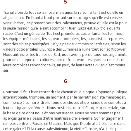
5
Tsahal a perdu tout sens moral mais aussi la raison si tant est qu’elle en
ait jamais eu. En tirant à bout portant sur les otages qu’elle est censée
venir libérer, les prenant pour des Palestiniens, prouve qu’elle est là pour
la seule mission qu’elle sait accomplir : tuer. Gaza est aux trois quarts
rasée. C’est un génocide. Tout est prémédité. Les enfants, les femmes,
les équipes médicales, les sapeurs-pompiers, les journalistes-reporters
sont des cibles privilégiées. Il n’y a pas de victimes collatérales, sinon les
valeurs occidentales. L’Europe des Lumières a ruiné tout son soft power.
Nous autres, élites trahies du Sud, nous avons perdu tous nos arguments
pour un dialogue des cultures, sain et fructueux. Les grands criminels et
leurs complices répondront-ils, un jour, de leurs actes ? Rien n’est moins
sûr.
6
Pourtant, il faut bien reprendre le chemin du dialogue. L’opinion publique
internationale, trompée, un moment, par le narratif sioniste mensonger,
commence à comprendre le fond des choses et demande des comptes à
leurs dirigeants inféodés. Nous pestons contre l’Europe occidentale, sur
la base de ce dont nous étions persuadés. Nous ne nous sommes pas
aperçus qu’elle a cessé d’être maîtresse d’elle-même. Son engagement
ruineux contre la Russie en Ukraine. Mais que Diable allait-elle faire dans
cette galère ? Et la cause palestinienne, la vieille Europe, n’a-t-elle pas