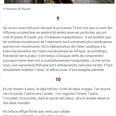
® Mamoun Al Shayeb
9
Qu’avons-nous fait pour enrayer le processus ? Il est vrai que ce sont des
officines occidentales en général et américaines en particulier qui ont
créé al Qaïda et Daesh, par d’odieuses manipulations ; il est évident que
les victimes musulmanes de l’islamisme sont autrement plus nombreuses
que les non-musulmanes. De la talibanisation de l’islam asiatique à la
boko haramisation de l’islam maraboutique en Afrique, au printemps
frériste en terre arabe, il est temps d’essayer enfin de comprendre
pourquoi notre islam est si scandaleusement manipulable. Le mal est en
nous, une vigoureuse thérapie est à entreprendre sans plus tarder. Il faut
absolument toiletter l’islam, le débarrasser d’une exégèse périmée.
10
Et j’en reviens à Janus, le dieu bifrons. Doté de deux visages, l’un tourné
vers le passé, l’autre vers l’avenir ; l’un regarde l’Orient, l’autre
l’Occident. Et le poète, dans le secret des dieux, dira le double désarroi
des deux mondes:
Ma biface effigie flotte aux vents aux rafales
Et le mal se dédouble aux facultés duales