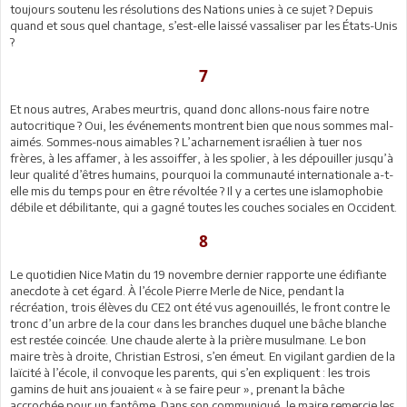
toujours soutenu les résolutions des Nations unies à ce sujet ? Depuis
quand et sous quel chantage, s’est-elle laissé vassaliser par les États-Unis
?
7
Et nous autres, Arabes meurtris, quand donc allons-nous faire notre
autocritique ? Oui, les événements montrent bien que nous sommes mal-
aimés. Sommes-nous aimables ? L’acharnement israélien à tuer nos
frères, à les affamer, à les assoiffer, à les spolier, à les dépouiller jusqu’à
leur qualité d’êtres humains, pourquoi la communauté internationale a-t-
elle mis du temps pour en être révoltée ? Il y a certes une islamophobie
débile et débilitante, qui a gagné toutes les couches sociales en Occident.
8
Le quotidien Nice Matin du 19 novembre dernier rapporte une édifiante
anecdote à cet égard. À l’école Pierre Merle de Nice, pendant la
récréation, trois élèves du CE2 ont été vus agenouillés, le front contre le
tronc d’un arbre de la cour dans les branches duquel une bâche blanche
est restée coincée. Une chaude alerte à la prière musulmane. Le bon
maire très à droite, Christian Estrosi, s’en émeut. En vigilant gardien de la
laïcité à l’école, il convoque les parents, qui s’en expliquent : les trois
gamins de huit ans jouaient « à se faire peur », prenant la bâche
accrochée pour un fantôme. Dans son communiqué, le maire remercie les