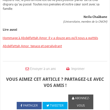
disparu qu’au passé. Toutes nos pensées et notre cœur sont avec sa
famille.
Neila Chaâbane
(Universitaire, membre de la CNICM)
Lire aussi
Hommage à Abdelfattah Amor: Il y a douze ans qu'il nous a quittés
Abdelfattah Amor: tenace et persévérant
Envoyer à un ami
Imprimer
VOUS AIMEZ CET ARTICLE ? PARTAGEZ-LE AVEC
VOS AMIS !
ABONNEZ-
PARTAGER
TWEETER
VOUS