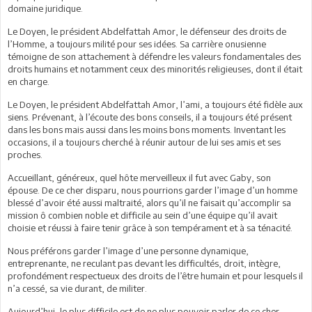
domaine juridique.
Le Doyen, le président Abdelfattah Amor, le défenseur des droits de
l’Homme, a toujours milité pour ses idées. Sa carrière onusienne
témoigne de son attachement à défendre les valeurs fondamentales des
droits humains et notamment ceux des minorités religieuses, dont il était
en charge.
Le Doyen, le président Abdelfattah Amor, l’ami, a toujours été fidèle aux
siens. Prévenant, à l’écoute des bons conseils, il a toujours été présent
dans les bons mais aussi dans les moins bons moments. Inventant les
occasions, il a toujours cherché à réunir autour de lui ses amis et ses
proches.
Accueillant, généreux, quel hôte merveilleux il fut avec Gaby, son
épouse. De ce cher disparu, nous pourrions garder l’image d’un homme
blessé d’avoir été aussi maltraité, alors qu’il ne faisait qu’accomplir sa
mission ô combien noble et difficile au sein d’une équipe qu’il avait
choisie et réussi à faire tenir grâce à son tempérament et à sa ténacité.
Nous préférons garder l’image d’une personne dynamique,
entreprenante, ne reculant pas devant les difficultés, droit, intègre,
profondément respectueux des droits de l’être humain et pour lesquels il
n’a cessé, sa vie durant, de militer.
Aujourd’hui, le plus difficile est de ne plus pouvoir parler de ce cher