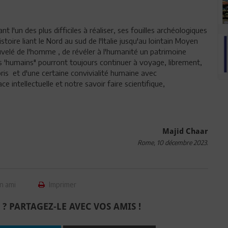
l'un des plus difficiles à réaliser, ses fouilles archéologiques
toire liant le Nord au sud de l'Italie jusqu'au lointain Moyen
uvelé de l'homme , de révéler à l'humanité un patrimoine
es 'humains" pourront toujours continuer à voyage, librement,
is et d'une certaine convivialité humaine avec
intellectuelle et notre savoir faire scientifique,
Majid Chaar
Rome, 10 décembre 2023.
n ami
Imprimer
 ? PARTAGEZ-LE AVEC VOS AMIS !