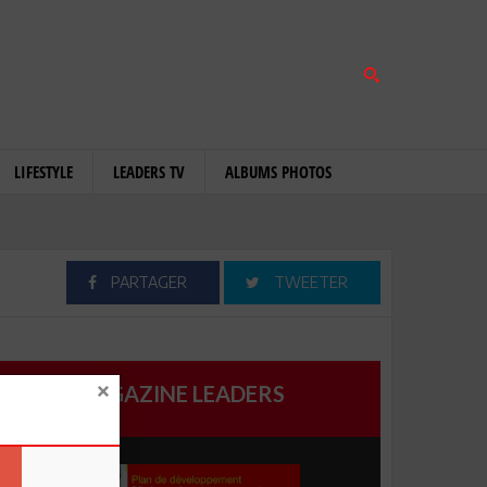
LIFESTYLE
LEADERS TV
ALBUMS PHOTOS
PARTAGER
TWEETER
MAGAZINE LEADERS