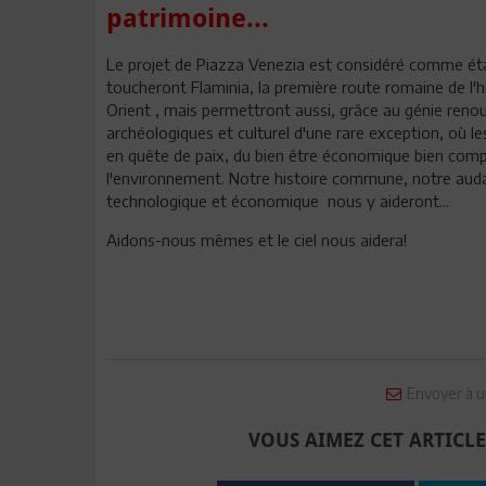
patrimoine...
Le projet de Piazza Venezia est considéré comme étant 
toucheront Flaminia, la première route romaine de l'his
Orient , mais permettront aussi, grâce au génie reno
archéologiques et culturel d'une rare exception, où l
en quête de paix, du bien être économique bien compr
l'environnement. Notre histoire commune, notre audace 
technologique et économique nous y aideront...
Aidons-nous mêmes et le ciel nous aidera!
Envoyer à u
VOUS AIMEZ CET ARTICLE