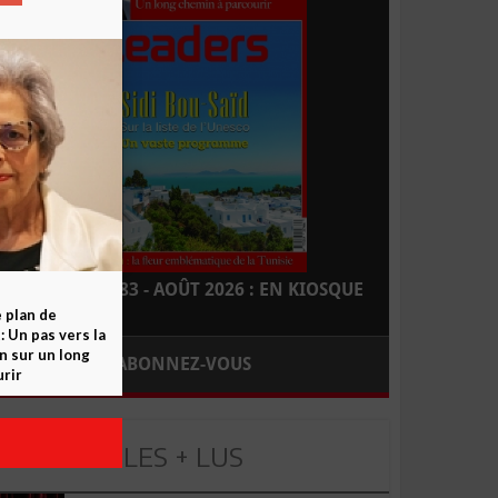
LEADERS N° 183 - AOÛT 2026 : EN KIOSQUE
e plan de
 Un pas vers la
n sur un long
ABONNEZ-VOUS
rir
LES + LUS