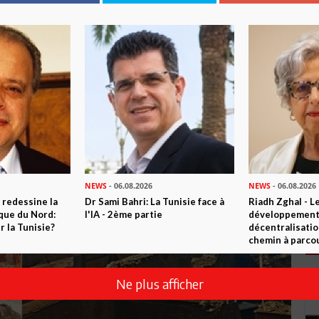
NEWS
- 06.08.2026
NEWS
- 06.08.2026
 redessine la
Dr Sami Bahri: La Tunisie face à
Riadh Zghal - L
ique du Nord:
l'IA - 2ème partie
développement:
 la Tunisie?
décentralisatio
chemin à parcou
Ne plus afficher