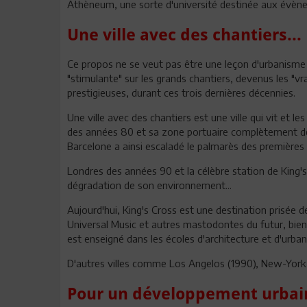
Athèneum, une sorte d'université destinée aux évènem
Une ville avec des chantiers..
Ce propos ne se veut pas être une leçon d'urbanisme o
"stimulante" sur les grands chantiers, devenus les "v
prestigieuses, durant ces trois dernières décennies.
Une ville avec des chantiers est une ville qui vit et l
des années 80 et sa zone portuaire complètement dév
Barcelone a ainsi escaladé le palmarès des premières vi
Londres des années 90 et la célèbre station de King's
dégradation de son environnement...
Aujourd'hui, King's Cross est une destination prisée
Universal Music et autres mastodontes du futur, bien i
est enseigné dans les écoles d'architecture et d'urb
D'autres villes comme Los Angelos (1990), New-York (
Pour un développement urbain 