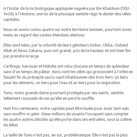
A l’instar de la loi biologique appliquée naguère par Ibn Khaldoun (1332-
1406) à l’Histoire, une loi de la physique semble régir le destin des villes
capitales.
Nous en avons connu quatre sur notre territoire tunisien, pourtant assez
menu au regard des vastes étendues alentour.
Elles sont nées, par la volonté de leurs géniteurs Didon, Okba, Oubeid
Allah et Abou Zakaria, puis ont grandi, pris de la hauteur et ont bien fini
par prendre le large.
Carthage, kairouan et Mahdia ont vécu chacune un temps de splendeur
suivi d’un temps de pâleur. Ainsi vont les villes qui grossissent à l’infini en
faisant fin du précepte sacro-saint Khaldounien des trois tiers: un tiers
pour les aliments, un tiers pour l’eau et un tiers pour la respiration.
Tunis, notre grande dame pourtant protégée par ses saints, semble
tellement rassasiée de vie qu’elle en perd le souffle.
Huit fois centenaire, notre capitale peut être louée pour avoir tant subi
sans souffrir ni génir. Deux millions de vivants l’occupent sans compter
les quatre autres décidés qu’elle porte dans ses entrailles, sous la colline
du Jellaz.
La taille de Tunis n’est pas, en soi, problématique. Elle n’est pas la plus