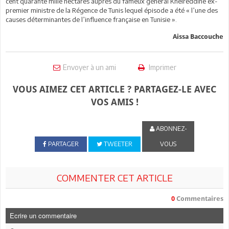
cent quarante mille hectares auprès du fameux général Kheireddine ex-
premier ministre de la Régence de Tunis lequel épisode a été « l’une des
causes déterminantes de l’influence française en Tunisie ».
Aissa Baccouche
Envoyer à un ami
Imprimer
VOUS AIMEZ CET ARTICLE ? PARTAGEZ-LE AVEC
VOS AMIS !
ABONNEZ-
PARTAGER
TWEETER
VOUS
COMMENTER CET ARTICLE
0
Commentaires
Ecrire un commentaire