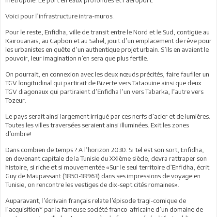
Voici pour l’infrastructure intra-muros.
Pour le reste, Enfidha, ville de transit entre le Nord et le Sud, contigüe au
Kairouanais, au Capbon et au Sahel, jouit d’un emplacement de rêve pour
les urbanistes en quête d’un authentique projet urbain. S’ils en avaient le
pouvoir, leur imagination n’en sera que plus fertile.
On pourrait, en connexion avec les deux nœuds précités, faire faufiler un
TGV longitudinal qui partirait de Bizerte vers Tataouine ainsi que deux
TGV diagonaux qui partiraient d’Enfidha l’un vers Tabarka, l’autre vers
Tozeur.
Le pays serait ainsi largement irrigué par ces nerfs d’acier et de lumières.
Toutes les villes traversées seraient ainsi illuminées. Exit les zones
d’ombre!
Dans combien de temps ? A l’horizon 2030. Si tel est son sort, Enfidha,
en devenant capitale de la Tunisie du XXIème siècle, devra rattraper son
histoire, si riche et si mouvementée «Sur le seul territoire d’Enfidha, écrit
Guy de Maupassant (1850-18963) dans ses impressions de voyage en
Tunisie, on rencontre les vestiges de dix-sept cités romaines».
Auparavant, l’écrivain français relate l’épisode tragi-comique de
l’acquisition* par la fameuse société franco-africaine d’un domaine de