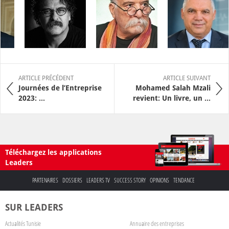
ARTICLE PRÉCÉDENT
ARTICLE SUIVANT
Journées de l’Entreprise
Mohamed Salah Mzali
2023: ...
revient: Un livre, un ...
Téléchargez les applications
Leaders
PARTENAIRES
DOSSIERS
LEADERS TV
SUCCESS STORY
OPINIONS
TENDANCE
SUR LEADERS
Actualités Tunisie
Annuaire des entreprises