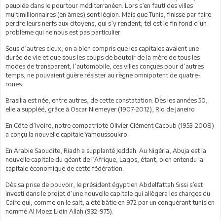
peuplée dans le pourtour méditerranéen. Lors s’en faut! des villes
multimillionnaires (en âmes) sont légion. Mais que Tunis, finisse par faire
perdre leurs nerfs aux citoyens, qui s’y rendent, tel est le fin fond d’un
problème qui ne nous est pas particulier.
Sous d’autres cieux, on a bien compris que les capitales avaient une
durée de vie et que sous les coups de boutoir de la mère de tous les
modes de transparent, l’automobile, ces villes conçues pour d’autres
temps, ne pouvaient guère résister au règne omnipotent de quatre-
roues.
Brasilia est née, entre autres, de cette constatation. Dès les années 50,
elle a suppléé, grâce à Oscar Niemeyer (1907-2012), Rio de Janeiro
En Côte d’Ivoire, notre compatriote Olivier Clément Cacoub (1953-2008)
a conçu la nouvelle capitale Yamoussoukro.
En Arabie Saoudite, Riadh a supplanté Jeddah. Au Nigéria, Abuja est la
nouvelle capitale du géant de l’Afrique, Lagos, étant, bien entendu la
capitale économique de cette fédération.
Dès sa prise de pouvoir, le président égyptien Abdelfattah Sissi s’est
investi dans le projet d’une nouvelle capitale qui allègera les charges du
Caire qui, comme on le sait, a été bâtie en 972 par un conquérant tunisien
nommé Al Moez Lidin Allah (932-975).