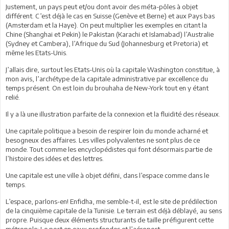
Justement, un pays peut et/ou dont avoir des méta-pôles à objet
différent. C’est déjà le cas en Suisse (Genève et Berne) et aux Pays bas
(Amsterdam et la Haye). On peut multiplier les exemples en citant la
Chine (Shanghai et Pekin) le Pakistan (Karachi et Islamabad) l’Australie
(Sydney et Cambera), l’Afrique du Sud (Johannesburg et Pretoria) et
même les Etats-Unis.
J’allais dire, surtout les Etats-Unis où la capitale Washington constitue, à
mon avis, l’archétype de la capitale administrative par excellence du
temps présent. On est loin du brouhaha de New-York tout en y étant
relié.
Il y a là une illustration parfaite de la connexion et la fluidité des réseaux.
Une capitale politique a besoin de respirer loin du monde acharné et
besogneux des affaires. Les villes polyvalentes ne sont plus de ce
monde. Tout comme les encyclopédistes qui font désormais partie de
l’histoire des idées et des lettres.
Une capitale est une ville à objet défini, dans l’espace comme dans le
temps.
L’espace, parlons-en! Enfidha, me semble-t-il, est le site de prédilection
de la cinquième capitale de la Tunisie. Le terrain est déjà déblayé, au sens
propre. Puisque deux éléments structurants de taille préfigurent cette
métropole: Le port en eaux profondes et l’aéroport.