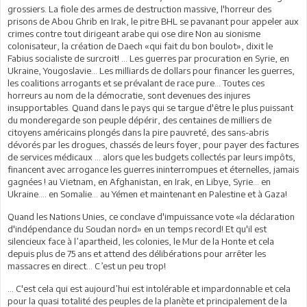
grossiers. La fiole des armes de destruction massive, l'horreur des
prisons de Abou Ghrib en Irak, le pitre BHL se pavanant pour appeler aux
crimes contre tout dirigeant arabe qui ose dire Non au sionisme
colonisateur, la création de Daech «qui fait du bon boulot», dixit le
Fabius socialiste de surcroit! … Les guerres par procuration en Syrie, en
Ukraine, Yougoslavie... Les milliards de dollars pour financer les guerres,
les coalitions arrogants et se prévalant de race pure… Toutes ces
horreurs au nom de la démocratie, sont devenues des injures
insupportables. Quand dans le pays qui se targue d'être le plus puissant
du monderegarde son peuple dépérir, des centaines de milliers de
citoyens américains plongés dans la pire pauvreté, des sans-abris
dévorés par les drogues, chassés de leurs foyer, pour payer des factures
de services médicaux ... alors que les budgets collectés par leurs impôts,
financent avec arrogance les guerres ininterrompues et éternelles, jamais
gagnées ! au Vietnam, en Afghanistan, en Irak, en Libye, Syrie... en
Ukraine.... en Somalie… au Yémen et maintenant en Palestine et à Gaza!
Quand les Nations Unies, ce conclave d'impuissance vote «la déclaration
d'indépendance du Soudan nord» en un temps record! Et qu'il est
silencieux face à l’apartheid, les colonies, le Mur de la Honte et cela
depuis plus de 75 ans et attend des délibérations pour arrêter les
massacres en direct… C’est un peu trop!
... C'est cela qui est aujourd’hui est intolérable et impardonnable et cela
pour la quasi totalité des peuples de la planète et principalement de la