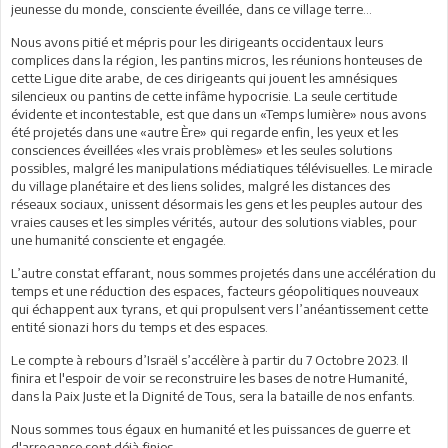
jeunesse du monde, consciente éveillée, dans ce village terre...
Nous avons pitié et mépris pour les dirigeants occidentaux leurs
complices dans la région, les pantins micros, les réunions honteuses de
cette Ligue dite arabe, de ces dirigeants qui jouent les amnésiques
silencieux ou pantins de cette infâme hypocrisie. La seule certitude
évidente et incontestable, est que dans un «Temps lumière» nous avons
été projetés dans une «autre Ère» qui regarde enfin, les yeux et les
consciences éveillées «les vrais problèmes» et les seules solutions
possibles, malgré les manipulations médiatiques télévisuelles. Le miracle
du village planétaire et des liens solides, malgré les distances des
réseaux sociaux, unissent désormais les gens et les peuples autour des
vraies causes et les simples vérités, autour des solutions viables, pour
une humanité consciente et engagée.
L’autre constat effarant, nous sommes projetés dans une accélération du
temps et une réduction des espaces, facteurs géopolitiques nouveaux
qui échappent aux tyrans, et qui propulsent vers l’anéantissement cette
entité sionazi hors du temps et des espaces.
Le compte à rebours d’Israël s’accélère à partir du 7 Octobre 2023. Il
finira et l'espoir de voir se reconstruire les bases de notre Humanité,
dans la Paix Juste et la Dignité de Tous, sera la bataille de nos enfants.
Nous sommes tous égaux en humanité et les puissances de guerre et
d'arrogance sont déjà finies.