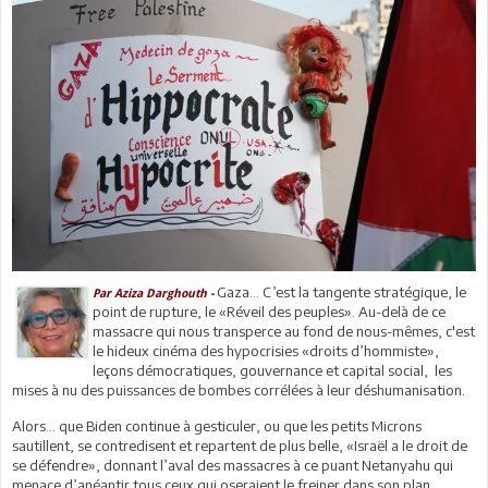
Gaza... C’est la tangente stratégique, le
Par Aziza Darghouth -
point de rupture, le «Réveil des peuples». Au-delà de ce
massacre qui nous transperce au fond de nous-mêmes, c'est
le hideux cinéma des hypocrisies «droits d’hommiste»,
leçons démocratiques, gouvernance et capital social, les
mises à nu des puissances de bombes corrélées à leur déshumanisation.
Alors... que Biden continue à gesticuler, ou que les petits Microns
sautillent, se contredisent et repartent de plus belle, «Israël a le droit de
se défendre», donnant l’aval des massacres à ce puant Netanyahu qui
menace d’anéantir tous ceux qui oseraient le freiner dans son plan