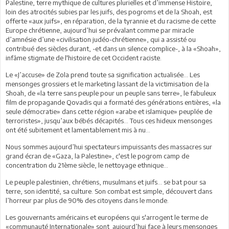
Palestine, terre mythique de cultures plurielles et d’immense Histoire,
loin des atrocités subies par les juifs, des pogroms et de la Shoah, est
offerte «aux juifs», en réparation, de la tyrannie et du racisme de cette
Europe chrétienne, aujourd’hui se prévalant comme par miracle
d’amnésie d’une «civilisation judéo-chrétienne», qui a assisté ou
contribué des siècles durant, -et dans un silence complice-, à la «Shoah»,
infâme stigmate de l'histoire de cet Occident raciste.
Le «J’accuse» de Zola prend toute sa signification actualisée… Les
mensonges grossiers et le marketing lassant de la victimisation de la
Shoah, de «la terre sans peuple pour un peuple sans terre», le fabuleux
film de propagande Qovadis qui a formaté des générations entières, «la
seule démocratie» dans cette région «arabe et islamique» peuplée de
terroristes», jusqu’aux bébés décapités… Tous ces hideux mensonges
ont été subitement et lamentablement mis à nu...
Nous sommes aujourd’hui spectateurs impuissants des massacres sur
grand écran de «Gaza, la Palestine», c'est le pogrom camp de
concentration du 21ème siècle, le nettoyage ethnique...
Le peuple palestinien, chrétiens, musulmans et juifs... se bat pour sa
terre, son identité, sa culture. Son combat est simple, découvert dans
l’horreur par plus de 90% des citoyens dans le monde.
Les gouvernants américains et européens qui s'arrogent le terme de
«communauté Internationale» sont aujourd’hui face à leurs mensonges