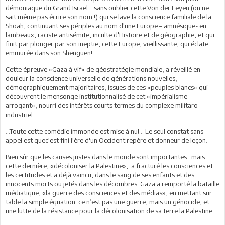
démoniaque du Grand Israël... sans oublier cette Von der Leyen (on ne
sait même pas écrire son nom !) qui se lave la conscience familiale de la
Shoah, continuant ses périples au nom d'une Europe – amnésique- en
lambeaux, raciste antisémite, inculte d'Histoire et de géographie, et qui
finit par plonger par son ineptie, cette Europe, vieillissante, qui éclate
emmurée dans son Shenguen!
Cette épreuve «Gaza à vif» de géostratégie mondiale, a réveillé en
douleur la conscience universelle de générations nouvelles,
démographiquement majoritaires, issues de ces «peuples blancs» qui
découvrent le mensonge institutionnalisé de cet «impérialisme
arrogant», nourri des intérêts courts termes du complexe militaro
industriel...
...Toute cette comédie immonde est mise à nu!… Le seul constat sans
appel est quec'est fini l'ère d'un Occident repère et donneur de leçon.
Bien sûr que les causes justes dans le monde sont importantes...mais
cette dernière, «décoloniser la Palestine», a fracturé les consciences et
les certitudes et a déjà vaincu, dans le sang de ses enfants et des
innocents morts ou jetés dans les décombres. Gaza a remporté la bataille
médiatique, «la guerre des consciences et des médias», en mettant sur
table la simple équation: ce n’est pas une guerre, mais un génocide, et
une lutte de la résistance pour la décolonisation de sa terre la Palestine.