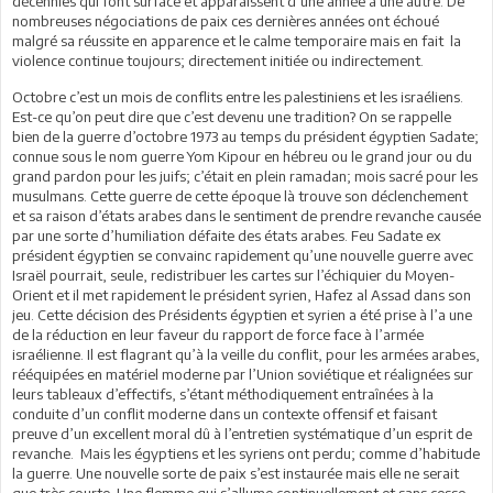
décennies qui font surface et apparaissent d’une année à une autre. De
nombreuses négociations de paix ces dernières années ont échoué
malgré sa réussite en apparence et le calme temporaire mais en fait la
violence continue toujours; directement initiée ou indirectement.
Octobre c’est un mois de conflits entre les palestiniens et les israéliens.
Est-ce qu’on peut dire que c’est devenu une tradition? On se rappelle
bien de la guerre d’octobre 1973 au temps du président égyptien Sadate;
connue sous le nom guerre Yom Kipour en hébreu ou le grand jour ou du
grand pardon pour les juifs; c’était en plein ramadan; mois sacré pour les
musulmans. Cette guerre de cette époque là trouve son déclenchement
et sa raison d’états arabes dans le sentiment de prendre revanche causée
par une sorte d’humiliation défaite des états arabes. Feu Sadate ex
président égyptien se convainc rapidement qu’une nouvelle guerre avec
Israël pourrait, seule, redistribuer les cartes sur l’échiquier du Moyen-
Orient et il met rapidement le président syrien, Hafez al Assad dans son
jeu. Cette décision des Présidents égyptien et syrien a été prise à l’a une
de la réduction en leur faveur du rapport de force face à l’armée
israélienne. Il est flagrant qu’à la veille du conflit, pour les armées arabes,
rééquipées en matériel moderne par l’Union soviétique et réalignées sur
leurs tableaux d’effectifs, s’étant méthodiquement entraînées à la
conduite d’un conflit moderne dans un contexte offensif et faisant
preuve d’un excellent moral dû à l’entretien systématique d’un esprit de
revanche. Mais les égyptiens et les syriens ont perdu; comme d’habitude
la guerre. Une nouvelle sorte de paix s’est instaurée mais elle ne serait
que très courte. Une flemme qui s’allume continuellement et sans cesse.