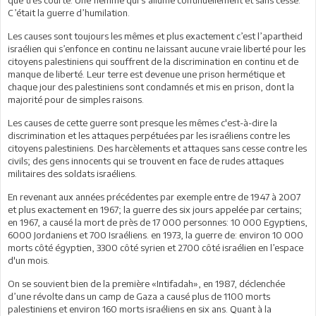
C’était la guerre d’humilation.
Les causes sont toujours les mêmes et plus exactement c’est l’apartheid
israélien qui s’enfonce en continu ne laissant aucune vraie liberté pour les
citoyens palestiniens qui souffrent de la discrimination en continu et de
manque de liberté. Leur terre est devenue une prison hermétique et
chaque jour des palestiniens sont condamnés et mis en prison, dont la
majorité pour de simples raisons.
Les causes de cette guerre sont presque les mêmes c'est-à-dire la
discrimination et les attaques perpétuées par les israéliens contre les
citoyens palestiniens. Des harcèlements et attaques sans cesse contre les
civils; des gens innocents qui se trouvent en face de rudes attaques
militaires des soldats israéliens.
En revenant aux années précédentes par exemple entre de 1947 à 2007
et plus exactement en 1967; la guerre des six jours appelée par certains;
en 1967, a causé la mort de près de 17 000 personnes: 10 000 Egyptiens,
6000 Jordaniens et 700 Israéliens. en 1973, la guerre de: environ 10 000
morts côté égyptien, 3300 côté syrien et 2700 côté israélien en l’espace
d'un mois.
On se souvient bien de la première «Intifadah», en 1987, déclenchée
d’une révolte dans un camp de Gaza a causé plus de 1100 morts
palestiniens et environ 160 morts israéliens en six ans. Quant à la