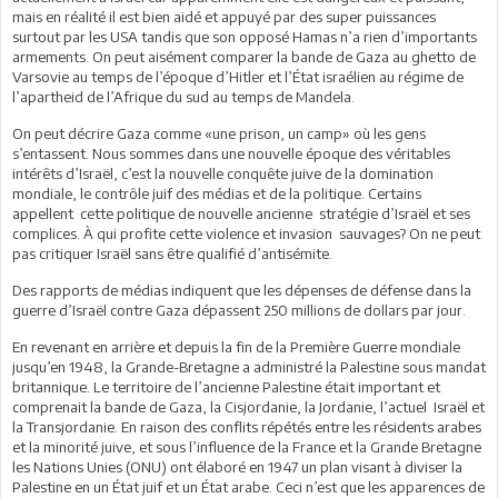
mais en réalité il est bien aidé et appuyé par des super puissances
surtout par les USA tandis que son opposé Hamas n’a rien d’importants
armements. On peut aisément comparer la bande de Gaza au ghetto de
Varsovie au temps de l’époque d’Hitler et l’État israélien au régime de
l’apartheid de l’Afrique du sud au temps de Mandela.
On peut décrire Gaza comme «une prison, un camp» où les gens
s’entassent. Nous sommes dans une nouvelle époque des véritables
intérêts d’Israël, c’est la nouvelle conquête juive de la domination
mondiale, le contrôle juif des médias et de la politique. Certains
appellent cette politique de nouvelle ancienne stratégie d’Israël et ses
complices. À qui profite cette violence et invasion sauvages? On ne peut
pas critiquer Israël sans être qualifié d’antisémite.
Des rapports de médias indiquent que les dépenses de défense dans la
guerre d’Israël contre Gaza dépassent 250 millions de dollars par jour.
En revenant en arrière et depuis la fin de la Première Guerre mondiale
jusqu’en 1948, la Grande-Bretagne a administré la Palestine sous mandat
britannique. Le territoire de l’ancienne Palestine était important et
comprenait la bande de Gaza, la Cisjordanie, la Jordanie, l’actuel Israël et
la Transjordanie. En raison des conflits répétés entre les résidents arabes
et la minorité juive, et sous l’influence de la France et la Grande Bretagne
les Nations Unies (ONU) ont élaboré en 1947 un plan visant à diviser la
Palestine en un État juif et un État arabe. Ceci n’est que les apparences de