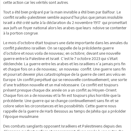
cette action car les vérités sont autres.
Tout a été bien préparé par la main invisible a été bien par Balfour. Le
conflit israélo-palestinien semble aujourd’hui plus que jamais insoluble.
Israël a été créé suite à la déclaration du 2 novembre 1917 qui promettait
aux Juifs un foyer national alors les arabes que leurs ndoive se contenter
à la portion congrue.
Le mois d’octobre était toujours une date importante dans les annales du
conflit palestino israélien. On se rappelle de la précédente guerre
d’octobre et nous voila de nouveau; en octobre; devant une nouvelle
guerre entre la Palestine et Israël. C’est le 7 octobre 2023 qui s’était
déclenchée. La guerre entre les arabes et les israéliens n’a jamais pris fin
et chaque fois on a de nouveau; un nouveau conflit. Une guerre sans fin
et pourrait devenir plus catastrophique de la guerre de cent ans vécu en
Europe. Un conflit perpétuel qui se renouvelle continuellement; une sorte
d’une tradition nouvelle et un mal nécessaire. Ce conflit est toujours
présent presque chaque dix année on a un conflit au Moyen-Orient.
Chaque fois on a de nouveau et la fin est toujours plus horrible que la
précédente. Une guerre qui se change continuellement sans fin et se
colore selon les circonstances et les possibilités. Cette guerre nous
rappelle de la guerre de Harb Bessous au temps de Jahilia qui a précéder
l’époque musulmane.
Des combats sanglants opposent Israéliens et Palestiniens depuis des