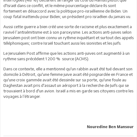
d'Israël dans ce conflit, et le même pourcentage déclare Ils sont
fortement en désaccord avec la politique pro-israélienne de Biden. Un
coup fatal inattendu pour Biden; un président pro israélien du jamais vu.
Aussi cette guerre a bien créé une sorte de racisme et plus exactement a
ravivé l’antisémitisme est à son paroxysme. Les actions anti-juives selon
Jerusalem post ont bien connu un rythme inquiétant et surtout des appels
téléphoniques; contre Israël touchant aussi les sionistes et les juifs.
Le Jerusalem Post affirme que les actions anti-juives ont augmenté à un
rythme sans précédent 1 200 % source (ACMS).
Dans ce contexte, elle a mentionné qu'un rabbin avait été tué devant son
domicile à Détroit, qu'une femme juive avait été poignardée en France et
qu'une croix gammée avait été dessinée sur sa porte, qu'une foule au
Daghestan avait pris d'assaut un aéroport à la recherche de Juifs qui se
trouvaient à bord d'un avion. Israël a mis en garde ses citoyens contre les
voyages à l’étranger.
Nouredine Ben Mansour