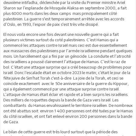
deuxième intifadha, déclenchée par la visite du Premier ministre Ariel
Sharon sur l’esplanade de Mosquée Alaksa en septembre 2000, a fait
plus 6000 morts dans les deux camps mais principalement côté
palestinien. La guerre s'est temporairement arrêtée avec les accords
d’Oslo, en 1993, l’espoir de paix s'est très vite dissipé.
El nous voila encore une fois devant une nouvelle guerre qui a fait
plusieurs victimes surtout du coté palestiniens. C’est Hamas qui a
commencé les attaques contre Israël mais ceci est due essentiellement
aux massacres des palestiniens par l’armée israélienne pendant quelques
mois. Un harcèlement qui a fini par un génocide. La conduite et l’atrocité
des israéliens a poussé clairement l’attaque de Hamas. C’est le raz de
bol. C’était une attaque surprise qui a créé beaucoup de problèmes pour
Israël. Donc l’escalade était en octobre 2023 le matin; c’était le jour de la
fête juive de Sim'hat Torah c'est-à-dire La joie de la Torah, et ceci se
coïncide exactement avec le 50e anniversaire de la guerre du Kippour,
qui a également commencé par une attaque surprise contre Israël.
L’attaque de Hamas était éclair et rapide et a bien surpris les israéliens.
Des milliers de roquettes depuis la bande de Gaza vers Israël. Les
combattants du Hamas envahissaient le territoire israélien. De nombreux
ont été abattus soit environ 1 400 personnes ont été tuées par le Hamas
du côté israélien, et ont fait enlevé environ 200 personnes dans la bande
de Gaza.
Le bilan de cette guerre est très lourd surtout que la période des