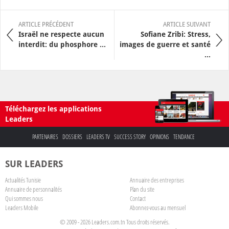
ARTICLE PRÉCÉDENT
ARTICLE SUIVANT
Israël ne respecte aucun
Sofiane Zribi: Stress,
interdit: du phosphore ...
images de guerre et santé
...
Téléchargez les applications
Leaders
PARTENAIRES
DOSSIERS
LEADERS TV
SUCCESS STORY
OPINIONS
TENDANCE
SUR LEADERS
Actualités Tunisie
Annuaire des entreprises
Annuaire de personnalités
Plan du site
Qui sommes nous
Contact
Leaders Mobile
Abonnez-vous au mensuel
© 2009 - 2026 Leaders.com.tn Tous droits réservés.