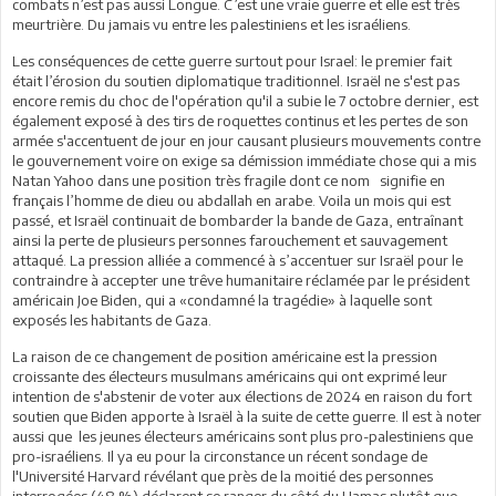
combats n’est pas aussi Longue. C’est une vraie guerre et elle est très
meurtrière. Du jamais vu entre les palestiniens et les israéliens.
Les conséquences de cette guerre surtout pour Israel: le premier fait
était l’érosion du soutien diplomatique traditionnel. Israël ne s'est pas
encore remis du choc de l'opération qu'il a subie le 7 octobre dernier, est
également exposé à des tirs de roquettes continus et les pertes de son
armée s'accentuent de jour en jour causant plusieurs mouvements contre
le gouvernement voire on exige sa démission immédiate chose qui a mis
Natan Yahoo dans une position très fragile dont ce nom signifie en
français l’homme de dieu ou abdallah en arabe. Voila un mois qui est
passé, et Israël continuait de bombarder la bande de Gaza, entraînant
ainsi la perte de plusieurs personnes farouchement et sauvagement
attaqué. La pression alliée a commencé à s’accentuer sur Israël pour le
contraindre à accepter une trêve humanitaire réclamée par le président
américain Joe Biden, qui a «condamné la tragédie» à laquelle sont
exposés les habitants de Gaza.
La raison de ce changement de position américaine est la pression
croissante des électeurs musulmans américains qui ont exprimé leur
intention de s'abstenir de voter aux élections de 2024 en raison du fort
soutien que Biden apporte à Israël à la suite de cette guerre. Il est à noter
aussi que les jeunes électeurs américains sont plus pro-palestiniens que
pro-israéliens. Il ya eu pour la circonstance un récent sondage de
l'Université Harvard révélant que près de la moitié des personnes
interrogées (48 %) déclarent se ranger du côté du Hamas plutôt que